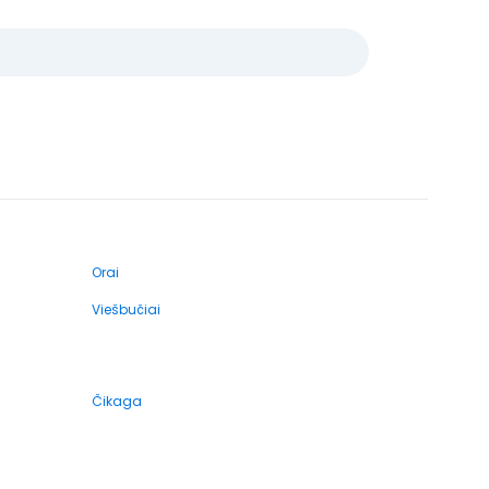
Orai
Viešbučiai
Čikaga