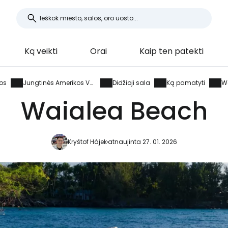
Ką veikti
Orai
Kaip ten patekti
tos
Jungtinės Amerikos Valstijos
Didžioji sala
Ką pamatyti
W
Waialea Beach
Kryštof Hájek
atnaujinta 27. 01. 2026