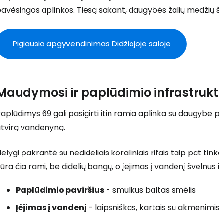
avėsingos aplinkos. Tiesą sakant, daugybės žalių medžių š
Pigiausia apgyvendinimas Didžiojoje saloje
Maudymosi ir paplūdimio infrastruk
aplūdimys 69 gali pasigirti itin ramia aplinka su daugybe 
atvirą vandenyną.
elygi pakrantė su nedideliais koraliniais rifais taip pat 
ūra čia rami, be didelių bangų, o įėjimas į vandenį švelnus i
Paplūdimio paviršius
- smulkus baltas smėlis
Įėjimas į vandenį
- laipsniškas, kartais su akmenimi