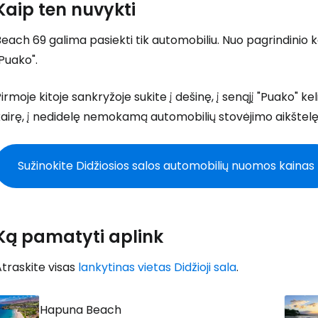
Kaip ten nuvykti
each 69 galima pasiekti tik automobiliu. Nuo pagrindinio keli
Puako".
irmoje kitoje sankryžoje sukite į dešinę, į senąjį "Puako" 
airę, į nedidelę nemokamą automobilių stovėjimo aikštelę
Sužinokite Didžiosios salos automobilių nuomos kainas
Ką pamatyti aplink
traskite visas
lankytinas vietas Didžioji sala
.
Hapuna Beach