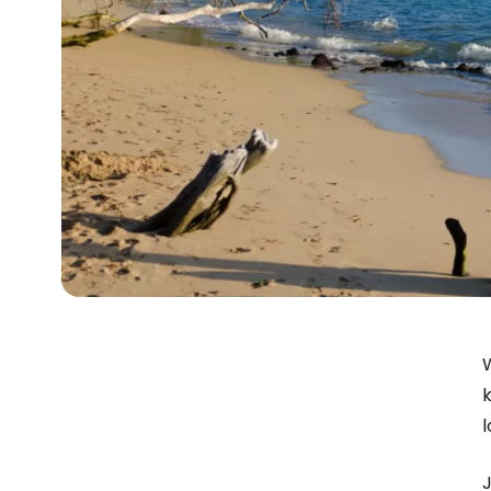
k
l
J