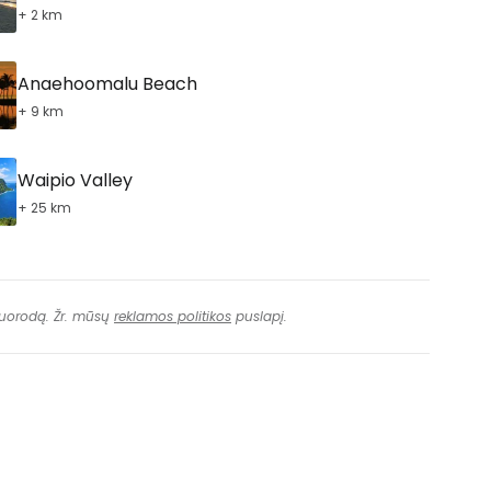
+ 2 km
Anaehoomalu Beach
+ 9 km
Waipio Valley
+ 25 km
 nuorodą. Žr. mūsų
reklamos politikos
puslapį.