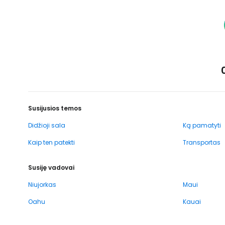
Susijusios temos
Didžioji sala
Ką pamatyti
Kaip ten patekti
Transportas
Susiję vadovai
Niujorkas
Maui
Oahu
Kauai