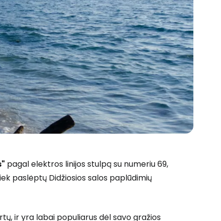
s"
pagal elektros linijos stulpą su numeriu 69,
 tiek paslėptų Didžiosios salos paplūdimių
rtų, ir yra labai populiarus dėl savo gražios