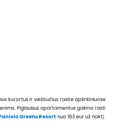
 prie Cestee
Tęsti su Google
ęsti su Facebook
us kurortus ir viešbučius rasite aplinkiniuose
menims. Pigiausius apartamentus galima rasti
Tęsti el. paštu
Paniolo Greens Resort
nuo 183 eur už naktį.