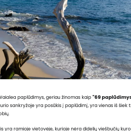
Waialea paplūdimys, geriau žinomas kaip
"69 paplūdimy
urio sankryžoje yra posūkis į paplūdimį, yra vienas iš šiek
obių.
is yra ramioje vietovėje, kurioje nėra didelių viešbučių kuro