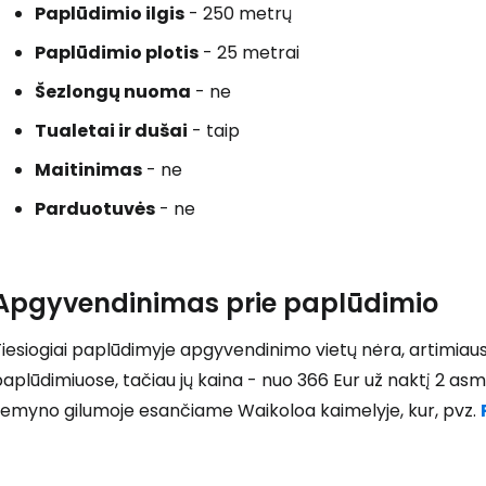
Paplūdimio ilgis
- 250 metrų
Paplūdimio plotis
- 25 metrai
Prisijunkite
Šezlongų nuoma
- ne
Tualetai ir dušai
- taip
... pasaulinė kelionių bendruomenė
Maitinimas
- ne
Parduotuvės
- ne
Apgyvendinimas prie paplūdimio
T
iesiogiai paplūdimyje apgyvendinimo vietų nėra, artimiausi
aplūdimiuose, tačiau jų kaina - nuo 366 Eur už naktį 2 as
žemyno gilumoje esančiame Waikoloa kaimelyje, kur, pvz.