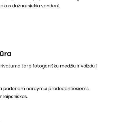
akos dažnai siekia vandenį.
tūra
privatumo tarp fotogeniškų medžių ir vaizdu į
tinka padoriam nardymui pradedantiesiems.
r laipsniškas.
s