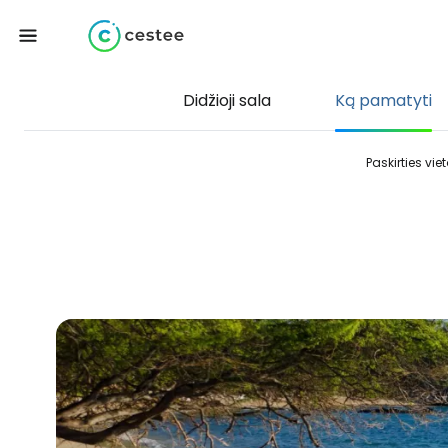
Didžioji sala
Ką pamatyti
Paskirties vie