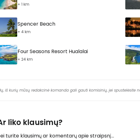
+ 1 km
Spencer Beach
+ 4 km
Four Seasons Resort Hualalai
+ 24 km
dų, iš kurių mūsų redakcinė komanda gali gauti komisinių, jei spustelėsite
Ar liko klausimų?
ei turite klausimų ar komentarų apie straipsnį...