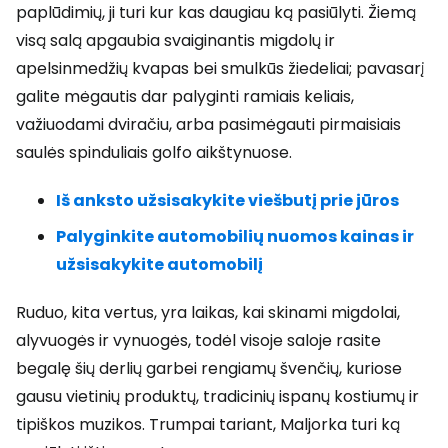
paplūdimių, ji turi kur kas daugiau ką pasiūlyti. Žiemą
visą salą apgaubia svaiginantis migdolų ir
apelsinmedžių kvapas bei smulkūs žiedeliai; pavasarį
galite mėgautis dar palyginti ramiais keliais,
važiuodami dviračiu, arba pasimėgauti pirmaisiais
saulės spinduliais golfo aikštynuose.
Iš anksto užsisakykite viešbutį prie jūros
Palyginkite automobilių nuomos kainas ir
užsisakykite automobilį
Ruduo, kita vertus, yra laikas, kai skinami migdolai,
alyvuogės ir vynuogės, todėl visoje saloje rasite
begalę šių derlių garbei rengiamų švenčių, kuriose
gausu vietinių produktų, tradicinių ispanų kostiumų ir
tipiškos muzikos. Trumpai tariant, Maljorka turi ką