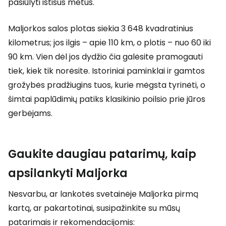
pasiūlyti ištisus metus.
Maljorkos salos plotas siekia 3 648 kvadratinius
kilometrus; jos ilgis – apie 110 km, o plotis – nuo 60 iki
90 km. Vien dėl jos dydžio čia galėsite pramogauti
tiek, kiek tik norėsite. Istoriniai paminklai ir gamtos
grožybės pradžiugins tuos, kurie mėgsta tyrinėti, o
šimtai paplūdimių patiks klasikinio poilsio prie jūros
gerbėjams.
Gaukite daugiau patarimų, kaip
apsilankyti Maljorka
Nesvarbu, ar lankotės svetainėje Maljorka pirmą
kartą, ar pakartotinai, susipažinkite su mūsų
patarimais ir rekomendacijomis: