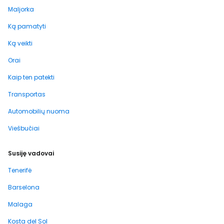
Maljorka
Ką pamatyti
Ką veikti
Orai
Kaip ten patekti
Transportas
Automobilių nuoma
Viešbučiai
Susiję vadovai
Tenerifė
Barselona
Malaga
Kosta del Sol