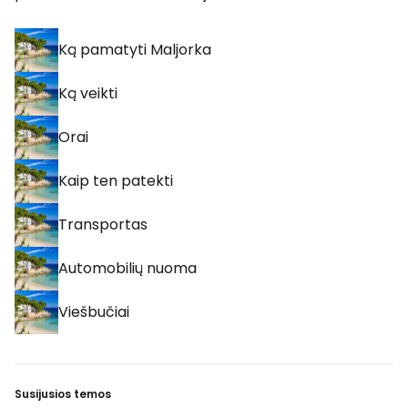
Ką pamatyti Maljorka
Ką veikti
Orai
Kaip ten patekti
Transportas
Automobilių nuoma
Viešbučiai
Susijusios temos