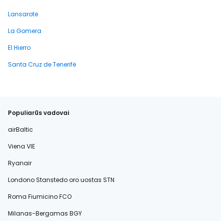
Lansarotė
La Gomera
El Hierro
Santa Cruz de Tenerifė
Populiarūs vadovai
airBaltic
Viena VIE
Ryanair
Londono Stanstedo oro uostas STN
Roma Fiumicino FCO
Milanas-Bergamas BGY