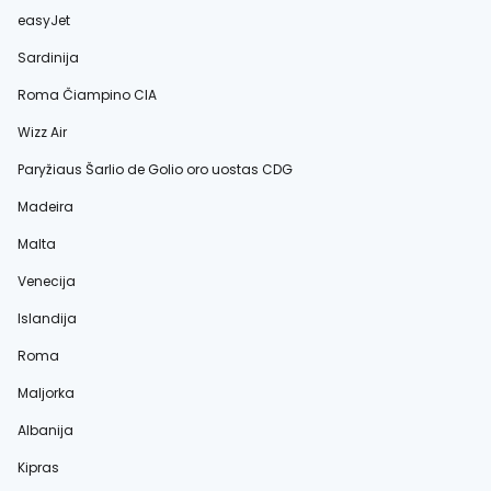
easyJet
Sardinija
Roma Čiampino CIA
Wizz Air
Paryžiaus Šarlio de Golio oro uostas CDG
Madeira
Malta
Venecija
Islandija
Roma
Maljorka
Albanija
Kipras