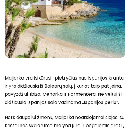
Maljorka yra įsikūrusi į pietryčius nuo Ispanijos krantų
ir yra didžiausia iš Balearų salų, į kurias taip pat įeina,
pavyzdžiui, Ibiza, Menorka ir Formentera. Ne veltui ši
didžiausia Ispanijos sala vadinama „Ispanijos perlu“.
Nors daugeliui žmonių Maljorka neatsiejamai siejasi su
kristalinės skaidrumo mėlyna jūra ir begalėmis gražių