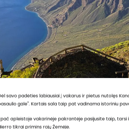
ėl savo padėties labiausiai į vakarus ir pietus nutolęs Ka
Prisijunkite
asaulio gale". Kartais sala taip pat vadinama istoriniu p
pač apleistoje vakarinėje pakrantėje pasijusite taip, tarsi 
... pasaulinė kelionių bendruomenė
ierro tikrai primins rojų Žemėje.