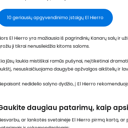
10 geriausių apgyvendinimo įstaigų El Hierro
T
ors El Hierro yra mažiausia iš pagrindinių Kanarų salų ir u
rožiu ji tikrai nenusileidžia kitoms saloms.
ia jūsų laukia mistiškai ramūs pušynai, neįtikėtinai dramati
ukštį, nesuskaičiuojama daugybė apžvalgos aikštelių ir la
epaisant nedidelio salyno dydžio, į El Hierro rekomenduo
Gaukite daugiau patarimų, kaip apsil
esvarbu, ar lankotės svetainėje El Hierro pirmą kartą, ar 
patarimais ir rekomendacijomis: