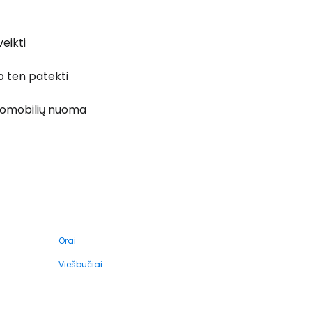
veikti
p ten patekti
omobilių nuoma
Orai
Viešbučiai