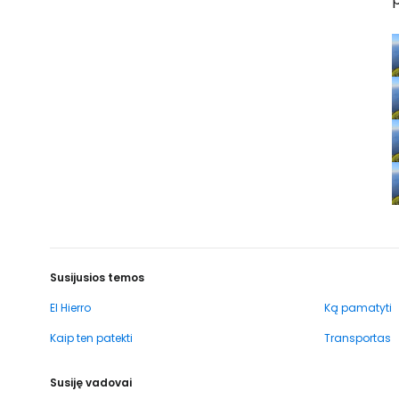
Susijusios temos
El Hierro
Ką pamatyti
Kaip ten patekti
Transportas
Susiję vadovai