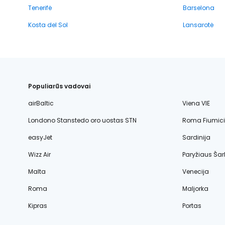
Tenerifė
Barselona
Kosta del Sol
Lansarotė
Populiarūs vadovai
airBaltic
Viena VIE
Londono Stanstedo oro uostas STN
Roma Fiumic
easyJet
Sardinija
Wizz Air
Paryžiaus Šar
Malta
Venecija
Roma
Maljorka
Kipras
Portas