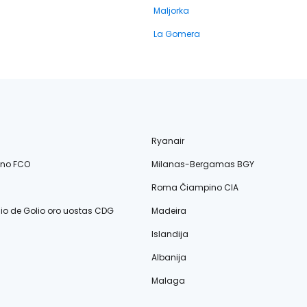
Maljorka
La Gomera
Ryanair
ino FCO
Milanas-Bergamas BGY
Roma Čiampino CIA
lio de Golio oro uostas CDG
Madeira
Islandija
Albanija
Malaga