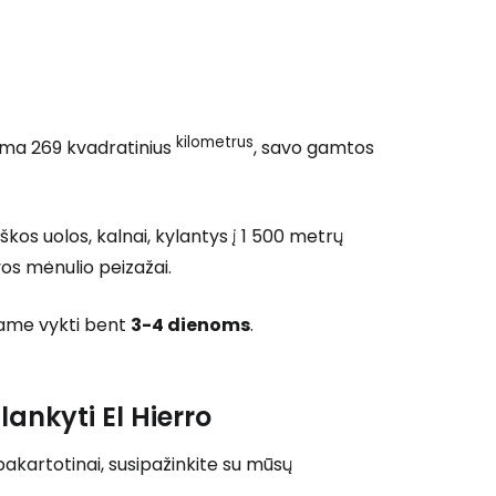
Tęsti su Google
ęsti su Facebook
kilometrus
žima 269 kvadratinius
, savo gamtos
Tęsti el. paštu
škos uolos, kalnai, kylantys į 1 500 metrų
vos mėnulio peizažai.
jame vykti bent
3-4 dienoms
.
ankyti El Hierro
pakartotinai, susipažinkite su mūsų