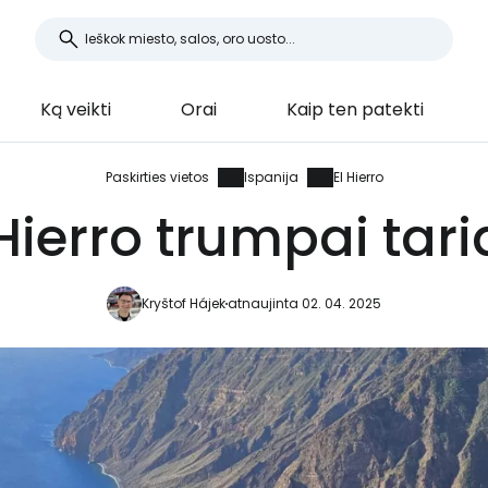
Ką veikti
Orai
Kaip ten patekti
Paskirties vietos
Ispanija
El Hierro
 Hierro trumpai tari
Kryštof Hájek
atnaujinta 02. 04. 2025