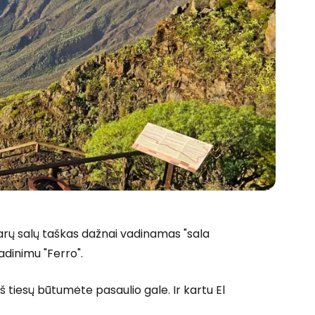
narų salų taškas dažnai vadinamas "sala
 prie Cestee
avadinimu
"Ferro".
iš tiesų būtumėte pasaulio gale. Ir kartu El