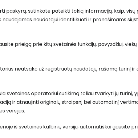
i paskyrą, sutinkate pateikti tokią informaciją, kaip, visų 
 naudojamas naudotojui identifikuoti ir pranešimams siųsti,
T
usite prieigą prie kitų svetainės funkcijų, pavyzdžiui, viešų 
orius neatsako už registruotų naudotojų rašomą turinį ir a
ia svetainės operatoriui sutikimą toliau tvarkyti jų turinį
maciją ir atnaujinti originalų straipsnį bei automatinį vertimą
s versijas.
enoje iš svetainės kalbinių versijų, automatiškai gausite pri