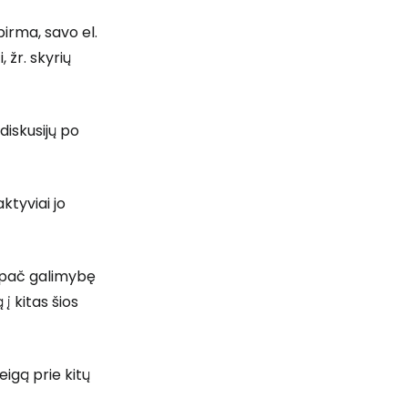
pirma, savo el.
Tęsti su Google
 žr. skyrių
ęsti su Facebook
diskusijų po
Tęsti el. paštu
ktyviai jo
, ypač galimybę
 į kitas šios
eigą prie kitų