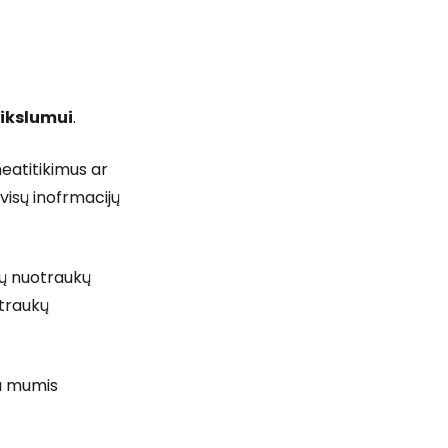
tikslumui
.
eatitikimus ar
visų inofrmacijų
mų nuotraukų
otraukų
su mumis