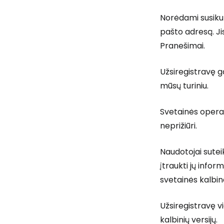
Norėdami susikurt
pašto adresą. Jis
Pranešimai.
Užsiregistravę ga
mūsų turiniu.
Svetainės operat
neprižiūri.
Naudotojai suteik
įtraukti jų infor
svetainės kalbine
Užsiregistravę vi
kalbinių versijų.