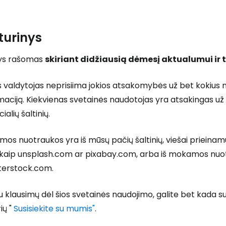
turinys
nys rašomas
skiriant didžiausią dėmesį aktualumui ir 
 valdytojas neprisiima jokios atsakomybės už bet kokius n
maciją. Kiekvienas svetainės naudotojas yra atsakingas už 
ialių šaltinių.
mos nuotraukos yra iš mūsų pačių šaltinių, viešai prieina
ių kaip unsplash.com ar pixabay.com, arba iš mokamos nu
tterstock.com.
au klausimų dėl šios svetainės naudojimo, galite bet kada 
rių "
Susisiekite su mumis"
.