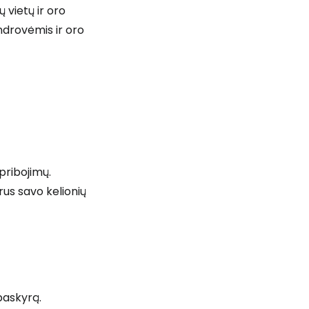
ų vietų ir oro
endrovėmis ir oro
pribojimų.
yrus savo kelionių
 prie Cestee
paskyrą.