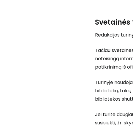
Svetainės 
Redakcijos turi
Tačiau svetainės
neteisingą infor
patikrinimą iš ofic
Turinyje naudoja
bibliotekų, tok
bibliotekos shu
Jei turite daugi
susisiekti, žr. sky