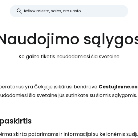
Naudojimo sąlygo
Ko galite tikėtis naudodamiesi šia svetaine
peratorius yra Čekijoje įsikūrusi bendrovė
Cestujlevne.com
dodamiesi šia svetaine jūs sutinkate su šiomis sąlygomis.
paskirtis
 pirma skirta patarimams ir informacijai su kelionėmis sus