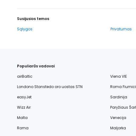
Susijusios temos
Sąlygos
Privatumas
Populiarūs vadovai
airBaltic
Viena VIE
Londono Stanstedo oro uostas STN
Roma Fiumic
easyJet
Sardinija
Wizz Air
Paryžiaus Šar
Malta
Venecija
Roma
Maljorka