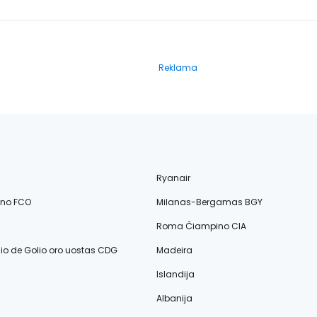
Reklama
Ryanair
ino FCO
Milanas-Bergamas BGY
Roma Čiampino CIA
lio de Golio oro uostas CDG
Madeira
Islandija
Albanija