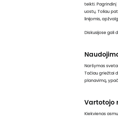
teikti. Pagrindin
uostų. Toliau pat
linijomis, apžvalg
Diskusijose gali d
Naudojima
Naršymas svetain
Tačiau griežtai d
planavimą, ypač 
Vartotojo 
Kiekvienas asmuo