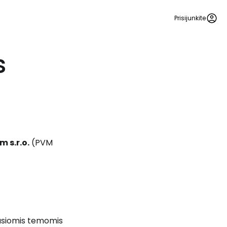
Prisijunkite
s
 s.r.o.
(PVM
ijusiomis temomis