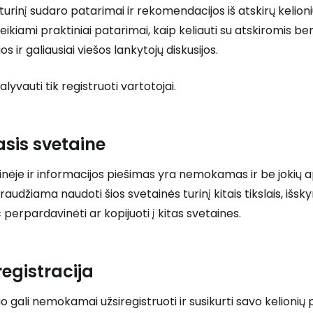
į turinį sudaro patarimai ir rekomendacijos iš atskirų kelioni
eikiami praktiniai patarimai, kaip keliauti su atskiromis b
os ir galiausiai viešos lankytojų diskusijos.
alyvauti tik registruoti vartotojai.
sis svetaine
ėje ir informacijos piešimas yra nemokamas ir be jokių a
raudžiama naudoti šios svetainės turinį kitais tikslais, išsk
perpardavinėti ar kopijuoti į kitas svetaines.
Prisijunkite
registracija
 gali nemokamai užsiregistruoti ir susikurti savo kelionių 
... pasaulinė kelionių bendruomenė