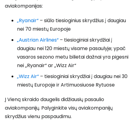
aviakompanijas:
„Ryanair“
– siūlo tiesioginius skrydžius į daugiau
nei 70 miestų Europoje
„Austrian Airlines“
– tiesioginiai skrydžiai į
daugiau nei 120 miestų visame pasaulyje; ypač
vasaros sezono metu bilietai dažnai yra pigesni
nei „Ryanair“ ar „Wizz Air“
„Wizz Air“
– tiesioginiai skrydžiai į daugiau nei 30
miestų Europoje ir Artimuosiuose Rytuose
Į Vieną skraido daugelis didžiausių pasaulio
aviakompanijų. Palyginkite visų aviakompanijų
skrydžius vienu paspaudimu.