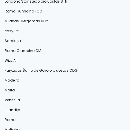
Londono Stanstedo oro uostas STN
Roma Fiumicino FCO
Milanas-Bergamas BGY
easyJet
Sardinija
Roma Čiampino CIA
Wizz Air
Paryžiaus Šarlio de Golio oro uostas CDG
Madeira
Malta
Venecija
Islandija
Roma
Maljorka