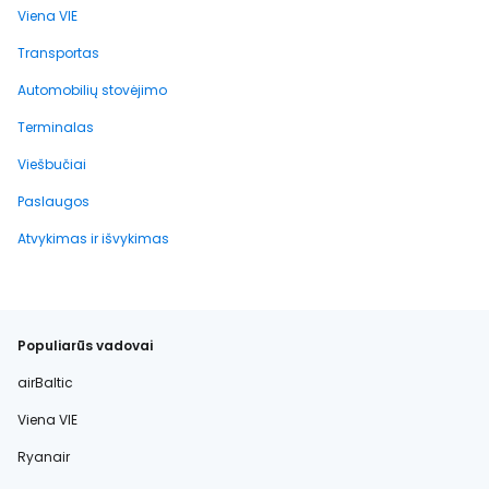
Viena VIE
Transportas
Automobilių stovėjimo
Terminalas
Viešbučiai
Paslaugos
Atvykimas ir išvykimas
Populiarūs vadovai
airBaltic
Viena VIE
Ryanair