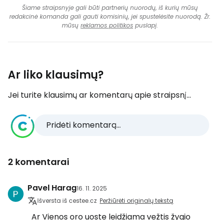
Šiame straipsnyje gali būti partnerių nuorodų, iš kurių mūsų
redakcinė komanda gali gauti komisinių, jei spustelėsite nuorodą. Žr.
mūsų
reklamos politikos
puslapį.
Ar liko klausimų?
Jei turite klausimų ar komentarų apie straipsnį...
Pridėti komentarą...
2 komentarai
Pavel Harag
16. 11. 2025
Išversta iš cestee.cz
Peržiūrėti originalų tekstą
Ar Vienos oro uoste leidžiama vežtis žygio