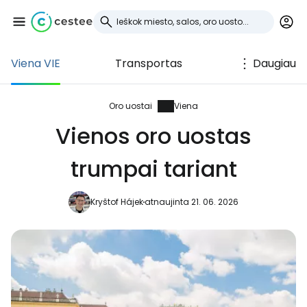
Viena VIE
Transportas
Daugiau
Prisijunkite prie
Cestee
Oro uostai
Viena
Vienos oro uostas
... pasaulinė kelionių bendruomenė
trumpai tariant
Tęsti su Google
Kryštof Hájek
atnaujinta 21. 06. 2026
Tęsti su Facebook
Tęsti el. paštu