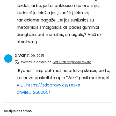
lazdas, arba, jei tai priklauso nuo oro linijų,
kurios iš jų leidžia jas įsinešti į lėktuvą
rankiniame bagaže. Jei jos susijusios su
metaliniais smaigaliais, ar padės guminiai
dangteliai ant metalinių smaigalių? Ačiū už
atsakymą
divan
21. 09. 2025
Išversta iš cestee.cz
Peržiūrėti originalų tekstą
"Ryanair" taip pat mažina orlaivių skaičių po to,
kai buvo paskelbta apie "Wizz" pasitraukimą iš
VIE...
https://zdopravy.cz/tezke-
chvile...-260085/
Susijusios temos