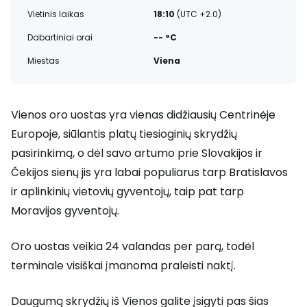
Vietinis laikas
18:10
(UTC +2.0)
Dabartiniai orai
-- °C
Miestas
Viena
Vienos oro uostas yra vienas didžiausių Centrinėje
Europoje, siūlantis platų tiesioginių skrydžių
pasirinkimą, o dėl savo artumo prie Slovakijos ir
Čekijos sienų jis yra labai populiarus tarp Bratislavos
ir aplinkinių vietovių gyventojų, taip pat tarp
Moravijos gyventojų.
Oro uostas veikia 24 valandas per parą, todėl
terminale visiškai įmanoma praleisti naktį.
Daugumą skrydžių iš Vienos galite įsigyti pas šias