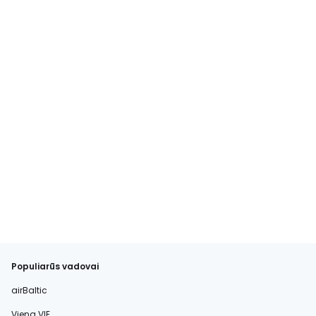
Populiarūs vadovai
airBaltic
Viena VIE