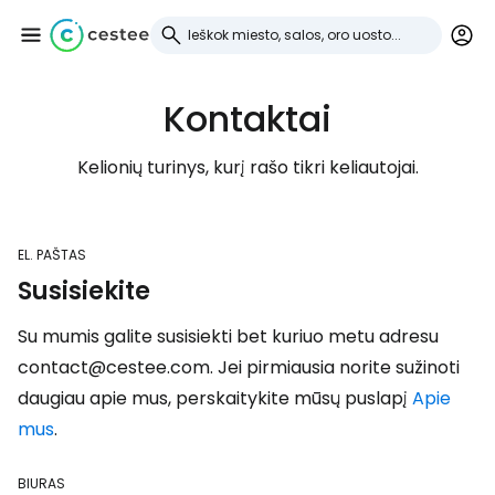
Kontaktai
Prisijunkite prie
Cestee
Kelionių turinys, kurį rašo tikri keliautojai.
... pasaulinė kelionių bendruomenė
EL. PAŠTAS
Susisiekite
Tęsti su Google
Su mumis galite susisiekti bet kuriuo metu adresu
contact@cestee.com. Jei pirmiausia norite sužinoti
Tęsti su Facebook
daugiau apie mus, perskaitykite mūsų puslapį
Apie
mus
.
Tęsti el. paštu
BIURAS