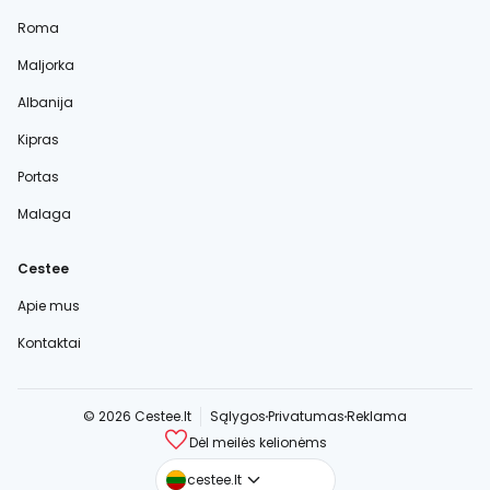
Roma
Maljorka
Albanija
Kipras
Portas
Malaga
Cestee
Apie mus
Kontaktai
© 2026 Cestee.lt
Sąlygos
Privatumas
Reklama
Dėl meilės kelionėms
cestee.com
cestee.lt