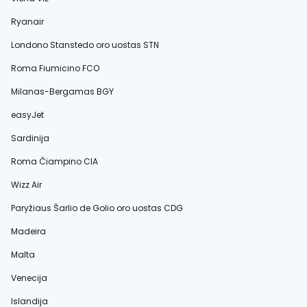
Ryanair
Londono Stanstedo oro uostas STN
Roma Fiumicino FCO
Milanas-Bergamas BGY
easyJet
Sardinija
Roma Čiampino CIA
Wizz Air
Paryžiaus Šarlio de Golio oro uostas CDG
Madeira
Malta
Venecija
Islandija