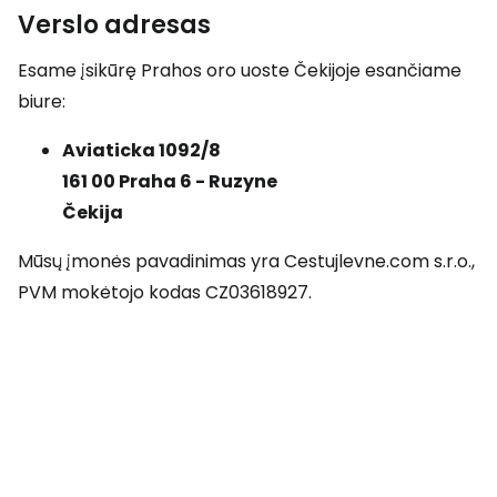
Verslo adresas
Esame įsikūrę Prahos oro uoste Čekijoje esančiame
biure:
Aviaticka 1092/8
161 00 Praha 6 - Ruzyne
Čekija
Mūsų įmonės pavadinimas yra Cestujlevne.com s.r.o.,
PVM mokėtojo kodas CZ03618927.