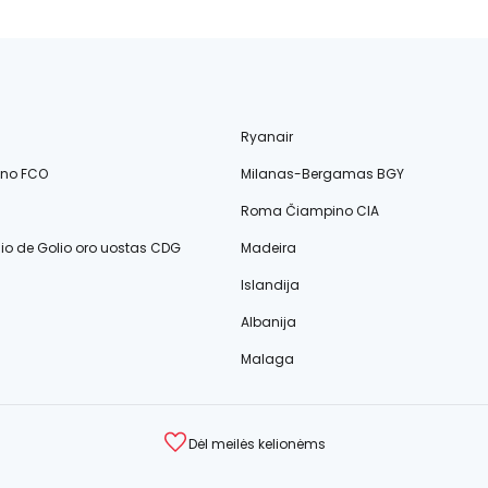
Ryanair
ino FCO
Milanas-Bergamas BGY
Roma Čiampino CIA
lio de Golio oro uostas CDG
Madeira
Islandija
Albanija
Malaga
Dėl meilės kelionėms