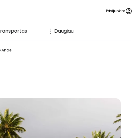
Prisijunkite
ransportas
Daugiau
e’Anae