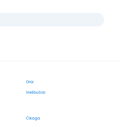
Orai
Viešbučiai
Čikaga