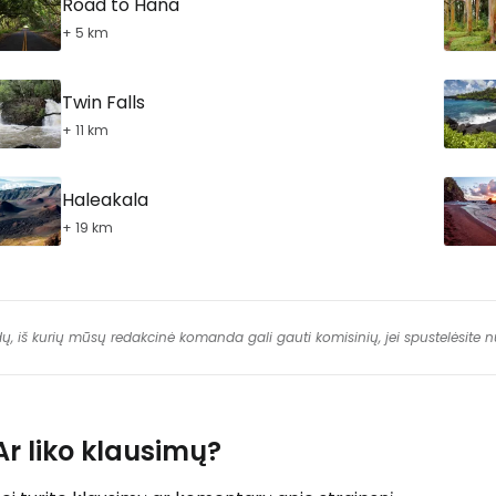
Road to Hana
+ 5 km
Twin Falls
+ 11 km
Haleakala
+ 19 km
dų, iš kurių mūsų redakcinė komanda gali gauti komisinių, jei spustelėsite
Ar liko klausimų?