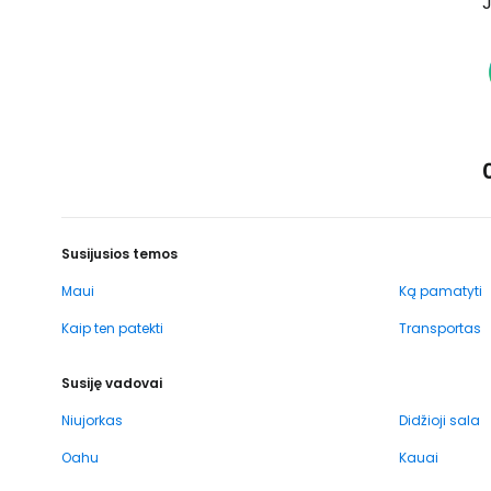
J
Susijusios temos
Maui
Ką pamatyti
Kaip ten patekti
Transportas
Susiję vadovai
Niujorkas
Didžioji sala
Oahu
Kauai