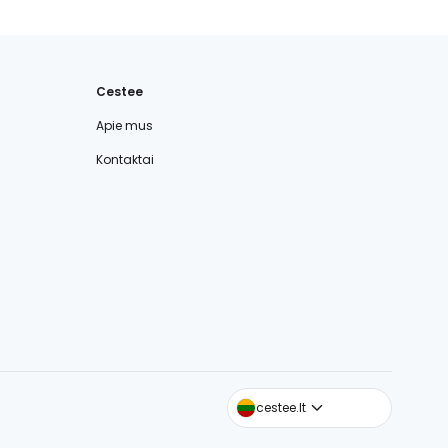
Cestee
Apie mus
Kontaktai
cestee.com
cestee.lt
cestee.sk