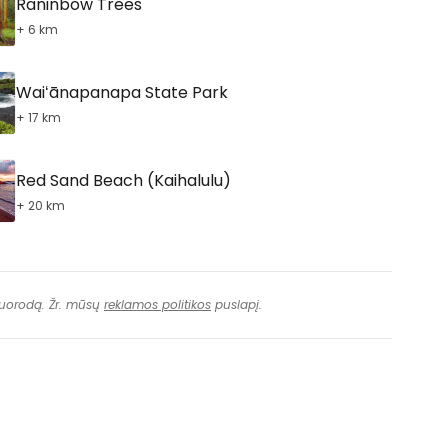
Raninbow Trees
+ 6 km
Waiʻānapanapa State Park
+ 17 km
Red Sand Beach (Kaihalulu)
+ 20 km
 nuorodą. Žr. mūsų
reklamos politikos
puslapį.