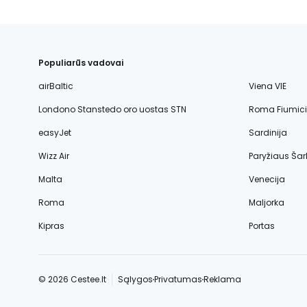
Populiarūs vadovai
airBaltic
Viena VIE
Londono Stanstedo oro uostas STN
Roma Fiumic
easyJet
Sardinija
Wizz Air
Paryžiaus Šar
Malta
Venecija
Roma
Maljorka
Kipras
Portas
© 2026 Cestee.lt
Sąlygos
Privatumas
Reklama