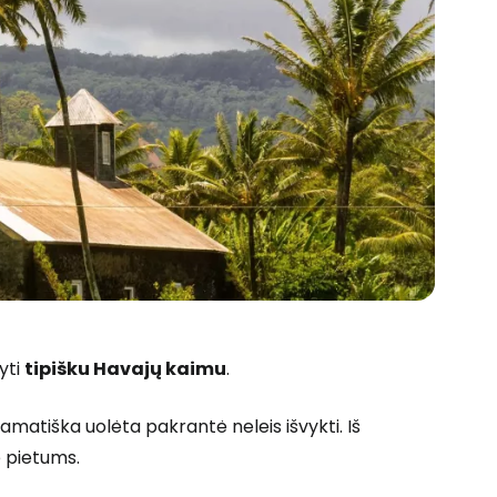
kyti
tipišku Havajų kaimu
.
amatiška uolėta pakrantė neleis išvykti. Iš
e pietums.