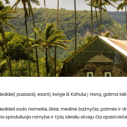
edidelį pusiasalį, esantį kelyje iš Kahului į Haną, galima lai
edideli sodo nameliai, ūkiai, medinė bažnyčia, palmės ir dr
ia spinduliuoja ramybė ir tyla, idealiu atveju čia apsistokit