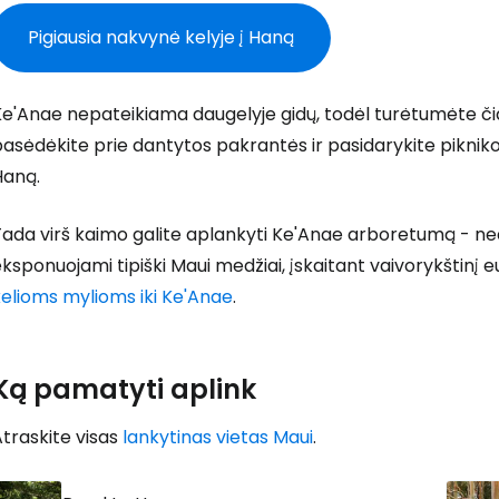
Pigiausia nakvynė kelyje į Haną
Prisijunkite
e'Anae nepateikiama daugelyje gidų, todėl turėtumėte čia 
asėdėkite prie dantytos pakrantės ir pasidarykite pikniko 
... pasaulinė kelionių bendruomenė
Haną.
Tada virš kaimo galite aplankyti Ke'Anae arboretumą - ne
ksponuojami tipiški Maui medžiai, įskaitant vaivorykštinį e
kelioms mylioms iki Ke'Anae
.
T
Ką pamatyti aplink
traskite visas
lankytinas vietas Maui
.