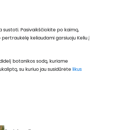
 prie Cestee
sustoti. Pasivaikščiokite po kaimą,
pertraukėlę keliaudami garsiuoju Keliu į
didelį botanikos sodą, kuriame
Tęsti su Google
ukaliptą, su kuriuo jau susidūrėte
likus
ęsti su Facebook
Tęsti el. paštu