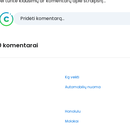
ei turite klausimų ar komentarų apie straipsnį...
Pridėti komentarą...
0 komentarai
Ką veikti
Automobilių nuoma
Honolulu
Molokai