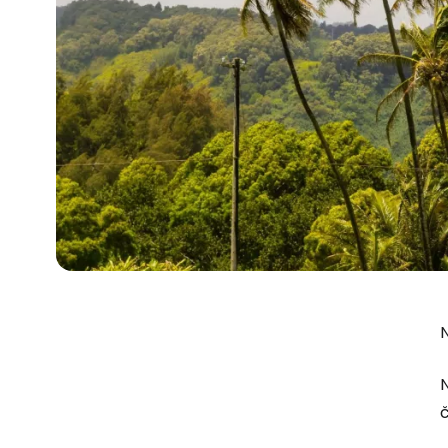
N
N
č