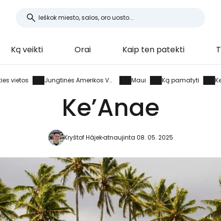
Ką veikti
Orai
Kaip ten patekti
T
ties vietos
Jungtinės Amerikos Valstijos
Maui
Ką pamatyti
K
Ke’Anae
Kryštof Hájek
atnaujinta 08. 05. 2025