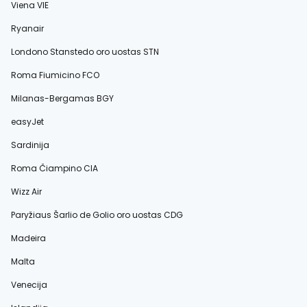
Viena VIE
Ryanair
Londono Stanstedo oro uostas STN
Roma Fiumicino FCO
Milanas-Bergamas BGY
easyJet
Sardinija
Roma Čiampino CIA
Wizz Air
Paryžiaus Šarlio de Golio oro uostas CDG
Madeira
Malta
Venecija