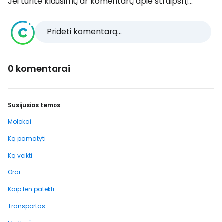
Jei turite klausimų ar komentarų apie straipsnį...
Pridėti komentarą...
0 komentarai
Susijusios temos
Molokai
Ką pamatyti
Ką veikti
Orai
Kaip ten patekti
Transportas