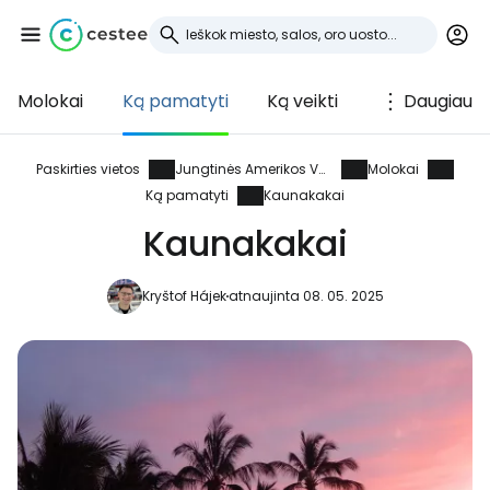
Molokai
Ką pamatyti
Ką veikti
Daugiau
Prisijunkite prie
Cestee
Paskirties vietos
Jungtinės Amerikos Valstijos
Molokai
Ką pamatyti
Kaunakakai
... pasaulinė kelionių bendruomenė
Kaunakakai
Tęsti su Google
Kryštof Hájek
atnaujinta 08. 05. 2025
Tęsti su Facebook
Tęsti el. paštu