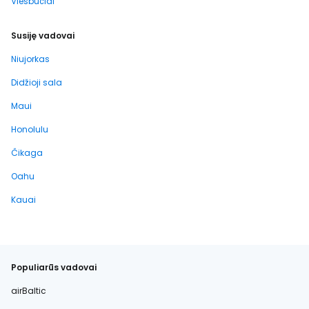
Viešbučiai
Susiję vadovai
Niujorkas
Didžioji sala
Maui
Honolulu
Čikaga
Oahu
Kauai
Populiarūs vadovai
airBaltic