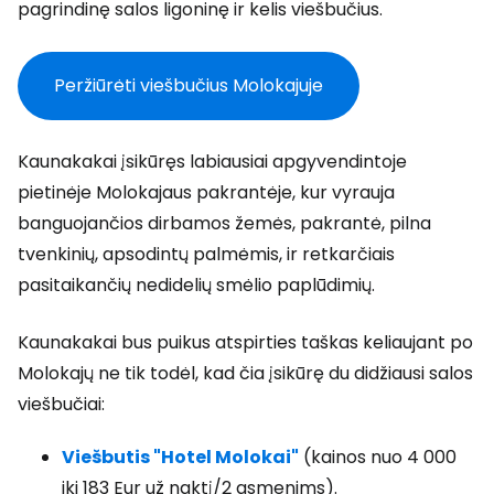
pagrindinę salos ligoninę ir kelis viešbučius.
Peržiūrėti viešbučius Molokajuje
Kaunakakai įsikūręs labiausiai apgyvendintoje
pietinėje Molokajaus pakrantėje, kur vyrauja
banguojančios dirbamos žemės, pakrantė, pilna
tvenkinių, apsodintų palmėmis, ir retkarčiais
pasitaikančių nedidelių smėlio paplūdimių.
Kaunakakai bus puikus atspirties taškas keliaujant po
Molokajų ne tik todėl, kad čia įsikūrę du didžiausi salos
viešbučiai:
Viešbutis "Hotel Molokai"
(kainos nuo 4 000
iki 183 Eur už naktį/2 asmenims).