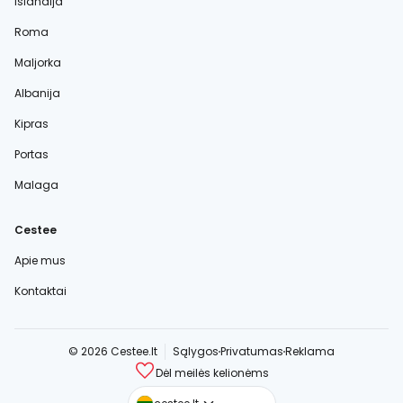
Islandija
Roma
Maljorka
Albanija
Kipras
Portas
Malaga
Cestee
Apie mus
Kontaktai
© 2026 Cestee.lt
Sąlygos
Privatumas
Reklama
Dėl meilės kelionėms
cestee.com