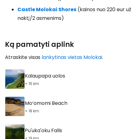
Castle Molokai Shores
(kainos nuo 220 eur už
naktį/2 asmenims)
Ką pamatyti aplink
Atraskite visas
lankytinas vietas Molokai
.
Kalaupapa uolos
+ 15 km
Mo‘omomi Beach
+ 18 km
Pu'uka'oku Falls
+ 19 km