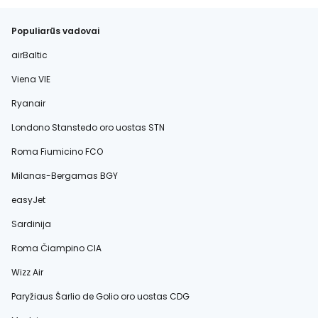
Populiarūs vadovai
airBaltic
Viena VIE
Ryanair
Londono Stanstedo oro uostas STN
Roma Fiumicino FCO
Milanas-Bergamas BGY
easyJet
Sardinija
Roma Čiampino CIA
Wizz Air
Paryžiaus Šarlio de Golio oro uostas CDG