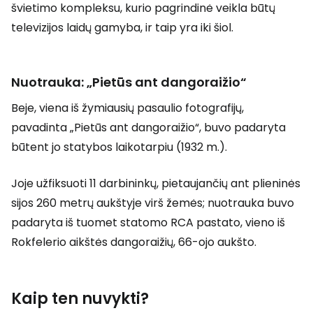
švietimo kompleksu, kurio pagrindinė veikla būtų
televizijos laidų gamyba, ir taip yra iki šiol.
Nuotrauka: „Pietūs ant dangoraižio“
Beje, viena iš žymiausių pasaulio fotografijų,
pavadinta „Pietūs ant dangoraižio“, buvo padaryta
būtent jo statybos laikotarpiu (1932 m.).
Joje užfiksuoti 11 darbininkų, pietaujančių ant plieninės
sijos 260 metrų aukštyje virš žemės; nuotrauka buvo
padaryta iš tuomet statomo RCA pastato, vieno iš
Rokfelerio aikštės dangoraižių, 66-ojo aukšto.
Kaip ten nuvykti?