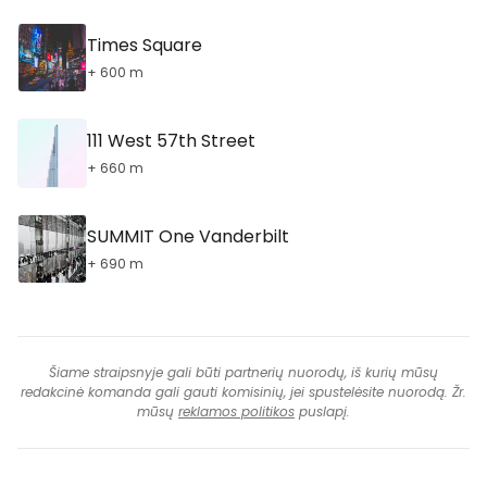
Times Square
+ 600 m
111 West 57th Street
+ 660 m
SUMMIT One Vanderbilt
+ 690 m
Šiame straipsnyje gali būti partnerių nuorodų, iš kurių mūsų
redakcinė komanda gali gauti komisinių, jei spustelėsite nuorodą. Žr.
mūsų
reklamos politikos
puslapį.