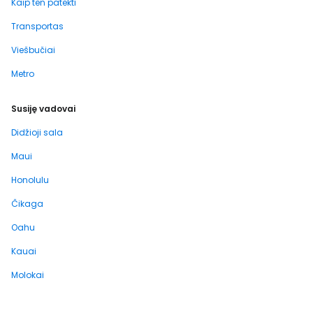
Kaip ten patekti
Transportas
Viešbučiai
Metro
Susiję vadovai
Didžioji sala
Maui
Honolulu
Čikaga
Oahu
Kauai
Molokai