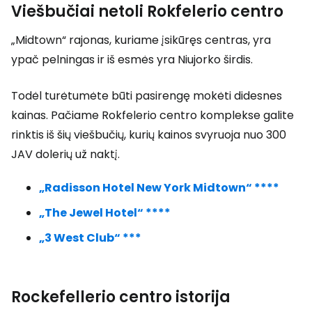
Viešbučiai netoli Rokfelerio centro
„Midtown“ rajonas, kuriame įsikūręs centras, yra
ypač pelningas ir iš esmės yra Niujorko širdis.
Todėl turėtumėte būti pasirengę mokėti didesnes
kainas. Pačiame Rokfelerio centro komplekse galite
rinktis iš šių viešbučių, kurių kainos svyruoja nuo 300
JAV dolerių už naktį.
„Radisson Hotel New York Midtown“ ****
„The Jewel Hotel“ ****
„3 West Club“ ***
Rockefellerio centro istorija