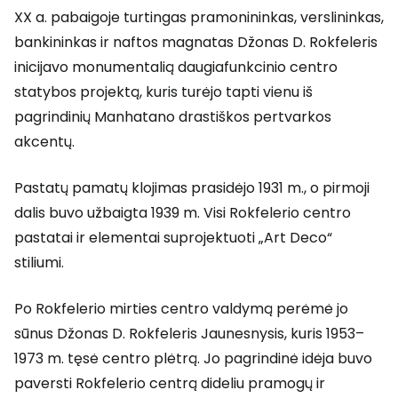
XX a. pabaigoje turtingas pramonininkas, verslininkas,
bankininkas ir naftos magnatas Džonas D. Rokfeleris
inicijavo monumentalią daugiafunkcinio centro
statybos projektą, kuris turėjo tapti vienu iš
pagrindinių Manhatano drastiškos pertvarkos
akcentų.
Pastatų pamatų klojimas prasidėjo 1931 m., o pirmoji
dalis buvo užbaigta 1939 m. Visi Rokfelerio centro
pastatai ir elementai suprojektuoti „Art Deco“
stiliumi.
Po Rokfelerio mirties centro valdymą perėmė jo
sūnus Džonas D. Rokfeleris Jaunesnysis, kuris 1953–
1973 m. tęsė centro plėtrą. Jo pagrindinė idėja buvo
paversti Rokfelerio centrą dideliu pramogų ir