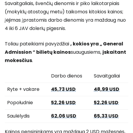
Savaitgaliais, švenčių dienomis ir piko laikotarpiais
(mokyklų atostogų metu) taikomos kitokios kainos;
įėjimas įprastomis darbo dienomis yra maždaug nuo
4 iki 6 JAV dolerių pigesnis.
Toliau pateikiami pavyzdžiai
, kokios yra „
General
Admission
“ bilietų kainos
suaugusiems,
įskaitant
mokesčius
.
Darbo dienos
Savaitgaliai
Ryte + vakare
45,73 USD
48,99 USD
Popołudnie
52,26 USD
52,26 USD
Saulėlydis
62,06 USD
65,33 USD
Kainos pensininkams yra maždaug
2 USD
mažesnės,