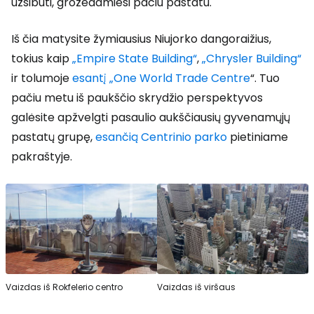
užsibūti, grožėdamiesi pačiu pastatu.
Iš čia matysite žymiausius Niujorko dangoraižius,
tokius kaip
„Empire State Building“
,
„Chrysler Building“
ir tolumoje
esantį
„One World Trade Centre
“. Tuo
pačiu metu iš paukščio skrydžio perspektyvos
galėsite apžvelgti pasaulio aukščiausių gyvenamųjų
pastatų grupę,
esančią Centrinio parko
pietiniame
pakraštyje.
Vaizdas iš Rokfelerio centro
Vaizdas iš viršaus