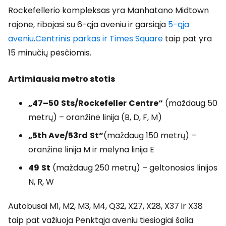
Rockefellerio kompleksas yra Manhatano Midtown
rajone, ribojasi su 6-ąja aveniu ir garsiąja
5-ąja
aveniu
.
Centrinis parkas ir
Times Square
taip pat yra
15 minučių pėsčiomis.
Artimiausia metro stotis
„47–50
Sts/Rockefeller
Centre“
(maždaug 50
metrų) – oranžinė linija (B, D, F, M)
„5th Ave/53rd
St“
(maždaug 150 metrų) –
oranžinė linija M ir mėlyna linija E
49
St
(maždaug 250 metrų) – geltonosios linijos
N, R, W
Autobusai M1, M2, M3, M4, Q32, X27, X28, X37 ir X38
taip pat važiuoja Penktąja aveniu tiesiogiai šalia