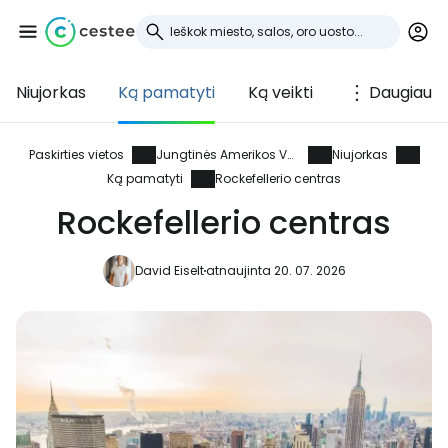
Niujorkas
Ką pamatyti
Ką veikti
Daugiau
Prisijunkite prie
Cestee
Paskirties vietos
Jungtinės Amerikos Valstijos
Niujorkas
Ką pamatyti
Rockefellerio centras
... pasaulinė kelionių bendruomenė
Rockefellerio centras
Tęsti su Google
David Eiselt
atnaujinta 20. 07. 2026
Tęsti su Facebook
Tęsti el. paštu