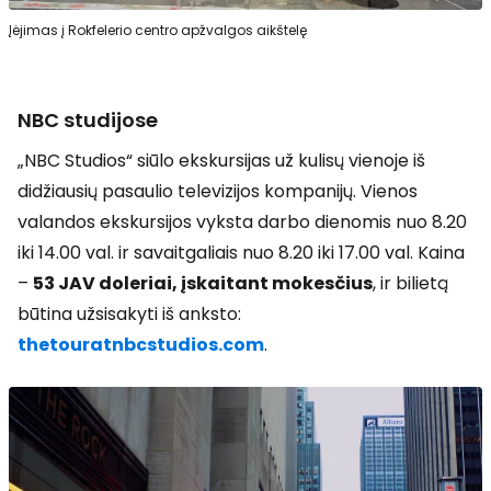
Įėjimas į Rokfelerio centro apžvalgos aikštelę
NBC studijose
„NBC Studios“ siūlo ekskursijas už kulisų vienoje iš
didžiausių pasaulio televizijos kompanijų. Vienos
valandos ekskursijos vyksta darbo dienomis nuo 8.20
iki 14.00 val. ir savaitgaliais nuo 8.20 iki 17.00 val. Kaina
–
53 JAV doleriai, įskaitant mokesčius
, ir bilietą
būtina užsisakyti iš anksto:
thetouratnbcstudios.com
.