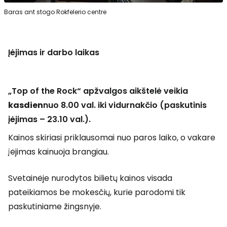
Baras ant stogo Rokfelerio centre
Įėjimas ir darbo laikas
„Top of the Rock“ apžvalgos aikštelė veikia
kasdien
nuo 8.00 val. iki vidurnakčio (paskutinis
įėjimas – 23.10 val.).
Kainos skiriasi priklausomai nuo paros laiko, o vakare
įėjimas kainuoja brangiau.
Svetainėje nurodytos bilietų kainos visada
pateikiamos be mokesčių, kurie parodomi tik
paskutiniame žingsnyje.