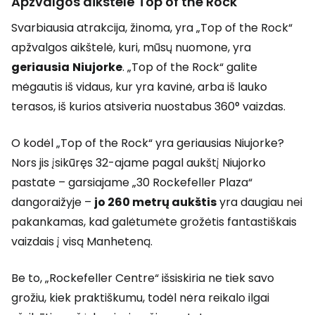
Apžvalgos aikštelė
Top of the Rock
Svarbiausia atrakcija, žinoma, yra „Top of the Rock“
apžvalgos aikštelė, kuri, mūsų nuomone, yra
geriausia
Niujorke
. „Top of the Rock“ galite
mėgautis iš vidaus, kur yra kavinė, arba iš lauko
terasos, iš kurios atsiveria nuostabus 360° vaizdas.
O kodėl „Top of the Rock“ yra geriausias Niujorke?
Nors jis įsikūręs 32-ajame pagal aukštį Niujorko
pastate – garsiajame „30 Rockefeller Plaza“
dangoraižyje –
jo 260 metrų aukštis
yra daugiau nei
pakankamas, kad galėtumėte grožėtis fantastiškais
vaizdais į visą Manheteną.
Be to, „Rockefeller Centre“ išsiskiria ne tiek savo
grožiu, kiek praktiškumu, todėl nėra reikalo ilgai