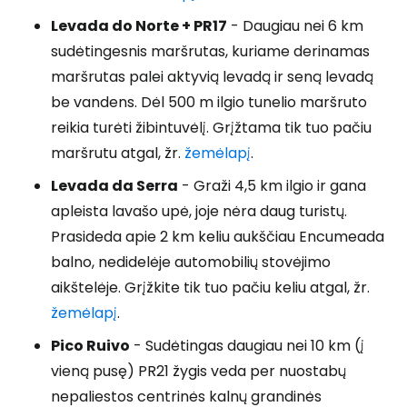
Levada do Norte + PR17
- Daugiau nei 6 km
sudėtingesnis maršrutas, kuriame derinamas
maršrutas palei aktyvią levadą ir seną levadą
be vandens. Dėl 500 m ilgio tunelio maršruto
reikia turėti žibintuvėlį. Grįžtama tik tuo pačiu
maršrutu atgal, žr.
žemėlapį
.
Levada da Serra
- Graži 4,5 km ilgio ir gana
apleista lavašo upė, joje nėra daug turistų.
Prasideda apie 2 km keliu aukščiau Encumeada
balno, nedidelėje automobilių stovėjimo
aikštelėje. Grįžkite tik tuo pačiu keliu atgal, žr.
žemėlapį
.
Pico Ruivo
- Sudėtingas daugiau nei 10 km (į
vieną pusę) PR21 žygis veda per nuostabų
nepaliestos centrinės kalnų grandinės