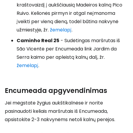
kraštovaizdį į aukščiausią Madeiros kalną Pico
Ruivo. Kelionės pirmyn ir atgal neįmanoma
įveikti per vieną dieną, todėl būtina nakvynė
užmiestyje, žr.
žemėlapį
.
Caminho Real 25
- Sudėtingas maršrutas iš
São Vicente per Encumeada link Jardim da
Serra kaimo per apleistą kalnų dalį, žr.
žemėlapį
.
Encumeada apgyvendinimas
Jei mėgstate žygius aukštikalnėse ir norite
pasinaudoti keliais maršrutais iš Encumeada,
apsistokite 2-3 nakvynėms netoli kalnų perėjos.