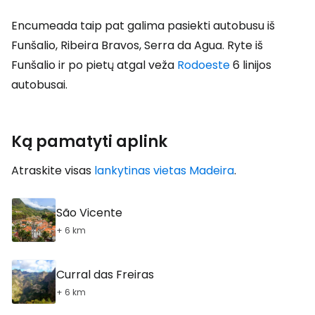
Encumeada taip pat galima pasiekti autobusu iš
Funšalio, Ribeira Bravos, Serra da Agua. Ryte iš
Funšalio ir po pietų atgal veža
Rodoeste
6 linijos
autobusai.
Ką pamatyti aplink
Atraskite visas
lankytinas vietas Madeira
.
São Vicente
+ 6 km
Curral das Freiras
+ 6 km