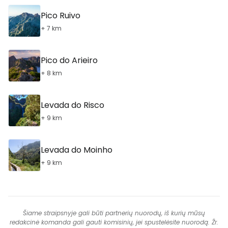
Pico Ruivo
+ 7 km
Pico do Arieiro
+ 8 km
Levada do Risco
+ 9 km
Levada do Moinho
+ 9 km
Šiame straipsnyje gali būti partnerių nuorodų, iš kurių mūsų
redakcinė komanda gali gauti komisinių, jei spustelėsite nuorodą. Žr.