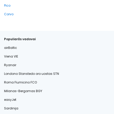
Pico
Corvo
Populiarūs vadovai
airBaltic
Viena VIE
Ryanair
Londono Stanstedo oro uostas STN
Roma Fiumicino FCO
Milanas-Bergamas BGY
easyJet
Sardinija