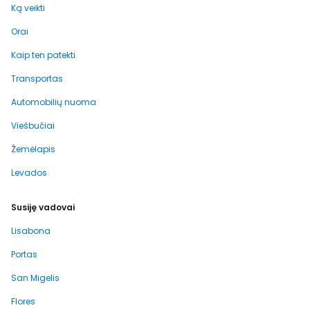
Ką veikti
Orai
Kaip ten patekti
Transportas
Automobilių nuoma
Viešbučiai
Žemėlapis
Levados
Susiję vadovai
Lisabona
Portas
San Migelis
Flores