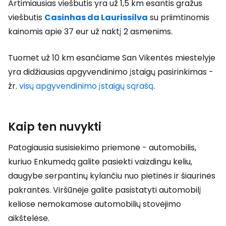
Artimiausias viešbutis yra už 1,5 km esantis gražus
viešbutis
Casinhas da Laurissilva
su priimtinomis
kainomis apie 37 eur už naktį 2 asmenims.
Tuomet už 10 km esančiame San Vikentės miestelyje
yra didžiausias apgyvendinimo įstaigų pasirinkimas -
žr.
visų apgyvendinimo įstaigų sąrašą
.
Kaip ten nuvykti
Patogiausia susisiekimo priemonė - automobilis,
kuriuo Enkumedą galite pasiekti vaizdingu keliu,
daugybe serpantinų kylančiu nuo pietinės ir šiaurinės
pakrantės. Viršūnėje galite pasistatyti automobilį
keliose nemokamose automobilių stovėjimo
aikštelėse.