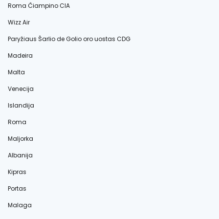
Roma Čiampino CIA
Wizz Air
Paryžiaus Šarlio de Golio oro uostas CDG
Madeira
Malta
Venecija
Islandija
Roma
Maljorka
Albanija
Kipras
Portas
Malaga