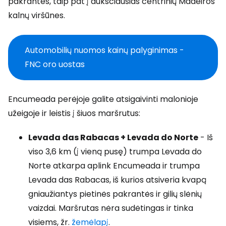
pakrantes, taip pat į aukščiausias centrinių Madeiros
kalnų viršūnes.
Automobilių nuomos kainų palyginimas -
FNC oro uostas
Encumeada perėjoje galite atsigaivinti malonioje
užeigoje ir leistis į šiuos maršrutus:
Levada das Rabacas + Levada do Norte
- Iš
viso 3,6 km (į vieną pusę) trumpa Levada do
Norte atkarpa aplink Encumeada ir trumpa
Levada das Rabacas, iš kurios atsiveria kvapą
gniaužiantys pietinės pakrantės ir gilių slėnių
vaizdai. Maršrutas nėra sudėtingas ir tinka
visiems, žr.
žemėlapį
.