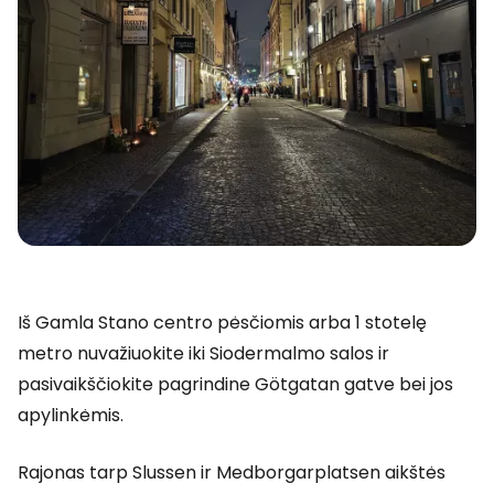
Iš Gamla Stano centro pėsčiomis arba 1 stotelę
metro nuvažiuokite iki Siodermalmo salos ir
pasivaikščiokite pagrindine Götgatan gatve bei jos
apylinkėmis.
Rajonas tarp Slussen ir Medborgarplatsen aikštės