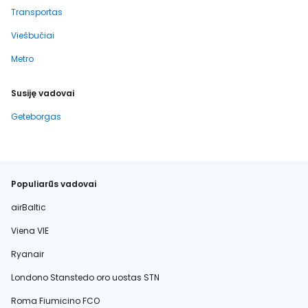
Transportas
Viešbučiai
Metro
Susiję vadovai
Geteborgas
Populiarūs vadovai
airBaltic
Viena VIE
Ryanair
Londono Stanstedo oro uostas STN
Roma Fiumicino FCO