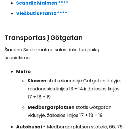
Scandic Malmen ****
Viešbutis Frantz ****
Transportas į Götgatan
Šiaurinė Siodermalmo salos dalis turi puikų
susisiekimą.
Metro
Slussen
stotis šiaurinėje Götgatan dalyje,
raudonosios linijos 13 + 14 ir žaliosios linijos
17 + 18 + 19
Medborgarplatsen
stotis Götgatan
viduryje, žaliosios linijos 17 + 18 + 19
Autobusai
- Medborgarplatsen stotelė, 66, 76,