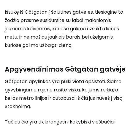
Išsukę iš Götgatan į šalutines gatveles, tiesiogine to
žodžio prasme susidursite su labai maloniomis
jaukiomis kavinėmis, kuriose galima užsukti dienos
metu, ir ne mažiau jaukiais barais bei užeigomis,
kuriose galima užbaigti dieną.
Apgyvendinimas Götgatan gatvėje
Götgatan apylinkės yra puiki vieta apsistoti. Šiame
gyvybingame rajone rasite viską, ko jums reikia, o
kelios metro linijos ir autobusai iš čia jus nuveš į visą
Stokholmą.
Tačiau čia yra tik brangesni kokybiški viešbučiai.