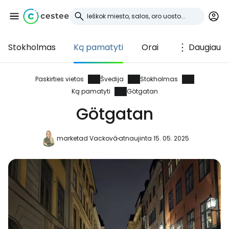
Stokholmas
Ką pamatyti
Orai
Daugiau
Prisijunkite prie
Cestee
Paskirties vietos
Švedija
Stokholmas
Ką pamatyti
Götgatan
... pasaulinė kelionių bendruomenė
Götgatan
Tęsti su Google
marketad Vacková
atnaujinta 15. 05. 2025
Tęsti su Facebook
Tęsti el. paštu