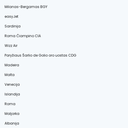
Milanas-Bergamas BGY
easyJet
Sardinija
Roma Čiampino CIA
Wizz Air
Paryžiaus Šarlio de Golio oro uostas CDG
Madeira
Malta
Venecija
Islandija
Roma
Maljorka
Albanija