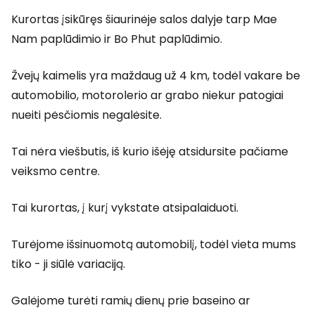
Kurortas įsikūręs šiaurinėje salos dalyje tarp Mae
Nam paplūdimio ir Bo Phut paplūdimio.
Žvejų kaimelis yra maždaug už 4 km, todėl vakare be
automobilio, motorolerio ar grabo niekur patogiai
nueiti pėsčiomis negalėsite.
Tai nėra viešbutis, iš kurio išėję atsidursite pačiame
veiksmo centre.
Tai kurortas, į kurį vykstate atsipalaiduoti.
Turėjome išsinuomotą automobilį, todėl vieta mums
tiko - ji siūlė variaciją.
Galėjome turėti ramių dienų prie baseino ar