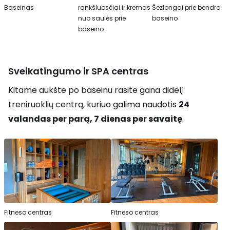
Baseinas
rankšluosčiai ir kremas
Šezlongai prie bendro
nuo saulės prie
baseino
baseino
Sveikatingumo ir SPA centras
Kitame aukšte po baseinu rasite gana didelį
treniruoklių centrą, kuriuo galima naudotis
24
valandas per parą, 7 dienas per savaitę
.
Fitneso centras
Fitneso centras