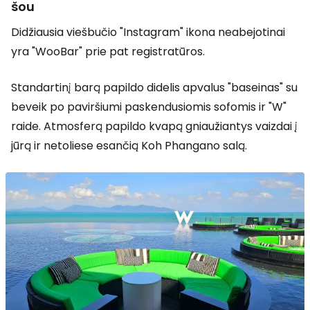
šou
Didžiausia viešbučio "Instagram" ikona neabejotinai
yra "WooBar" prie pat registratūros.
Standartinį barą papildo didelis apvalus "baseinas" su
beveik po paviršiumi paskendusiomis sofomis ir "W"
raide. Atmosferą papildo kvapą gniaužiantys vaizdai į
jūrą ir netoliese esančią Koh Phangano salą.