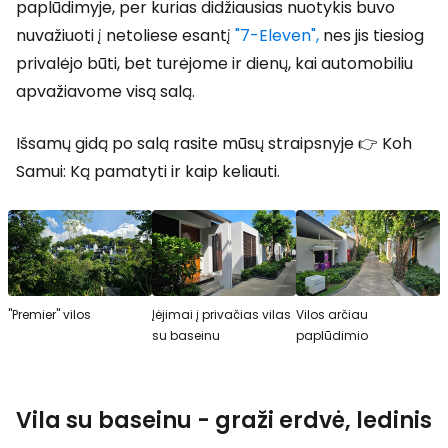
paplūdimyje, per kurias didžiausias nuotykis buvo
nuvažiuoti į netoliese esantį
"7-Eleven",
nes jis tiesiog
privalėjo būti, bet turėjome ir dienų, kai automobiliu
apvažiavome visą salą.
Išsamų gidą po salą rasite mūsų straipsnyje 👉 Koh
Samui: Ką pamatyti ir kaip keliauti.
"Premier" vilos
Įėjimai į privačias vilas
Vilos arčiau
su baseinu
paplūdimio
Vila su baseinu - graži erdvė, ledinis