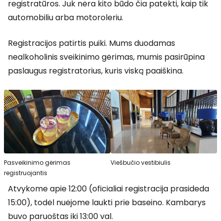
registratūros. Juk nėra kito būdo čia patekti, kaip tik
automobiliu arba motoroleriu.
Registracijos patirtis puiki. Mums duodamas
nealkoholinis sveikinimo gėrimas, mumis pasirūpina
paslaugus registratorius, kuris viską paaiškina.
Pasveikinimo gėrimas
Viešbučio vestibiulis
registruojantis
Atvykome apie 12:00 (oficialiai registracija prasideda
15:00), todėl nuėjome laukti prie baseino. Kambarys
buvo paruoštas iki 13:00 val.