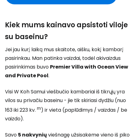
Kiek mums kainavo apsistoti viloje
su baseinu?
Jei jau kurį laiką mus skaitote, aišku, kokį kambarį
pasirinkau. Man patinka vaizdai, todėl akivaizdus
pasirinkimas buvo
Premier Villa with Ocean View
and Private Pool
.
Visi W Koh Samui viešbučio kambariai iš tikrųjų yra
vilos su privačiu baseinu - jie tik skiriasi dydžiu (nuo
m
163 iki 223 kv.
) ir vieta (paplūdimys / vaizdas / be
vaizdo).
Savo
5 nakvynių
viešnagę užsisakėme vieno iš piko