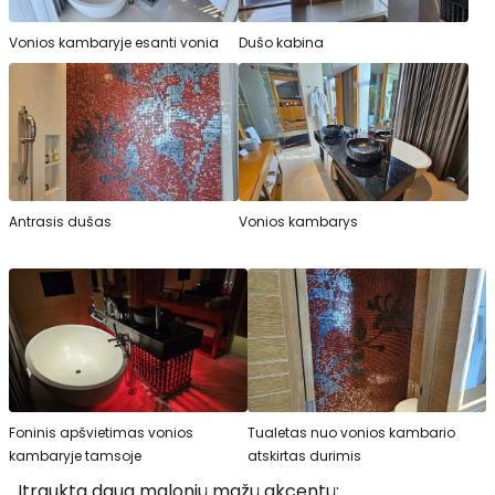
Vonios kambaryje esanti vonia
Dušo kabina
Antrasis dušas
Vonios kambarys
Foninis apšvietimas vonios
Tualetas nuo vonios kambario
kambaryje tamsoje
atskirtas durimis
Įtraukta daug malonių mažų akcentų: