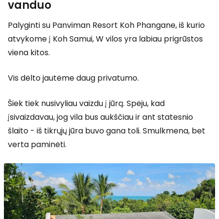
vanduo
Palyginti su Panviman Resort Koh Phangane, iš kurio
atvykome į Koh Samui, W vilos yra labiau prigrūstos
viena kitos.
Vis dėlto jautėme daug privatumo.
Šiek tiek nusivyliau vaizdu į jūrą. Spėju, kad
įsivaizdavau, jog vila bus aukščiau ir ant statesnio
šlaito - iš tikrųjų jūra buvo gana toli. Smulkmena, bet
verta paminėti.