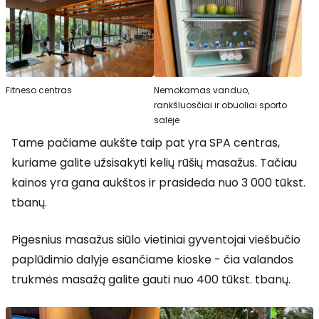
Fitneso centras
Nemokamas vanduo,
rankšluosčiai ir obuoliai sporto
salėje
Tame pačiame aukšte taip pat yra SPA centras,
kuriame galite užsisakyti kelių rūšių masažus. Tačiau
kainos yra gana aukštos ir prasideda nuo 3 000 tūkst.
tbanų.
Pigesnius masažus siūlo vietiniai gyventojai viešbučio
paplūdimio dalyje esančiame kioske - čia valandos
trukmės masažą galite gauti nuo 400 tūkst. tbanų.