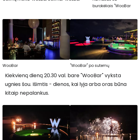
burokėliais "WooBar
WooBar
"WooBar" po sutemų
Kiekvieną dieną 20.30 val. bare "WooBar" vyksta
ugnies šou. Išimtis - dienos, kai lyja arba oras būna
kitaip nepalankus.