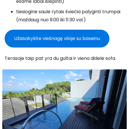
esame labai išlepinti)
tiesioginė saulė rytais šviečia palyginti trumpai
(maždaug nuo 9:00 iki 11:30 val.)
Užsisakykite viešnagę viloje su baseinu
Terasoje taip pat yra du gultai ir viena didelė sofa.