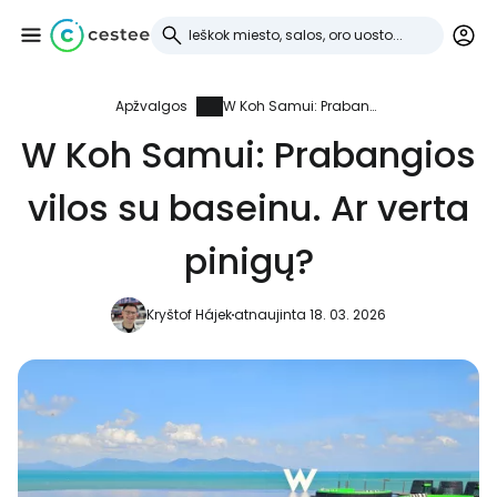
Apžvalgos
W Koh Samui: Prabangios vilos su baseinu. Ar verta pinigų?
Prisijunkite prie
W Koh Samui: Prabangios
Cestee
vilos su baseinu. Ar verta
... pasaulinė kelionių bendruomenė
pinigų?
Tęsti su Google
Kryštof Hájek
atnaujinta 18. 03. 2026
Tęsti su Facebook
Tęsti el. paštu