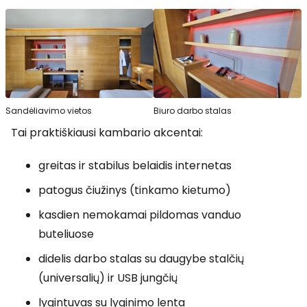
Sandėliavimo vietos
Biuro darbo stalas
Tai praktiškiausi kambario akcentai:
greitas ir stabilus belaidis internetas
patogus čiužinys (tinkamo kietumo)
kasdien nemokamai pildomas vanduo
buteliuose
didelis darbo stalas su daugybe stalčių
(universalių) ir USB jungčių
lygintuvas su lyginimo lenta