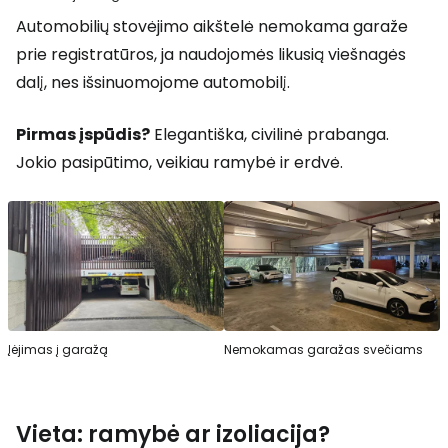
Automobilių stovėjimo aikštelė nemokama garaže
prie registratūros, ja naudojomės likusią viešnagės
dalį, nes išsinuomojome automobilį.
Pirmas įspūdis?
Elegantiška, civilinė prabanga.
Jokio pasipūtimo, veikiau ramybė ir erdvė.
Įėjimas į garažą
Nemokamas garažas svečiams
Vieta: ramybė ar izoliacija?