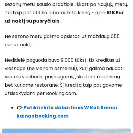
sezonų metu: sausio pradžioje, iškart po Naujųjų metų.
Tai taip pat atitiko labai aukštą kainą - apie
818 Eur
už naktį su pusryčiais
.
Ne sezono metu galima apsistoti už maždaug 655
eur už naktį.
Nedidelė paguoda buvo 9 000 tūkst. tb kreditas už
viešnagę (ne vienam asmeniui), kurį galima naudoti
visoms viešbučio paslaugoms, įskaitant maitinimą
bet kuriame restorane. Šį kreditą taip pat gavome
užsisakydami per Booking.com.
👉
Patikrinkite dabartines W Koh Samui
kainas booking.com