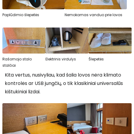
Paplūdimio šlepetės
Nemokamas vanduo prie lovos
Rašomojo stalo
Elektrinis virdulys
Šlepetės
stalčiai
Kita vertus, nusivyliau, kad šalia lovos nėra klimato
kontrolės ar USB jungčių, o tik klasikiniai universalūs
kištukiniai lizdai.