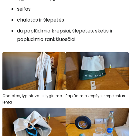
seifas
chalatas ir šlepetės
du paplūdimio krepšiai, šlepetės, skėtis ir
paplūdimio rankšluosčiai
Chalatas, lygintuvas ir lyginimo
Paplūdimio krepšys ir repelentas
lenta