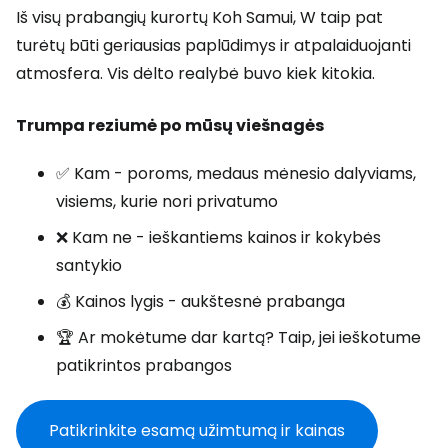
Iš visų prabangių kurortų Koh Samui, W taip pat
turėtų būti geriausias paplūdimys ir atpalaiduojanti
atmosfera. Vis dėlto realybė buvo kiek kitokia.
Trumpa reziumė po mūsų viešnagės
✅ Kam - poroms, medaus mėnesio dalyviams,
visiems, kurie nori privatumo
❌ Kam ne - ieškantiems kainos ir kokybės
santykio
💰 Kainos lygis - aukštesnė prabanga
🏆 Ar mokėtume dar kartą? Taip, jei ieškotume
patikrintos prabangos
Patikrinkite esamą užimtumą ir kainas