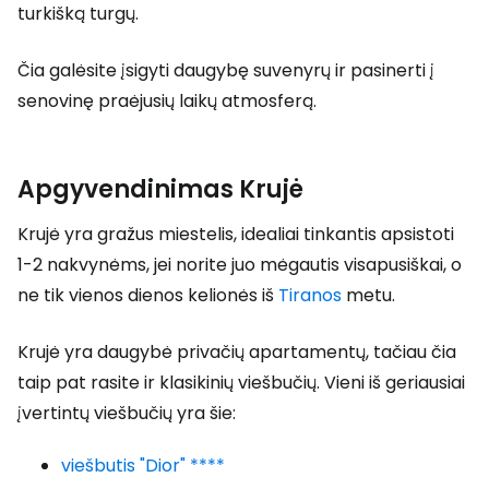
turkišką turgų.
Čia galėsite įsigyti daugybę suvenyrų ir pasinerti į
senovinę praėjusių laikų atmosferą.
Apgyvendinimas Krujė
Krujė yra gražus miestelis, idealiai tinkantis apsistoti
1-2 nakvynėms, jei norite juo mėgautis visapusiškai, o
ne tik vienos dienos kelionės iš
Tiranos
metu.
Krujė yra daugybė privačių apartamentų, tačiau čia
taip pat rasite ir klasikinių viešbučių. Vieni iš geriausiai
įvertintų viešbučių yra šie:
viešbutis "Dior" ****