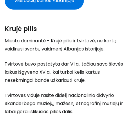
Viešbučių kainos Albanijoje
Krujė pilis
Miesto dominantė - Krujė pilis ir tvirtovė, ne kartą
vaidinusi svarbų vaidmenį Albanijos istorijoje.
Tvirtovė buvo pastatyta dar VI a., tačiau savo šlovės
laikus išgyveno XV a., kai turkai kelis kartus
nesėkmingai bandė užkariauti Krujė.
Tvirtovės viduje rasite didelį nacionalinio didvyrio
Skanderbego muziejų, mažesnį etnografinį muziejų ir
labai gerai išlikusias pilies dalis.