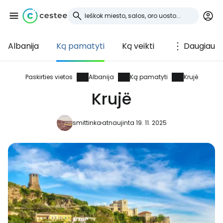
Albanija
Ką pamatyti
Ką veikti
Daugiau
Prisijunkite prie
Cestee
Paskirties vietos
Albanija
Ką pamatyti
Krujë
Krujë
... pasaulinė kelionių bendruomenė
smittinka
atnaujinta 19. 11. 2025
Tęsti su Google
Tęsti su Facebook
Tęsti el. paštu