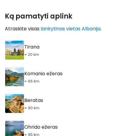
Ką pamatyti aplink
Atraskite visas
lankytinas vietas Albanija
.
Tirana
+ 20 km
Komanio ežeras
+ 66 km
Beratas
+ 90 km
Ohrido ežeras
+ 95 km