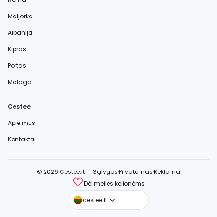
Maljorka
Albanija
Kipras
Portas
Malaga
Cestee
Apie mus
Kontaktai
© 2026 Cestee.lt
Sąlygos
Privatumas
Reklama
Dėl meilės kelionėms
cestee.com
cestee.lt
cestee.sk