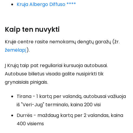
Kruja Albergo Diffuso ****
Kaip ten nuvykti
Krujė centre rasite nemokamų dengtų garažų (žr.
žemėlapį
).
Į Krują taip pat reguliariai kursuoja autobusai.
Autobuse bilietus visada galite nusipirkti tik
grynaisiais pinigais.
Tirana - 1 kartą per valandą, autobusai važiuoja
iš "Veri-Jug" terminalo, kaina 200 visi
Durrës - maždaug kartą per 2 valandas, kaina
400 visiems