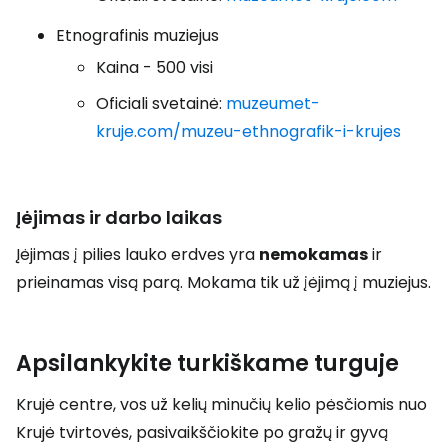
Etnografinis muziejus
Kaina - 500 visi
Oficiali svetainė:
muzeumet-
kruje.com/muzeu-ethnografik-i-krujes
Įėjimas ir darbo laikas
Įėjimas į pilies lauko erdves yra
nemokamas
ir
prieinamas visą parą. Mokama tik už įėjimą į muziejus.
Apsilankykite turkiškame turguje
Krujė centre, vos už kelių minučių kelio pėsčiomis nuo
Krujė tvirtovės, pasivaikščiokite po gražų ir gyvą