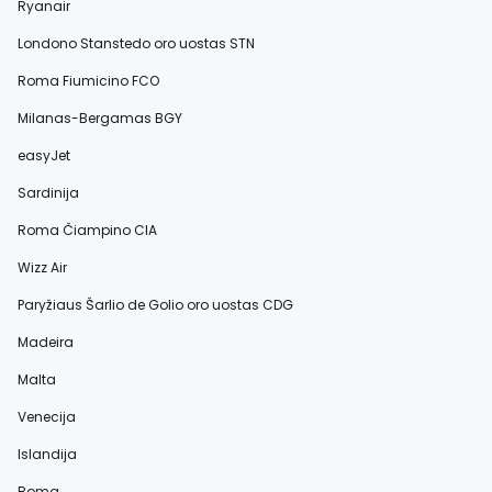
Ryanair
Londono Stanstedo oro uostas STN
Roma Fiumicino FCO
Milanas-Bergamas BGY
easyJet
Sardinija
Roma Čiampino CIA
Wizz Air
Paryžiaus Šarlio de Golio oro uostas CDG
Madeira
Malta
Venecija
Islandija
Roma