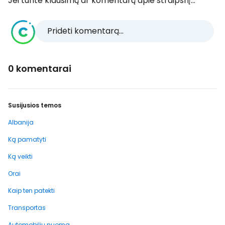
Jei turite klausimų ar komentarų apie straipsnį...
Pridėti komentarą...
0 komentarai
Susijusios temos
Albanija
Ką pamatyti
Ką veikti
Orai
Kaip ten patekti
Transportas
Automobilių nuoma