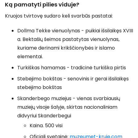
Ką pamatyti pilies viduje?
Kruojos tvirtovę sudaro keli svarbūs pastatai:
Dollma Tekke vienuolynas - puikiai išsilaikęs XVIII
a. Bektašių šeimos pastatytas vienuolynas,
kuriame derinami krikščionybės ir islamo
elementai.
Turkiškas hamamas - tradicinė turkiška pirtis
Stebėjimo bokštas - senovinis ir gerai išsilaikęs
stebėjimo bokštas
Skanderbego muziejus - vienas svarbiausių
muziejų visoje šalyje, skirtas nacionaliniam
didvyriui Skanderbegui
Kaina. 500 visi
Oficiali svetainė:
muzeumet-kruje.com