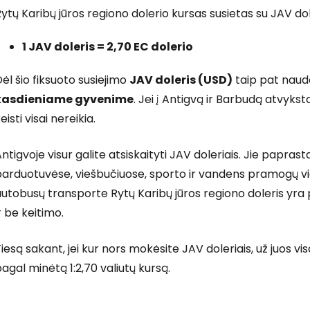
ytų Karibų jūros regiono dolerio kursas susietas su JAV dole
1 JAV doleris = 2,70 EC dolerio
Prisijunkite
ėl šio fiksuoto susiejimo
JAV doleris (USD)
taip pat nau
kasdieniame gyvenime
. Jei į Antigvą ir Barbudą atvykst
... pasaulinė kelionių bendruomenė
eisti visai nereikia.
ntigvoje visur galite atsiskaityti JAV doleriais. Jie papra
arduotuvėse, viešbučiuose, sporto ir vandens pramogų viet
utobusų transporte Rytų Karibų jūros regiono doleris yra pa
T
r be keitimo.
iesą sakant, jei kur nors mokėsite JAV doleriais, už juos vi
agal minėtą 1:2,70 valiutų kursą.