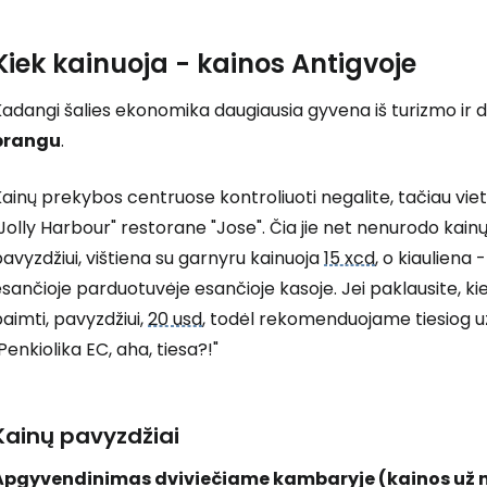
Kiek kainuoja - kainos Antigvoje
adangi šalies ekonomika daugiausia gyvena iš turizmo ir 
brangu
.
ainų prekybos centruose kontroliuoti negalite, tačiau viet
Jolly Harbour" restorane "Jose". Čia jie net nenurodo kainų,
avyzdžiui, vištiena su garnyru kainuoja
15 xcd
, o kiauliena 
sančioje parduotuvėje esančioje kasoje. Jei paklausite, kie
aimti, pavyzdžiui,
20 usd
, todėl rekomenduojame tiesiog už
Penkiolika EC, aha, tiesa?!"
Kainų pavyzdžiai
Apgyvendinimas dviviečiame kambaryje (kainos už n