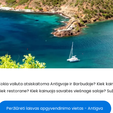
okia valiuta atsiskaitoma Antigvoje ir Barbudoje? Kiek k
iek restorane? Kiek kainuoja savaitės viešnagė saloje? Sužin
Peržiūrėti laisvas apgyvendinimo vietas - Antigva