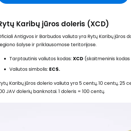
Rytų Karibų jūros doleris (XCD)
ficiali Antigvos ir Barbudos valiuta yra Rytų Karibų jūros d
egiono šalyse ir priklausomose teritorijose.
Tarptautinis valiutos kodas:
XCD
(skaitmeninis kodas 
Valiutos simbolis:
EC$.
ytų Karibų jūros dolerio valiuta yra 5 centų, 10 centų, 25 ce
00 JAV dolerių banknotai. 1 doleris = 100 centų.