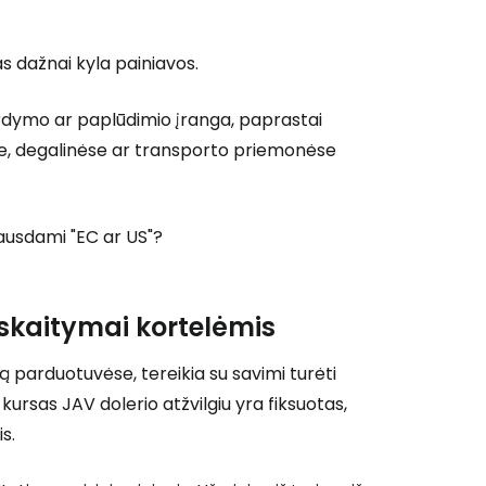
s dažnai kyla painiavos.
nardymo ar paplūdimio įranga, paprastai
e, degalinėse ar transporto priemonėse
klausdami "EC ar US"?
iskaitymai kortelėmis
utą parduotuvėse, tereikia su savimi turėti
kursas JAV dolerio atžvilgiu yra fiksuotas,
s.