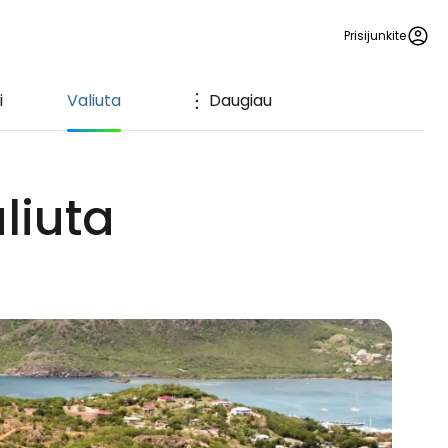
Prisijunkite
i
Valiuta
Daugiau
liuta