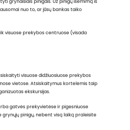
tyti grynaisiais pinigais. Už pinigų išėmimą iš
ausomai nuo to, ar jūsų bankas taiko
eik visuose prekybos centruose (visada
tsiskaityti visuose didžiuosiuose prekybos
nose vietose. Atsiskaitymus kortelėmis taip
ganizuotas ekskursijas.
 arba gatvės prekyvietėse ir pigesniuose
 grynųjų pinigų, nebent visą laiką praleisite