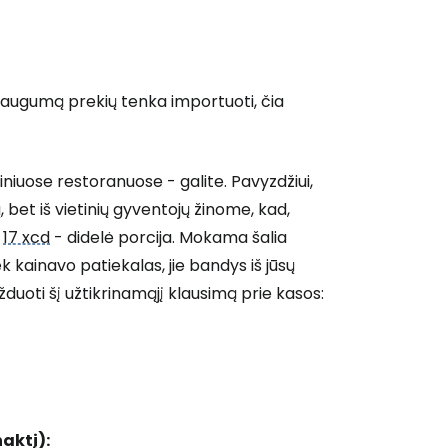
daugumą prekių tenka importuoti, čia
iniuose restoranuose - galite. Pavyzdžiui,
 bet iš vietinių gyventojų žinome, kad,
-
17 xcd
- didelė porcija. Mokama šalia
k kainavo patiekalas, jie bandys iš jūsų
duoti šį užtikrinamąjį klausimą prie kasos:
aktį):