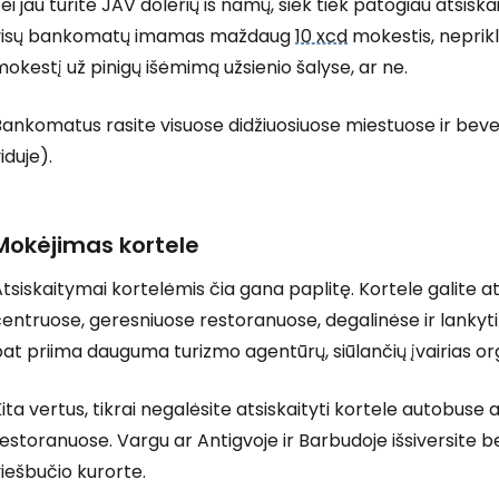
ei jau turite JAV dolerių iš namų, šiek tiek patogiau atsiskai
visų bankomatų imamas maždaug
10 xcd
mokestis, neprikl
okestį už pinigų išėmimą užsienio šalyse, ar ne.
Bankomatus rasite visuose didžiuosiuose miestuose ir bev
iduje).
Mokėjimas kortele
tsiskaitymai kortelėmis čia gana paplitę. Kortele galite a
entruose, geresniuose restoranuose, degalinėse ir lankyti
at priima dauguma turizmo agentūrų, siūlančių įvairias or
ita vertus, tikrai negalėsite atsiskaityti kortele autobuse
estoranuose. Vargu ar Antigvoje ir Barbudoje išsiversite be
iešbučio kurorte.