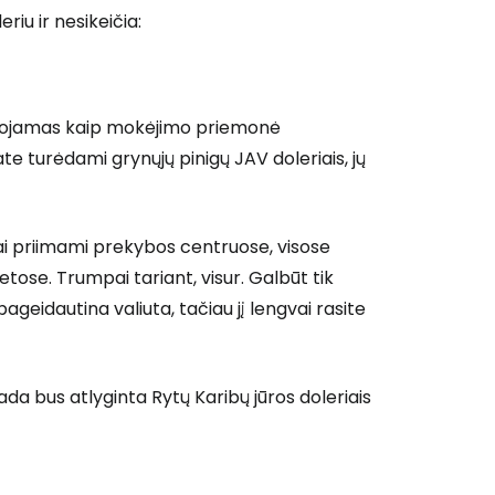
riu ir nesikeičia:
 prie Cestee
dojamas kaip mokėjimo priemonė
ate turėdami grynųjų pinigų JAV doleriais, jų
Tęsti su Google
stai priimami prekybos centruose, visose
ose. Trumpai tariant, visur. Galbūt tik
geidautina valiuta, tačiau jį lengvai rasite
ęsti su Facebook
sada bus atlyginta Rytų Karibų jūros doleriais
Tęsti el. paštu