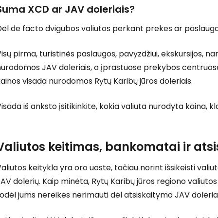
Suma XCD ar JAV doleriais?
ėl de facto dvigubos valiutos perkant prekes ar paslauga
isų pirma, turistinės paslaugos, pavyzdžiui, ekskursijos, 
nurodomos JAV doleriais, o įprastuose prekybos centruos
ainos visada nurodomos Rytų Karibų jūros doleriais.
isada iš anksto įsitikinkite, kokia valiuta nurodyta kaina, 
Valiutos keitimas, bankomatai ir ats
aliutos keitykla yra oro uoste, tačiau norint išsikeisti vali
AV dolerių. Kaip minėta, Rytų Karibų jūros regiono valiutos 
odėl jums nereikės nerimauti dėl atsiskaitymo JAV doleriai