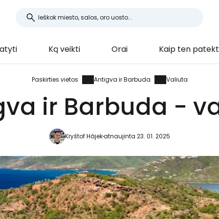
tyti
Ką veikti
Orai
Kaip ten patekt
Paskirties vietos
Antigva ir Barbuda
Valiuta
gva ir Barbuda - va
Kryštof Hájek
atnaujinta 23. 01. 2025