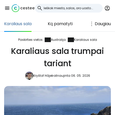
Karaliaus sala
Ką pamatyti
Daugiau
Prisijunkite prie
Cestee
Paskirties vietos
Australija
Karaliaus sala
Karaliaus sala trumpai
... pasaulinė kelionių bendruomenė
tariant
Tęsti su Google
Kryštof Hájek
atnaujinta 06. 05. 2026
Tęsti su Facebook
Tęsti el. paštu