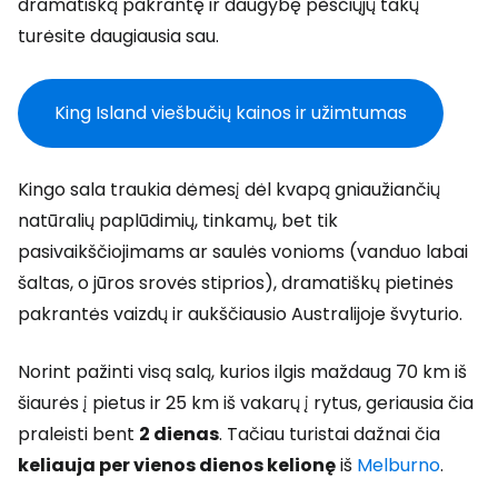
dramatišką pakrantę ir daugybę pėsčiųjų takų
turėsite daugiausia sau.
King Island viešbučių kainos ir užimtumas
Kingo sala traukia dėmesį dėl kvapą gniaužiančių
natūralių paplūdimių, tinkamų, bet tik
pasivaikščiojimams ar saulės vonioms (vanduo labai
šaltas, o jūros srovės stiprios), dramatiškų pietinės
pakrantės vaizdų ir aukščiausio Australijoje švyturio.
Norint pažinti visą salą, kurios ilgis maždaug 70 km iš
šiaurės į pietus ir 25 km iš vakarų į rytus, geriausia čia
praleisti bent
2 dienas
. Tačiau turistai dažnai čia
keliauja per vienos dienos kelionę
iš
Melburno
.