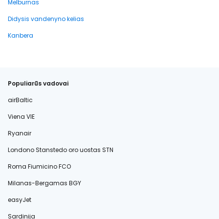
Melburnas
Didysis vandenyno kelias
Kanbera
Populiarūs vadovai
airBaltic
Viena VIE
Ryanair
Londono Stanstedo oro uostas STN
Roma Fiumicino FCO
Milanas-Bergamas BGY
easyJet
Sardinija