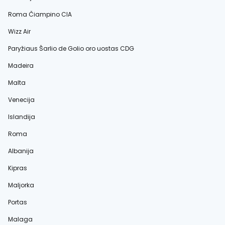
Roma Čiampino CIA
Wizz Air
Paryžiaus Šarlio de Golio oro uostas CDG
Madeira
Malta
Venecija
Islandija
Roma
Albanija
Kipras
Maljorka
Portas
Malaga