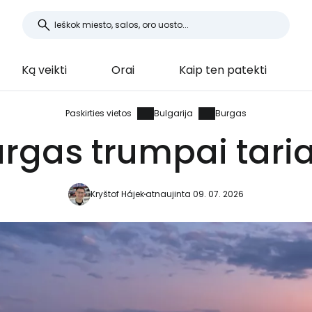
Ką veikti
Orai
Kaip ten patekti
Paskirties vietos
Bulgarija
Burgas
rgas trumpai tari
Kryštof Hájek
atnaujinta 09. 07. 2026