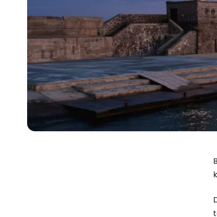
B
k
D
t