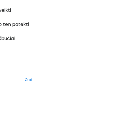
veikti
p ten patekti
šbučiai
Orai