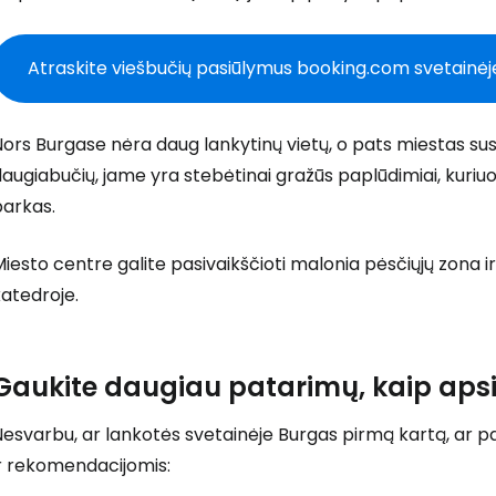
T
Atraskite viešbučių pasiūlymus booking.com svetainėj
ors Burgase nėra daug lankytinų vietų, o pats miestas su
augiabučių, jame yra stebėtinai gražūs paplūdimiai, kuriuo
parkas.
iesto centre galite pasivaikščioti malonia pėsčiųjų zona ir
atedroje.
Gaukite daugiau patarimų, kaip apsi
esvarbu, ar lankotės svetainėje Burgas pirmą kartą, ar pa
ir rekomendacijomis: