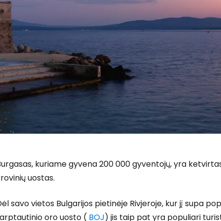
Prisijunkite
urgasas, kuriame gyvena 200 000 gyventojų, yra ketvirtas 
... pasaulinė kelionių bendruomenė
rovinių uostas.
ėl savo vietos Bulgarijos pietinėje Rivjeroje, kur jį supa pop
arptautinio oro uosto (
BOJ
) jis taip pat yra populiari tur