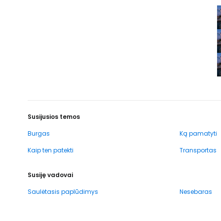
Susijusios temos
Burgas
Ką pamatyti
Kaip ten patekti
Transportas
Susiję vadovai
Saulėtasis paplūdimys
Nesebaras