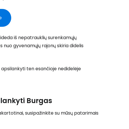
ęsti su Facebook
e
sideda iš nepatrauklių surenkamųjų
Tęsti el. paštu
s nuo gyvenamųjų rajonų skiria didelis
 apsilankyti ten esančioje nedidelėje
lankyti Burgas
kartotinai, susipažinkite su mūsų patarimais