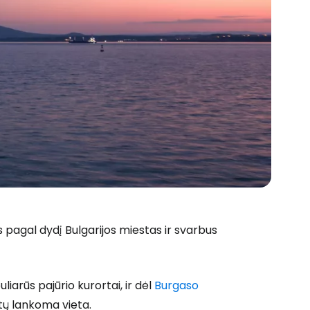
 prie Cestee
pagal dydį Bulgarijos miestas ir svarbus
uliarūs pajūrio kurortai, ir dėl
Burgaso
Tęsti su Google
istų lankoma vieta.