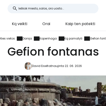
Ką veikti
Orai
Kaip ten patekti
rties vietos
Danija
Kopenhaga
Ką pamatyti
Gefion fon
Gefion fontanas
David Eiselt
atnaujinta 22. 06. 2026