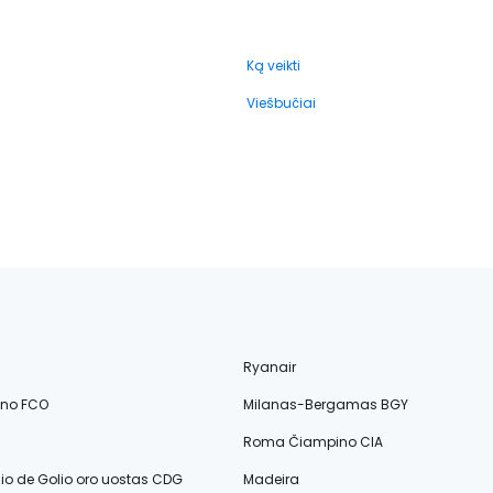
Ką veikti
Viešbučiai
Ryanair
ino FCO
Milanas-Bergamas BGY
Roma Čiampino CIA
lio de Golio oro uostas CDG
Madeira