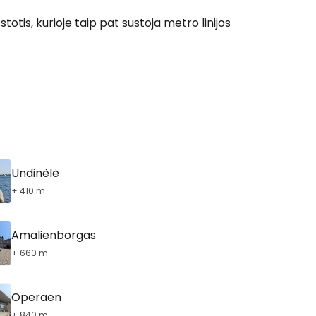
stotis, kurioje taip pat sustoja metro linijos
Undinėlė
+ 410 m
Amalienborgas
+ 660 m
Operaen
+ 840 m