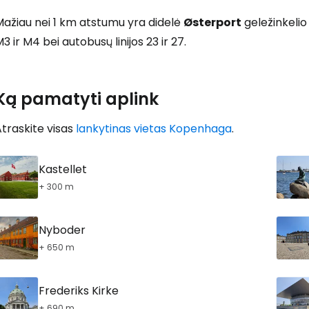
Mažiau nei 1 km atstumu yra didelė
Østerport
geležinkelio 
3 ir M4 bei autobusų linijos 23 ir 27.
Ką pamatyti aplink
traskite visas
lankytinas vietas Kopenhaga
.
Kastellet
+ 300 m
Nyboder
+ 650 m
Frederiks Kirke
+ 690 m