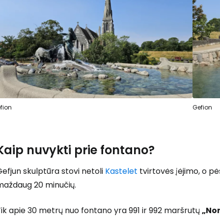
... pasaulinė kelionių bendruomenė
T
fion
Gefion
Kaip nuvykti prie fontano?
efjun skulptūra stovi netoli
Kastelet
tvirtovės įėjimo, o pė
maždaug 20 minučių.
ik apie 30 metrų nuo fontano yra 991 ir 992 maršrutų
„No