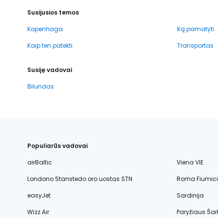
Susijusios temos
Kopenhaga
Ką pamatyti
Kaip ten patekti
Transportas
Susiję vadovai
Bilundas
Populiarūs vadovai
airBaltic
Viena VIE
Londono Stanstedo oro uostas STN
Roma Fiumic
easyJet
Sardinija
Wizz Air
Paryžiaus Šar