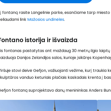
į fontaną rasite Langelinie parke, esančiame tarp miesto ce
eliaudami link
Mažosios undinėlės
.
Fontano istorija ir išvaizda
is fontanas pastatytas ant maždaug 30 metrų ilgio laiptų 
aizduoja Danijos Zelandijos salos, kurioje įsikūręs Kopenh
iršuje stovi deivė Gefjon, važiuojanti vežime, kurį traukia k
kulptūros vanduo keturiais plačiais kaskadais krenta į base
Gefjon fontaną suprojektavo danų menininkas Anders Bund
Prisijunkite