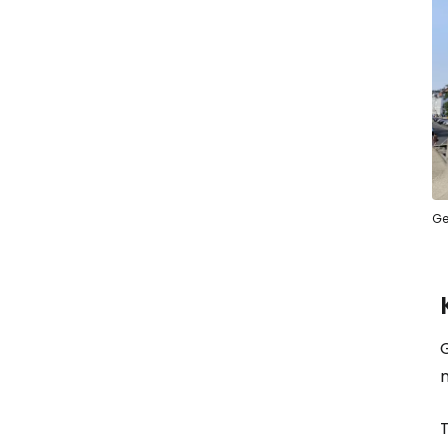
Ge
G
T