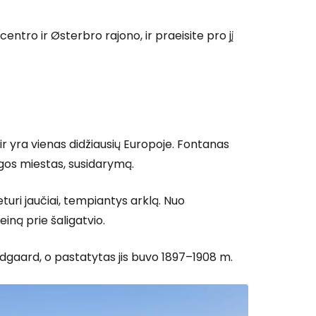
ntro ir Østerbro rajono, ir praeisite pro jį
ir yra vienas didžiausių Europoje. Fontanas
agos miestas, susidarymą.
eturi jaučiai, tempiantys arklą. Nuo
iną prie šaligatvio.
gaard, o pastatytas jis buvo 1897–1908 m.
 prie Cestee