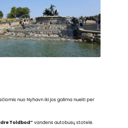
Tęsti su Google
ęsti su Facebook
Tęsti el. paštu
sčiomis nuo Nyhavn iki jos galima nueiti per
rdre Toldbod“
vandens autobusų stotelė.