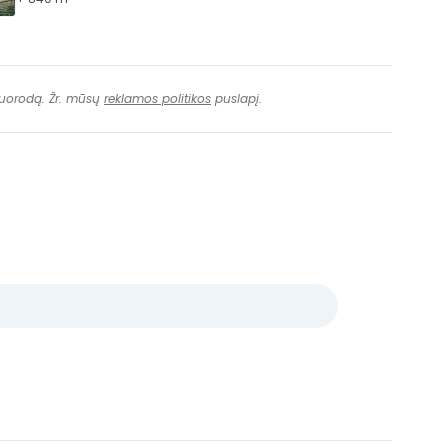
 nuorodą. Žr. mūsų
reklamos politikos
puslapį.