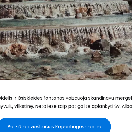
idelis ir išsiskleidęs fontanas vaizduoja skandinavų mergel
yvulių vilkstinę. Netoliese taip pat galite aplankyti Šv. Al
Peržiūrėti viešbučius Kopenhagos centre