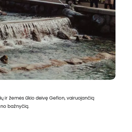
ių ir žemės ūkio deivę Gefion, vairuojančią
bano bažnyčią.