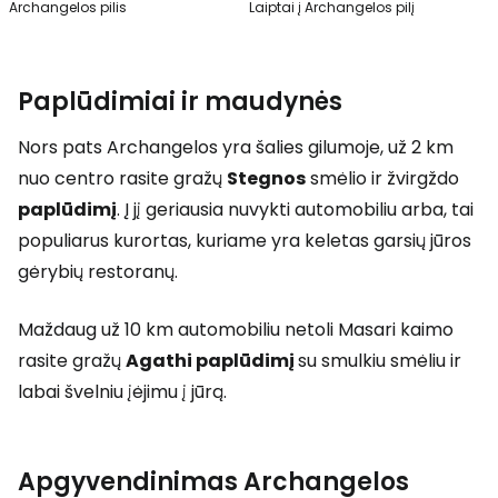
Archangelos pilis
Laiptai į Archangelos pilį
Paplūdimiai ir maudynės
Nors pats Archangelos yra šalies gilumoje, už 2 km
nuo centro rasite gražų
Stegnos
smėlio ir žvirgždo
paplūdimį
. Į jį geriausia nuvykti automobiliu arba, tai
populiarus kurortas, kuriame yra keletas garsių jūros
gėrybių restoranų.
Maždaug už 10 km automobiliu netoli Masari kaimo
rasite gražų
Agathi paplūdimį
su smulkiu smėliu ir
labai švelniu įėjimu į jūrą.
Apgyvendinimas Archangelos