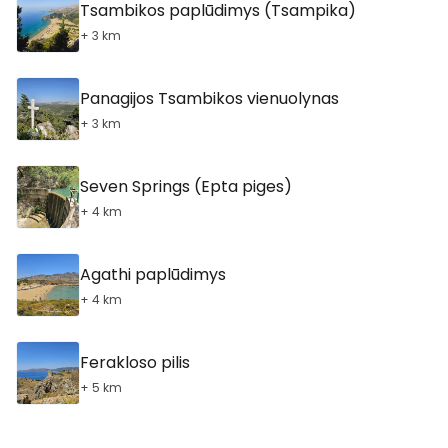
Tsambikos paplūdimys (Tsampika)
+ 3 km
Panagijos Tsambikos vienuolynas
+ 3 km
Seven Springs (Epta piges)
+ 4 km
Agathi paplūdimys
+ 4 km
Ferakloso pilis
+ 5 km