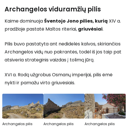
Archangelos viduramžių pilis
Kaime dominuoja
Šventojo Jono pilies, kurią
XIV a.
pradžioje pastatė Maltos riteriai,
griuvėsiai
.
Pilis buvo pastatyta ant nedidelės kalvos, skiriančios
Archangelos vidų nuo pakrantės, todėl iš jos taip pat
atsiveria strateginis vaizdas į tolimą jūrą.
XVI a. Rodą užgrobus Osmanų imperijai, pilis ėmė
nykti ir pamažu virto griuvėsiais.
Archangelos pilis
Archangelos pilis
Archangelos pilis