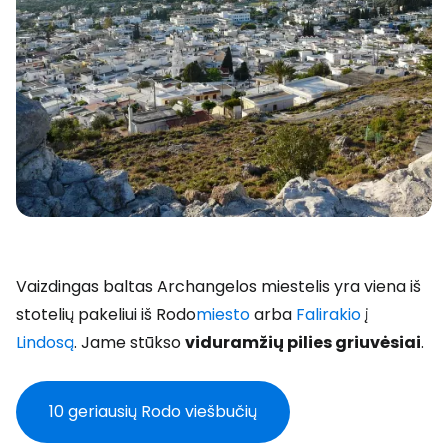
Vaizdingas baltas Archangelos miestelis yra viena iš
stotelių pakeliui iš Rodo
miesto
arba
Falirakio
į
Lindosą
. Jame stūkso
viduramžių pilies griuvėsiai
.
10 geriausių Rodo viešbučių