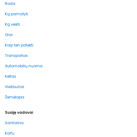
Roda
Ką pamatyti
Ką veikti
Orai
Kaip ten patekti
Transportas
Automobilių nuoma
Keltas
Viešbučiai
Žemėlapis
Susiję vadovai
Santorinis
Korfu