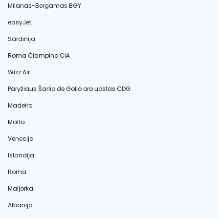
Milanas-Bergamas BGY
easyJet
Sardinija
Roma Čiampino CIA
Wizz Air
Paryžiaus Šarlio de Golio oro uostas CDG
Madeira
Malta
Venecija
Islandija
Roma
Maljorka
Albanija