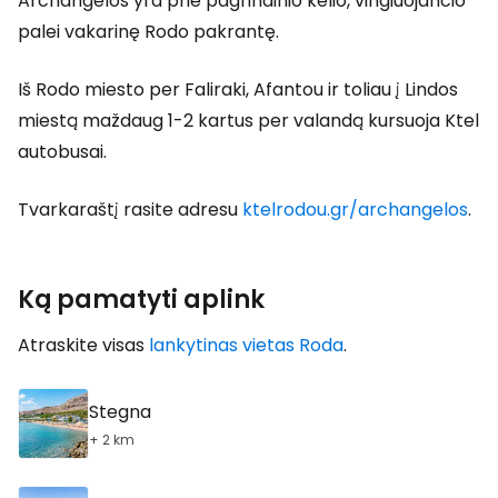
Archangelos yra prie pagrindinio kelio, vingiuojančio
palei vakarinę Rodo pakrantę.
Iš Rodo miesto per Faliraki, Afantou ir toliau į Lindos
miestą maždaug 1-2 kartus per valandą kursuoja Ktel
autobusai.
Tvarkaraštį rasite adresu
ktelrodou.gr/archangelos
.
Ką pamatyti aplink
Atraskite visas
lankytinas vietas Roda
.
Stegna
+ 2 km