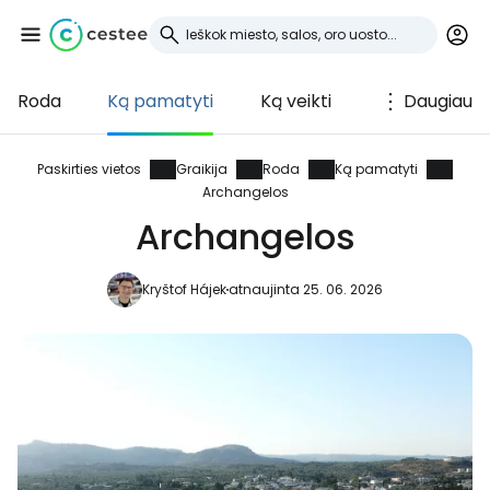
Roda
Ką pamatyti
Ką veikti
Daugiau
Prisijunkite prie
Cestee
Paskirties vietos
Graikija
Roda
Ką pamatyti
Archangelos
... pasaulinė kelionių bendruomenė
Archangelos
Kryštof Hájek
atnaujinta 25. 06. 2026
Tęsti su Google
Tęsti su Facebook
Tęsti el. paštu