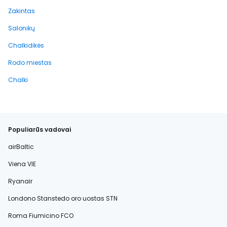
Zakintas
Salonikų
Chalkidikės
Rodo miestas
Chalki
Populiarūs vadovai
airBaltic
Viena VIE
Ryanair
Londono Stanstedo oro uostas STN
Roma Fiumicino FCO