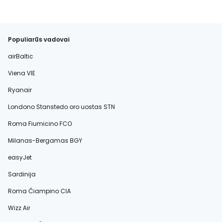
Populiarūs vadovai
airBaltic
Viena VIE
Ryanair
Londono Stanstedo oro uostas STN
Roma Fiumicino FCO
Milanas-Bergamas BGY
easyJet
Sardinija
Roma Čiampino CIA
Wizz Air