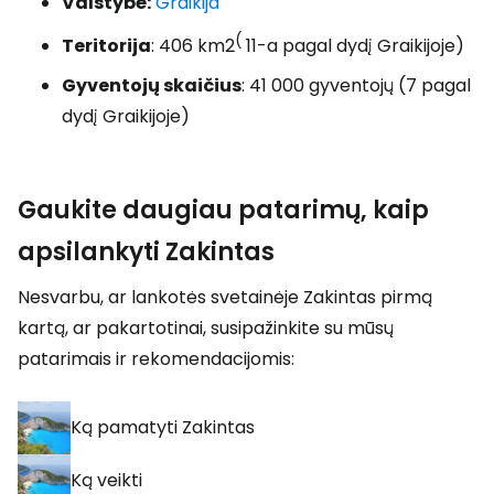
Valstybė:
Graikija
(
Teritorija
: 406 km2
11-a pagal dydį Graikijoje)
Gyventojų skaičius
: 41 000 gyventojų (7 pagal
dydį Graikijoje)
Gaukite daugiau patarimų, kaip
apsilankyti Zakintas
Nesvarbu, ar lankotės svetainėje Zakintas pirmą
kartą, ar pakartotinai, susipažinkite su mūsų
patarimais ir rekomendacijomis:
Ką pamatyti Zakintas
Ką veikti