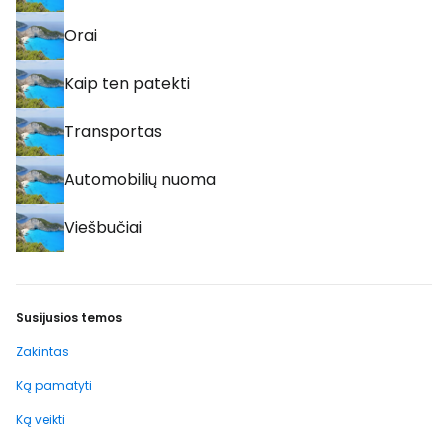
Orai
Kaip ten patekti
Transportas
Automobilių nuoma
Viešbučiai
Susijusios temos
Zakintas
Ką pamatyti
Ką veikti