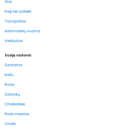
Orai
Kaip ten patekti
Transportas
Automobilių nuoma
Viešbučiai
Susiję vadovai
Santorinis
Korfu
Roda
Salonikų
Chalkidikės
Rodo miestas
Chalki