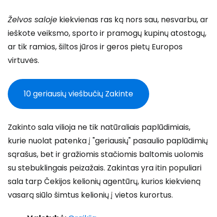
Želvos saloje
kiekvienas ras ką nors sau, nesvarbu, ar
ieškote veiksmo, sporto ir pramogų kupinų atostogų,
ar tik ramios, šiltos jūros ir geros pietų Europos
virtuvės.
10 geriausių viešbučių Zakinte
Zakinto sala vilioja ne tik natūraliais paplūdimiais,
kurie nuolat patenka į "geriausių" pasaulio paplūdimių
sąrašus, bet ir gražiomis stačiomis baltomis uolomis
su stebuklingais peizažais. Zakintas yra itin populiari
sala tarp Čekijos kelionių agentūrų, kurios kiekvieną
vasarą siūlo šimtus kelionių į vietos kurortus.