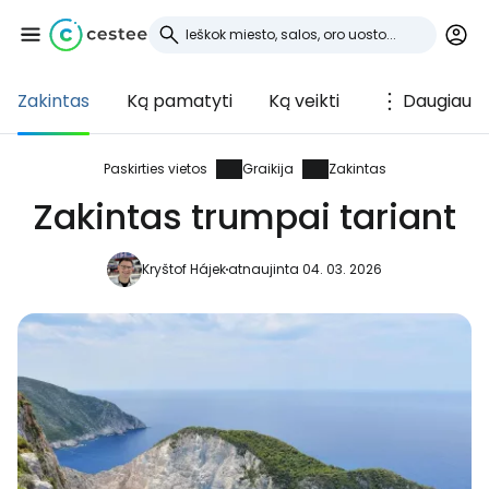
Zakintas
Ką pamatyti
Ką veikti
Daugiau
Prisijunkite prie
Cestee
Paskirties vietos
Graikija
Zakintas
Zakintas trumpai tariant
... pasaulinė kelionių bendruomenė
Kryštof Hájek
atnaujinta 04. 03. 2026
Tęsti su Google
Tęsti su Facebook
Tęsti el. paštu