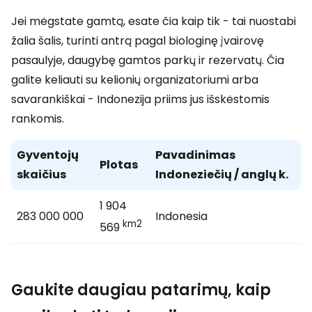
Jei mėgstate gamtą, esate čia kaip tik - tai nuostabi
žalia šalis, turinti antrą pagal biologinę įvairovę
pasaulyje, daugybę gamtos parkų ir rezervatų. Čia
galite keliauti su kelionių organizatoriumi arba
savarankiškai - Indonezija priims jus išskėstomis
rankomis.
Gyventojų
Pavadinimas
Plotas
skaičius
Indoneziečių / anglų k.
1 904
283 000 000
Indonesia
km2
569
Gaukite daugiau patarimų, kaip