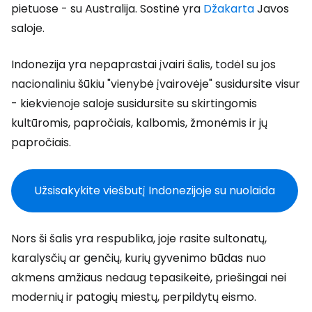
pietuose - su Australija. Sostinė yra
Džakarta
Javos
saloje.
Indonezija yra nepaprastai įvairi šalis, todėl su jos
nacionaliniu šūkiu "vienybė įvairovėje" susidursite visur
- kiekvienoje saloje susidursite su skirtingomis
kultūromis, papročiais, kalbomis, žmonėmis ir jų
papročiais.
Užsisakykite viešbutį Indonezijoje su nuolaida
Nors ši šalis yra respublika, joje rasite sultonatų,
karalysčių ar genčių, kurių gyvenimo būdas nuo
akmens amžiaus nedaug tepasikeitė, priešingai nei
modernių ir patogių miestų, perpildytų eismo.