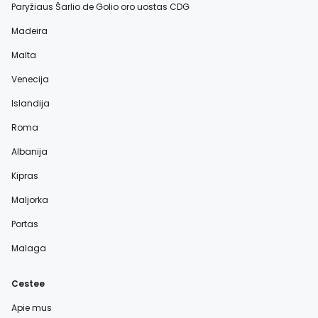
Paryžiaus Šarlio de Golio oro uostas CDG
Madeira
Malta
Venecija
Islandija
Roma
Albanija
Kipras
Maljorka
Portas
Malaga
Cestee
Apie mus