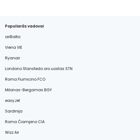
Populiarūs vadovai
airBaltic
Viena VIE
Ryanair
Londono Stanstedo oro uostas STN
Roma Fiumicino FCO
Milanas-Bergamas BGY
easyJet
Sardinija
Roma Čiampino CIA
Wizz Air