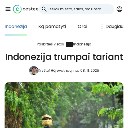
Indonezija
Ką pamatyti
Orai
Daugiau
Prisijunkite prie
Cestee
Paskirties vietos
Indonezija
Indonezija trumpai tariant
... pasaulinė kelionių bendruomenė
Kryštof Hájek
atnaujinta 08. 11. 2025
Tęsti su Google
Tęsti su Facebook
Tęsti el. paštu