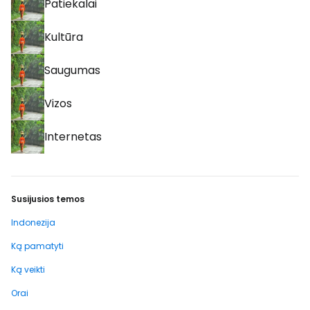
Patiekalai
Kultūra
Saugumas
Vizos
Internetas
Susijusios temos
Indonezija
Ką pamatyti
Ką veikti
Orai