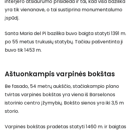
interjero atšiaurumo prisideda ir tai, kad visa bazilika
yra tik vienanavė, o tai sustiprina monumentalumo
įspūdį.
Santa Maria del Pi bazilika buvo baigta statyti 1391 m.
po 55 metus trukusių statybų. Tačiau pašventinta ji
buvo tik 1453 m.
Aštuonkampis varpinės bokštas
Be fasado, 54 metrų aukščio, stačiakampio plano
tvirtas varpinės bokštas yra viena iš Barselonos
istorinio centro įžymybių. Bokšto sienos yra iki 3,5 m
storio.
Varpinės bokštas pradėtas statyti 1460 m. ir baigtas