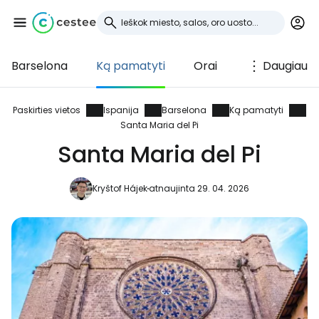
Barselona
Ką pamatyti
Orai
Daugiau
Prisijunkite prie
Cestee
Paskirties vietos
Ispanija
Barselona
Ką pamatyti
Santa Maria del Pi
... pasaulinė kelionių bendruomenė
Santa Maria del Pi
Kryštof Hájek
atnaujinta 29. 04. 2026
Tęsti su Google
Tęsti su Facebook
Tęsti el. paštu