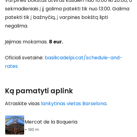
Varpinės bokštas atviras kasdien nuo 10:00 iki 20:00, o
sekmadieniais į jį galima patekti tik nuo 13:00. Galima
patekti tik į bažnyčią, į varpinės bokštą lipti
negalima.
Įėjimas mokamas.
8 eur.
Oficiali svetainė:
basilicadelpi.cat/schedule-and-
rates
Ką pamatyti aplink
Atraskite visas
lankytinas vietas Barselona
.
Mercat de la Boqueria
+ 190 m