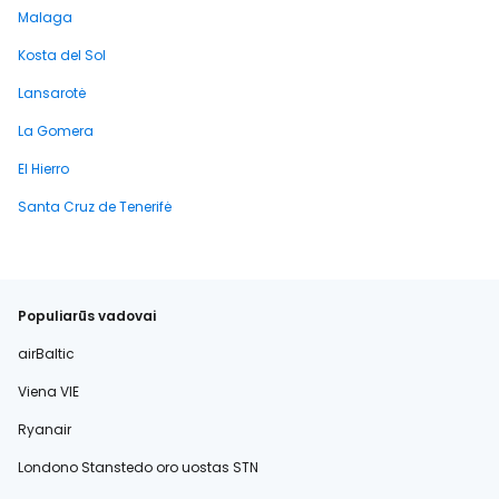
Malaga
Kosta del Sol
Lansarotė
La Gomera
El Hierro
Santa Cruz de Tenerifė
Populiarūs vadovai
airBaltic
Viena VIE
Ryanair
Londono Stanstedo oro uostas STN