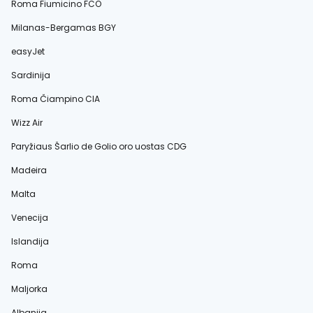
Roma Fiumicino FCO
Milanas-Bergamas BGY
easyJet
Sardinija
Roma Čiampino CIA
Wizz Air
Paryžiaus Šarlio de Golio oro uostas CDG
Madeira
Malta
Venecija
Islandija
Roma
Maljorka
Albanija