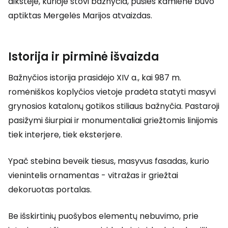
aikštėje, kurioje stovi bažnyčia, pušies kamiene buvo
aptiktas Mergelės Marijos atvaizdas.
Istorija ir pirminė išvaizda
Bažnyčios istorija prasidėjo XIV a., kai 987 m.
romėniškos koplyčios vietoje pradėta statyti masyvi
grynosios katalonų gotikos stiliaus bažnyčia. Pastaroji
pasižymi šiurpiai ir monumentaliai griežtomis linijomis
tiek interjere, tiek eksterjere.
Ypač stebina beveik tiesus, masyvus fasadas, kurio
vienintelis ornamentas - vitražas ir griežtai
dekoruotas portalas.
Be išskirtinių puošybos elementų nebuvimo, prie