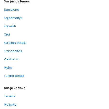
Susijusios temos
Barselona
Ką pamatyti
Ką veikti
Orai
Kaip ten patekti
Transportas
Viešbučiai
Metro
Turisto kortelė
Susiję vadovai
Tenerifė
Maljorka