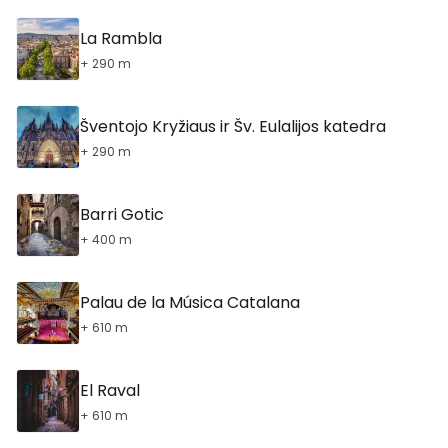
La Rambla
+ 290 m
Šventojo Kryžiaus ir Šv. Eulalijos katedra
+ 290 m
Barri Gotic
+ 400 m
Palau de la Música Catalana
+ 610 m
El Raval
+ 610 m