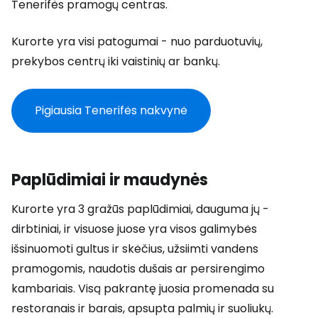
Tenerifės pramogų centras.
Kurorte yra visi patogumai - nuo parduotuvių,
prekybos centrų iki vaistinių ar bankų.
Pigiausia Tenerifės nakvynė
Paplūdimiai ir maudynės
Kurorte yra 3 gražūs paplūdimiai, dauguma jų -
dirbtiniai, ir visuose juose yra visos galimybės
išsinuomoti gultus ir skėčius, užsiimti vandens
pramogomis, naudotis dušais ar persirengimo
kambariais. Visą pakrantę juosia promenada su
restoranais ir barais, apsupta palmių ir suoliukų.