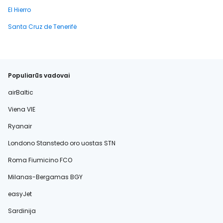
El Hierro
Santa Cruz de Tenerifė
Populiarūs vadovai
airBaltic
Viena VIE
Ryanair
Londono Stanstedo oro uostas STN
Roma Fiumicino FCO
Milanas-Bergamas BGY
easyJet
Sardinija