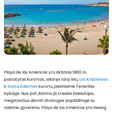
Playa de las Américas yra dirbtinis 1960 m.
pastatytas kurortas, įsikūręs tarp kitų
Los Kristianoso
ir
Kosta Adechės
kurortų pietiniame Tenerifės
kyšulyje. Nuo pat įkūrimo jis traukia keliautojus,
mėgstančius derinti atostogas paplūdimyje su
naktiniu gyvenimu. Playa de las Américas yra tiesiog