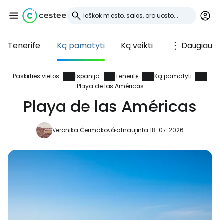
Tenerifė
Ką pamatyti
Ką veikti
Daugiau
Prisijunkite prie
Cestee
Paskirties vietos
Ispanija
Tenerifė
Ką pamatyti
Playa de las Américas
... pasaulinė kelionių bendruomenė
Playa de las Américas
Veronika Čermáková
atnaujinta 18. 07. 2026
Tęsti su Google
Tęsti su Facebook
Tęsti el. paštu