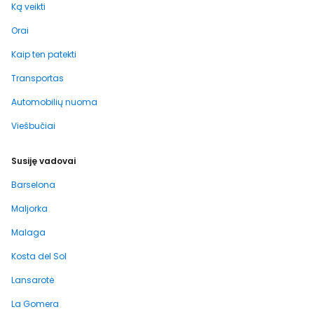
Ką veikti
Orai
Kaip ten patekti
Transportas
Automobilių nuoma
Viešbučiai
Susiję vadovai
Barselona
Maljorka
Malaga
Kosta del Sol
Lansarotė
La Gomera