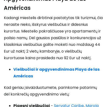
Américas
Kadangi miestelis dirbtinai pastatytas tik turizmui, čia
nerasite nieko, išskyrus viešbučius ir didesnius
kurortus. Miestelio pakraščiuose yra apartamentų ir
poilsio namų. Dėl gausios pasiūlos ir konkurencijos už
klasikinius viešbučius galite mokėti nuo maždaug 44
Eur už naktį 2 vietų kambaryje, o viešbučių
kurortuose kaina prasideda nuo 92 Eur už naktį.
Viešbučiai ir apgyvendinimas Playa de las
Américas
Kad geriau įsivaizduotumėte, parinkome patarimų
dėl konkrečių apgyvendinimo vietų:
Pigesni viešbučiai
-
Servatur Caribe
,
Marola