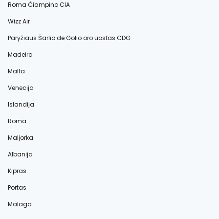
Roma Čiampino CIA
Wizz Air
Paryžiaus Šarlio de Golio oro uostas CDG
Madeira
Malta
Venecija
Islandija
Roma
Maljorka
Albanija
Kipras
Portas
Malaga