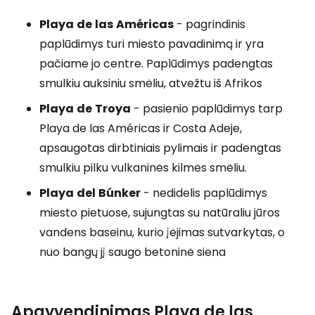
Playa
de
las
Américas
- pagrindinis
paplūdimys turi miesto pavadinimą ir yra
pačiame jo centre. Paplūdimys padengtas
smulkiu auksiniu smėliu, atvežtu iš Afrikos
Playa
de
Troya
- pasienio paplūdimys tarp
Playa de las Américas ir Costa Adeje,
apsaugotas dirbtiniais pylimais ir padengtas
smulkiu pilku vulkaninės kilmės smėliu.
Playa
del
Búnker
- nedidelis paplūdimys
miesto pietuose, sujungtas su natūraliu jūros
vandens baseinu, kurio įėjimas sutvarkytas, o
nuo bangų jį saugo betoninė siena
Apgyvendinimas Playa de las