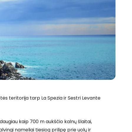
ės teritorija tarp La Spezia ir Sestri Levante
 prie Cestee
daugiau kaip 700 m aukščio kalnų šlaitai,
alvingi nameliai tiesiog prilipę prie uolų ir