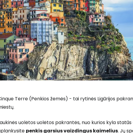
inque Terre (Penkios žemės) - tai rytinės Ligūrijos pakrant
iestų.
Prisijunkite
aukinės uolėtos uolėtos pakrantės, nuo kurios kyla statūs 
aplankysite
penkis garsius vaizdingus kaimelius
. Jų sp
... pasaulinė kelionių bendruomenė