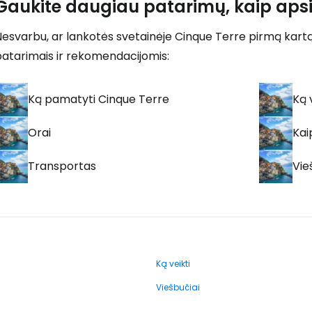
Gaukite daugiau patarimų, kaip apsi
esvarbu, ar lankotės svetainėje Cinque Terre pirmą kartą,
patarimais ir rekomendacijomis:
Ką pamatyti Cinque Terre
Ką 
Orai
Kai
Transportas
Vie
Ką veikti
Viešbučiai