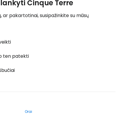
lankyti Cinque Terre
 ar pakartotinai, susipažinkite su mūsų
veikti
p ten patekti
šbučiai
Orai