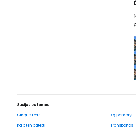
N
Susijusios temos
Cinque Terre
Ką pamatyti
Kaip ten patekti
Transportas