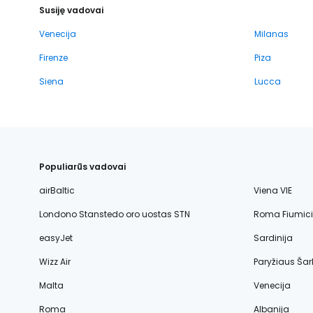
Susiję vadovai
Venecija
Milanas
Firenze
Piza
Siena
Lucca
Populiarūs vadovai
airBaltic
Viena VIE
Londono Stanstedo oro uostas STN
Roma Fiumic
easyJet
Sardinija
Wizz Air
Paryžiaus Šar
Malta
Venecija
Roma
Albanija