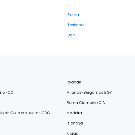
Roma
Toskana
Bari
Ryanair
ino FCO
Milanas-Bergamas BGY
Roma Čiampino CIA
lio de Golio oro uostas CDG
Madeira
Islandija
Kipras