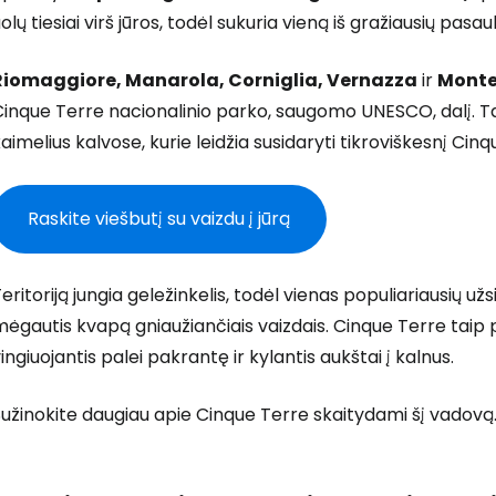
olų tiesiai virš jūros, todėl sukuria vieną iš gražiausių pasau
Riomaggiore, Manarola, Corniglia, Vernazza
ir
Monte
inque Terre nacionalinio parko, saugomo UNESCO, dalį. Ta
aimelius kalvose, kurie leidžia susidaryti tikroviškesnį Ci
T
Raskite viešbutį su vaizdu į jūrą
eritoriją jungia geležinkelis, todėl vienas populiariausių už
ėgautis kvapą gniaužiančiais vaizdais. Cinque Terre taip p
ingiuojantis palei pakrantę ir kylantis aukštai į kalnus.
užinokite daugiau apie Cinque Terre skaitydami šį vadovą