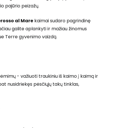
lio pajūrio peizažų.
Tęsti su Google
rosso al Mare
kaimai sudaro pagrindinę
čiau galite aplankyti ir mažiau žinomus
nque Terre gyvenimo vaizdą.
ęsti su Facebook
Tęsti el. paštu
siėmimų - važiuoti traukiniu iš kaimo į kaimą ir
at nusidriekęs pėsčiųjų takų tinklas,
.