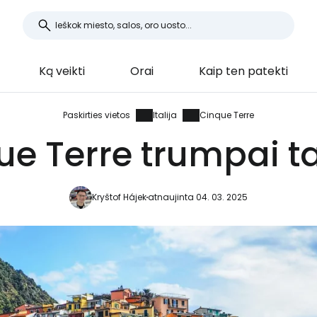
Ką veikti
Orai
Kaip ten patekti
Paskirties vietos
Italija
Cinque Terre
ue Terre trumpai ta
Kryštof Hájek
atnaujinta 04. 03. 2025