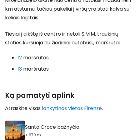
Mikelandželo aikštė nuo centro nutolusi mažiau nei 1
km atstumu, tačiau pakeliui į viršų yra stati kalva su
keliais laiptais.
Tiesiai į aikštę iš centro ir netoli S.M.M. traukinių
stoties kursuoja du žiediniai autobusų maršrutai:
12
maršrutas
13
maršrutas
Ką pamatyti aplink
Atraskite visas
lankytinas vietas Firenze
.
Santa Croce bažnyčia
+ 670 m