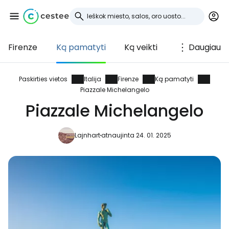
Firenze
Ką pamatyti
Ką veikti
Daugiau
Prisijunkite prie
Cestee
Paskirties vietos
Italija
Firenze
Ką pamatyti
Piazzale Michelangelo
... pasaulinė kelionių bendruomenė
Piazzale Michelangelo
Lajnhart
atnaujinta 24. 01. 2025
Tęsti su Google
Tęsti su Facebook
Tęsti el. paštu