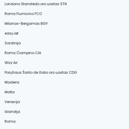
Londono Stanstedo oro uostas STN
Roma Fiumicino FCO
Milanas-Bergamas BGY
easyJet
Sardinija
Roma Čiampino CIA
Wizz Air
Paryžiaus Šarlio de Golio oro uostas CDG
Madeira
Malta
Venecija
Islandija
Roma