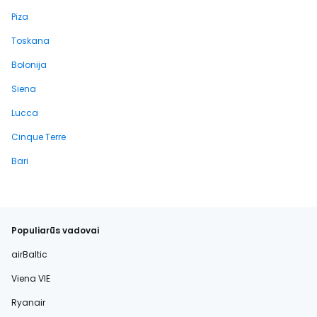
Piza
Toskana
Bolonija
Siena
Lucca
Cinque Terre
Bari
Populiarūs vadovai
airBaltic
Viena VIE
Ryanair