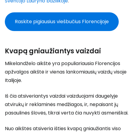
Šventojo Lauryno bazilikoje
.
Raskite pigiausius viešbučius Florencijoje
Kvapą gniaužiantys vaizdai
Mikelandželo aikštė yra populiariausia Florencijos
apžvalgos aikštė ir vienas lankomiausių vaizdų visoje
Italijoje.
Iš čia atsiveriantys vaizdai vaizduojami daugelyje
atvirukų ir reklaminės medžiagos, ir, nepaisant jų
pasaulinės šlovės, tikrai verta čia nuvykti asmeniškai.
Nuo aikštės atsiveria išties kvapą gniaužiantis viso