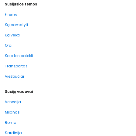
Susijusios temos
Firenze
Ką pamatyti
Ką veikti
Orai
Kaip ten patekti
Transportas
Viešbučiai
Susiję vadovai
Venecija
Milanas
Roma
Sardinija