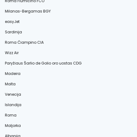
Roma Fiumicino FCO
Milanas-Bergamas BGY
easyJet
Sardinija
Roma Čiampino CIA
Wizz Air
Paryžiaus Šarlio de Golio oro uostas CDG
Madeira
Malta
Venecija
Islandija
Roma
Maljorka
Albanija