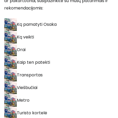
ar pakartotinai, susipažinkite su mūsų patarimais ir
rekomendacijomis:
Ką pamatyti Osaka
Ką veikti
Orai
Kaip ten patekti
Transportas
Viešbučiai
Metro
Turisto kortelė