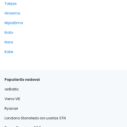
Tokijas
Hirosima
Mijadžima
Kioto
Nara
Kobe
Populiarūs vadovai
airBaltic
Viena VIE
Ryanair
Londono Stanstedo oro uostas STN