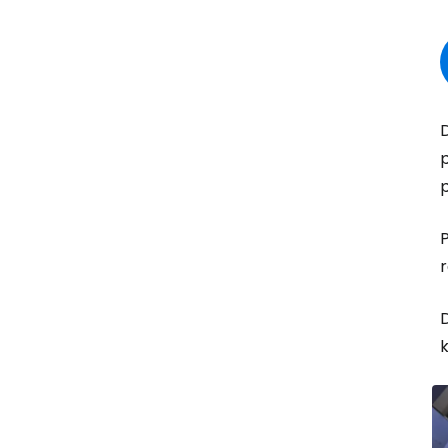
D
p
P
r
D
k