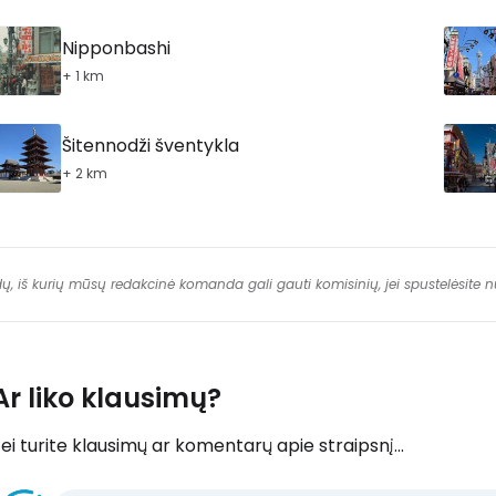
Nipponbashi
+ 1 km
Šitennodži šventykla
+ 2 km
dų, iš kurių mūsų redakcinė komanda gali gauti komisinių, jei spustelėsite
Ar liko klausimų?
ei turite klausimų ar komentarų apie straipsnį...