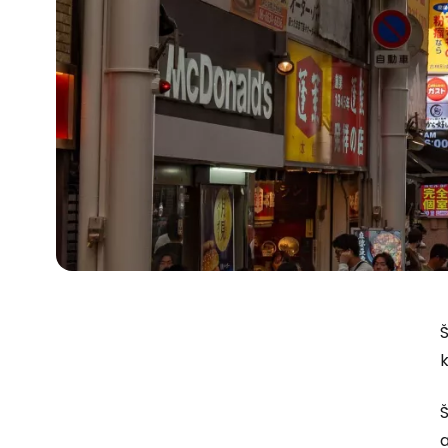
Š
k
Š
a