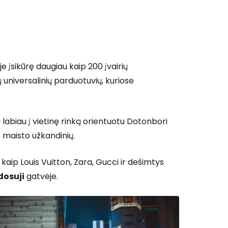
e įsikūrę daugiau kaip 200 įvairių
niversalinių parduotuvių, kuriose
labiau į vietinę rinką orientuotu Dotonbori
o maisto užkandinių.
 kaip Louis Vuitton, Zara, Gucci ir dešimtys
dosuji
gatvėje.