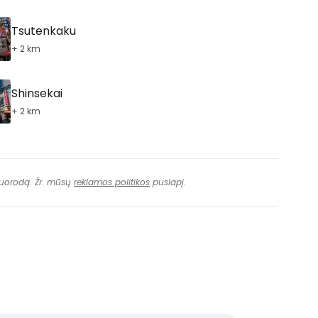
Tsutenkaku
+ 2 km
Shinsekai
+ 2 km
 nuorodą. Žr. mūsų
reklamos politikos
puslapį.