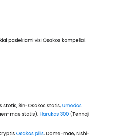
ęsti su Facebook
ikiai pasiekiami visi Osakos kampeliai.
Tęsti el. paštu
 stotis, Šin-Osakos stotis,
Umedos
suen-mae stotis),
Harukas 300
(Tennoji
 kryptis
Osakos pilis
, Dome-mae, Nishi-