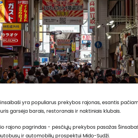
insaibaši yra populiarus prekybos rajonas, esantis pačia
uris garsėja barais, restoranais ir naktiniais klubais.
io rajono pagrindas - pėsčiųjų prekybos pasažas Šinsabaši
utobusų ir automobilių prospektui Mido-Sudži.