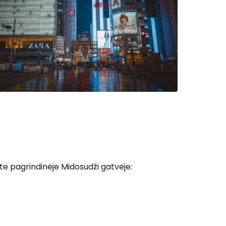
 prie Cestee
site pagrindinėje Midosudži gatvėje:
Tęsti su Google