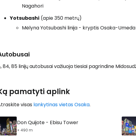
Nagahori
Yotsubashi
(apie 350 metrų)
Mėlyna Yotsubashi linija - kryptis Osaka-Umeda 
Autobusai
, 84, 85 linijų autobusai važiuoja tiesiai pagrindine Midosud
Ką pamatyti aplink
traskite visas
lankytinas vietas Osaka
.
Don Quijote - Ebisu Tower
+ 490 m