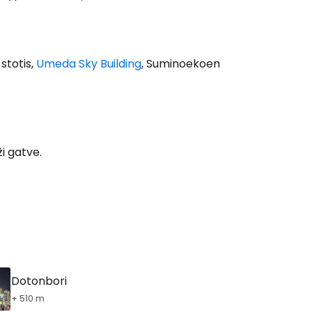
stotis,
Umeda Sky Building
, Suminoekoen
ži gatve.
Dotonbori
+ 510 m