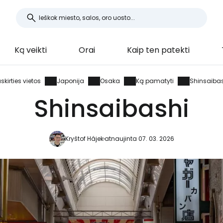
Ką veikti
Orai
Kaip ten patekti
skirties vietos
Japonija
Osaka
Ką pamatyti
Shinsaibas
Shinsaibashi
Kryštof Hájek
atnaujinta 07. 03. 2026