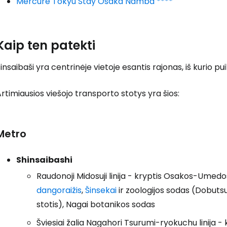
Mercure Tokyu Stay Osaka Namba ****
T
Kaip ten patekti
insaibaši yra centrinėje vietoje esantis rajonas, iš kurio pu
rtimiausios viešojo transporto stotys yra šios:
Metro
Shinsaibashi
Raudonoji Midosuji linija - kryptis Osakos-Umedos
dangoraižis
,
Šinsekai
ir zoologijos sodas (Dobut
stotis), Nagai botanikos sodas
Šviesiai žalia Nagahori Tsurumi-ryokuchu linija -