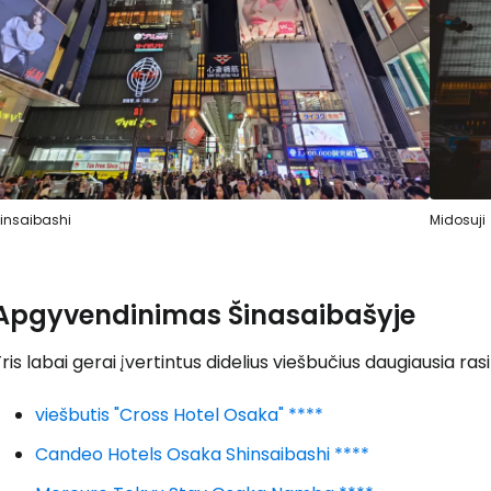
insaibashi
Midosuji
Apgyvendinimas Šinasaibašyje
Prisijunkite
ris labai gerai įvertintus didelius viešbučius daugiausia ra
... pasaulinė kelionių bendruomenė
viešbutis "Cross Hotel Osaka" ****
Candeo Hotels Osaka Shinsaibashi ****