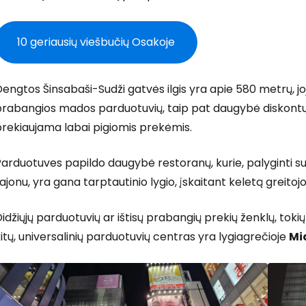
10 geriausių viešbučių Osakoje
engtos Šinsabaši-Sudži gatvės ilgis yra apie 580 metrų, joj
rabangios mados parduotuvių, taip pat daugybė diskontų u
prekiaujama labai pigiomis prekėmis.
arduotuves papildo daugybė restoranų, kurie, palyginti su 
ajonu, yra gana tarptautinio lygio, įskaitant keletą greitoj
idžiųjų parduotuvių ar ištisų prabangių prekių ženklų, tokių
itų, universalinių parduotuvių centras yra lygiagrečioje
Mi