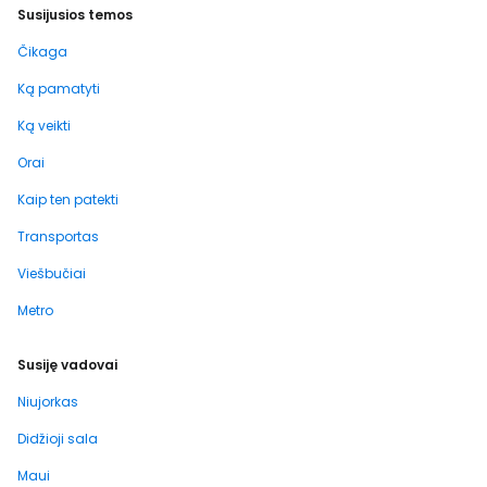
Susijusios temos
Čikaga
Ką pamatyti
Ką veikti
Orai
Kaip ten patekti
Transportas
Viešbučiai
Metro
Susiję vadovai
Niujorkas
Didžioji sala
Maui