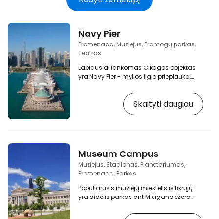
Navy Pier
Promenada, Muziejus, Pramogų parkas,
Teatras
Labiausiai lankomas Čikagos objektas
yra Navy Pier - mylios ilgio prieplauka,
išsikišusi į Mičigano ežerą ties Grand Ave
ir Ilinojaus gatve. Tai gyva, restoranų,
Skaityti daugiau
barų ir įvairių atrakcionų pilna teritorija,
kuri po vidurdienio atsibunda, o vakarop
tampa dar gyvesnė. [btn "10 geriausių
Čikagos viešbučių"
https://www.booking.com/city/us/chicago.cs
aid=2405303;label=p-chicago-navy-
Museum Campus
pier] Iš pietinio Navy Pier galo atsiveria
gražus vaizdas į…
Muziejus, Stadionas, Planetariumas,
Promenada, Parkas
Populiarusis muziejų miestelis iš tikrųjų
yra didelis parkas ant Mičigano ežero
kranto, kuriame yra keletas pagrindinių
turistų lankomų vietų. [btn "10 geriausių