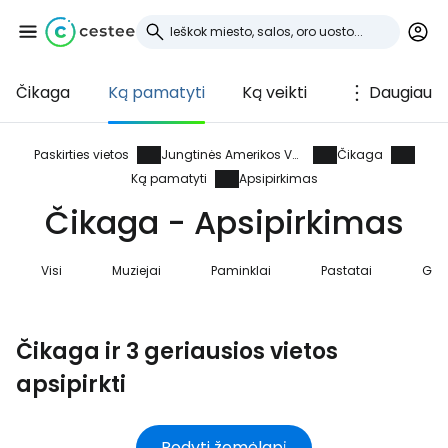
Čikaga
Ką pamatyti
Ką veikti
Daugiau
Prisijunkite prie
Cestee
Paskirties vietos
Jungtinės Amerikos Valstijos
Čikaga
Ką pamatyti
Apsipirkimas
... pasaulinė kelionių bendruomenė
Čikaga - Apsipirkimas
Tęsti su Google
Visi
Muziejai
Paminklai
Pastatai
Ga
Čikaga ir 3 geriausios vietos
Tęsti su Facebook
apsipirkti
Tęsti el. paštu
Rodyti žemėlapį