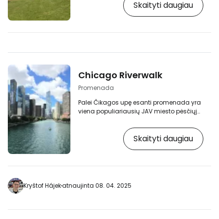
Skaityti daugiau
Čikagos viešbučių"
https://www.booking.com/city/us/chicago.cs
aid=2405303;label=p-chicago-
campus] Vietos muziejuose ir lankytinose
vietose nesunkiai galite praleisti visą
dieną. Ką pamatyti ir nuveikti Muziejų
miestelyje? Adlerio planetariumas -
pirmasis planetariumas JAV …
Chicago Riverwalk
Promenada
Palei Čikagos upę esanti promenada yra
viena populiariausių JAV miesto pėsčiųjų
zonų. 1,5 mylios ilgio pėsčiųjų trasa
driekiasi pietiniu Čikagos upės krantu
Skaityti daugiau
pačiame miesto centre, apsupta
dangoraižių, dešimčių restoranų, kavinių
ir dokų. [btn "10 geriausių Čikagos
viešbučių"
https://www.booking.com/city/us/chicago.cs
aid=2405303;label=p-chicago-
Kryštof Hájek
atnaujinta 08. 04. 2025
riverwalk] Ką atrasite Riverwalk alėjoje?
Pasivaikščiokite tarp dangoraižių ir
pasimėgaukite…