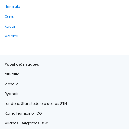
Honolulu
Oahu
Kauai
Molokai
Populiarūs vadovai
airBaltic
Viena VIE
Ryanair
Londono Stanstedo oro uostas STN
Roma Fiumicino FCO
Milanas-Bergamas BGY