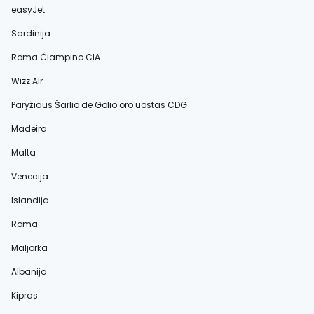
easyJet
Sardinija
Roma Čiampino CIA
Wizz Air
Paryžiaus Šarlio de Golio oro uostas CDG
Madeira
Malta
Venecija
Islandija
Roma
Maljorka
Albanija
Kipras