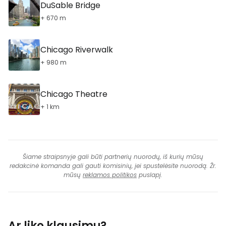
DuSable Bridge
+ 670 m
Chicago Riverwalk
+ 980 m
Chicago Theatre
+ 1 km
Šiame straipsnyje gali būti partnerių nuorodų, iš kurių mūsų
redakcinė komanda gali gauti komisinių, jei spustelėsite nuorodą. Žr.
mūsų
reklamos politikos
puslapį.
Ar liko klausimų?