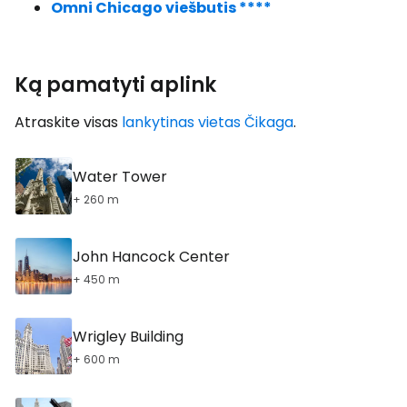
Omni Chicago viešbutis ****
Ką pamatyti aplink
Atraskite visas
lankytinas vietas Čikaga
.
Water Tower
+ 260 m
John Hancock Center
+ 450 m
Wrigley Building
+ 600 m