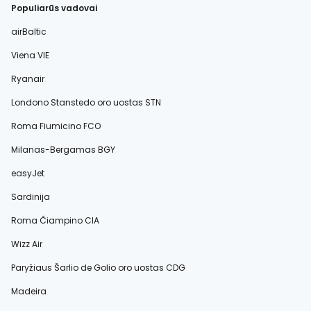
Populiarūs vadovai
airBaltic
Viena VIE
Ryanair
Londono Stanstedo oro uostas STN
Roma Fiumicino FCO
Milanas-Bergamas BGY
easyJet
Sardinija
Roma Čiampino CIA
Wizz Air
Paryžiaus Šarlio de Golio oro uostas CDG
Madeira