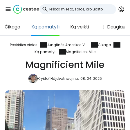
Čikaga
Ką pamatyti
Ką veikti
Daugiau
Prisijunkite prie
Cestee
Paskirties vietos
Jungtinės Amerikos Valstijos
Čikaga
Ką pamatyti
Magnificient Mile
... pasaulinė kelionių bendruomenė
Magnificient Mile
Tęsti su Google
Kryštof Hájek
atnaujinta 08. 04. 2025
Tęsti su Facebook
Tęsti el. paštu