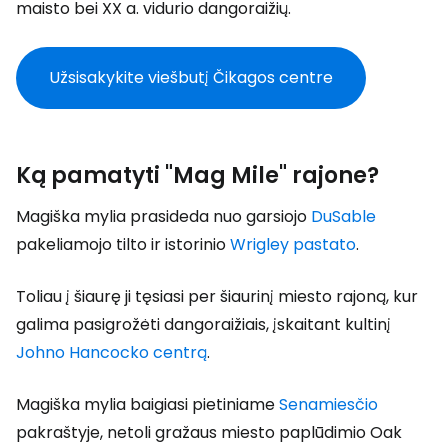
maisto bei XX a. vidurio dangoraižių.
Užsisakykite viešbutį Čikagos centre
Ką pamatyti "Mag Mile" rajone?
Magiška mylia prasideda nuo garsiojo
DuSable
pakeliamojo tilto ir istorinio
Wrigley pastato
.
Toliau į šiaurę ji tęsiasi per šiaurinį miesto rajoną, kur
galima pasigrožėti dangoraižiais, įskaitant kultinį
Johno Hancocko centrą
.
Magiška mylia baigiasi pietiniame
Senamiesčio
pakraštyje, netoli gražaus miesto paplūdimio Oak