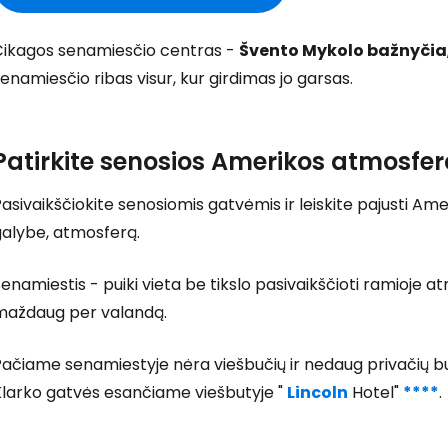
Čikagos senamiesčio centras -
Švento Mykolo bažnyčia
enamiesčio ribas visur, kur girdimas jo garsas.
Patirkite senosios Amerikos atmosfer
asivaikščiokite senosiomis gatvėmis ir leiskite pajusti Ameri
Prisijunkite
galybe, atmosferą.
enamiestis - puiki vieta be tikslo pasivaikščioti ramioje a
... pasaulinė kelionių bendruomenė
maždaug per valandą.
ačiame senamiestyje nėra viešbučių ir nedaug privačių but
Klarko gatvės esančiame viešbutyje "
Lincoln
Hotel"
****
.
T