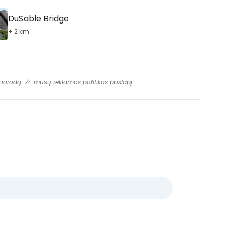
DuSable Bridge
+ 2 km
 nuorodą. Žr. mūsų
reklamos politikos
puslapį.