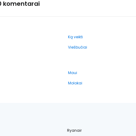
0 komentarai
Ką veikti
Viešbučiai
Maui
Molokai
Ryanair