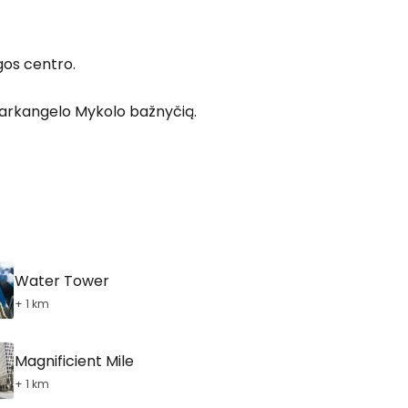
gos centro.
Tęsti el. paštu
v. arkangelo Mykolo bažnyčią.
Water Tower
+ 1 km
Magnificient Mile
+ 1 km