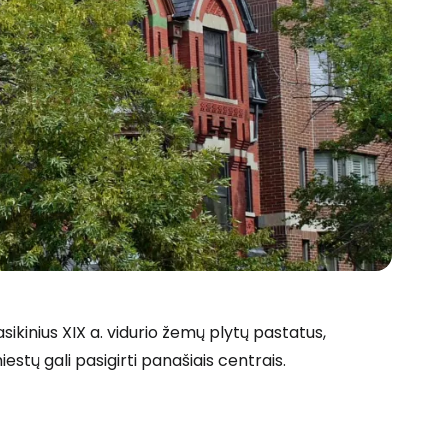
asikinius XIX a. vidurio žemų plytų pastatus,
iestų gali pasigirti panašiais centrais.