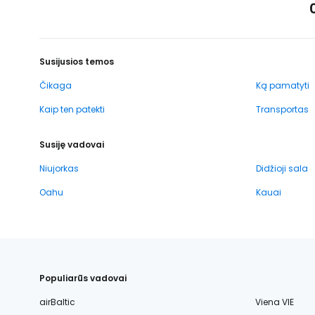
Susijusios temos
Čikaga
Ką pamatyti
Kaip ten patekti
Transportas
Susiję vadovai
Niujorkas
Didžioji sala
Oahu
Kauai
Populiarūs vadovai
airBaltic
Viena VIE