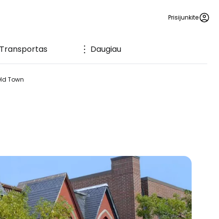
Prisijunkite
Transportas
Daugiau
ld Town