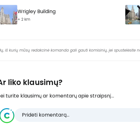
Wrigley Building
+ 2 km
dų, iš kurių mūsų redakcinė komanda gali gauti komisinių, jei spustelėsite
Ar liko klausimų?
ei turite klausimų ar komentarų apie straipsnį...
Pridėti komentarą...