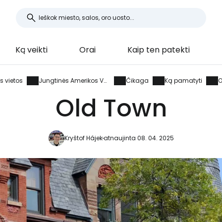
Ką veikti
Orai
Kaip ten patekti
es vietos
Jungtinės Amerikos Valstijos
Čikaga
Ką pamatyti
O
Old Town
Kryštof Hájek
atnaujinta 08. 04. 2025