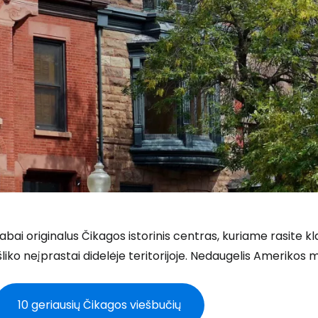
abai originalus Čikagos istorinis centras, kuriame rasite kl
šliko neįprastai didelėje teritorijoje. Nedaugelis Amerikos m
10 geriausių Čikagos viešbučių