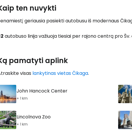
Kaip ten nuvykti
Senamiestį geriausia pasiekti autobusu iš modernaus Čika
32
autobuso linija važiuoja tiesiai per rajono centrą pro Š
Ką pamatyti aplink
traskite visas
lankytinas vietas Čikaga
.
John Hancock Center
+ 1 km
Lincolnova Zoo
+ 1 km