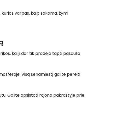
, kurios varpas, kaip sakoma, žymi
ą
kos, kai ji dar tik pradėjo tapti pasaulio
 prie Cestee
tmosferoje. Visą senamiestį galite pereiti
ų. Galite apsistoti rajono pakraštyje prie
Tęsti su Google
ęsti su Facebook