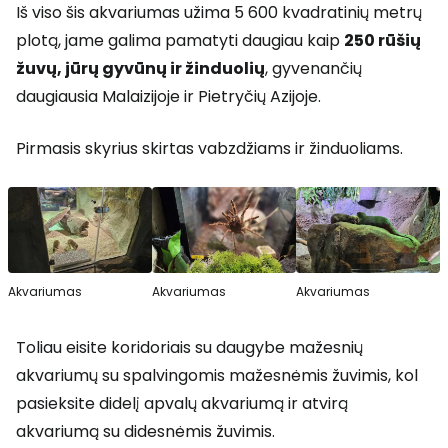
Iš viso šis akvariumas užima 5 600 kvadratinių metrų
plotą, jame galima pamatyti daugiau kaip
250 rūšių
žuvų, jūrų gyvūnų ir žinduolių
, gyvenančių
daugiausia Malaizijoje ir Pietryčių Azijoje.
Pirmasis skyrius skirtas vabzdžiams ir žinduoliams.
Akvariumas
Akvariumas
Akvariumas
Toliau eisite koridoriais su daugybe mažesnių
akvariumų su spalvingomis mažesnėmis žuvimis, kol
pasieksite didelį apvalų akvariumą ir atvirą
akvariumą su didesnėmis žuvimis.