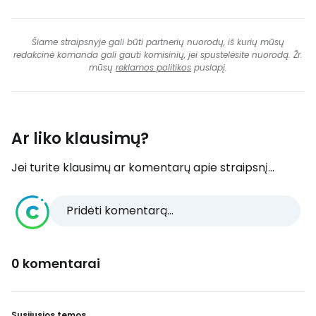
Šiame straipsnyje gali būti partnerių nuorodų, iš kurių mūsų
redakcinė komanda gali gauti komisinių, jei spustelėsite nuorodą. Žr.
mūsų
reklamos politikos
puslapį.
Ar liko klausimų?
Jei turite klausimų ar komentarų apie straipsnį...
Pridėti komentarą...
0 komentarai
Susijusios temos