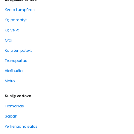
Kvala Lumpūras
Ką pamatyti
Ką veikti
Orai
Kaip ten patekti
Transportas
Viešbučiai
Metro
Susiję vadovai
Tiomanas
Sabah
Perhentiano salos