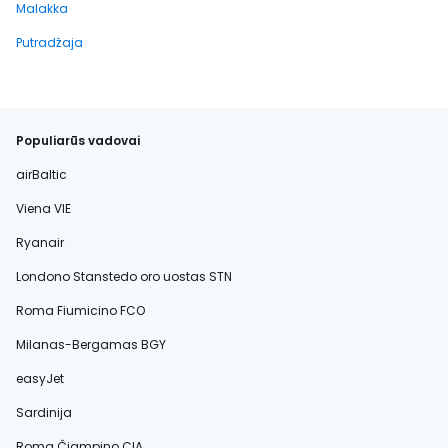
Malakka
Putradžaja
Populiarūs vadovai
airBaltic
Viena VIE
Ryanair
Londono Stanstedo oro uostas STN
Roma Fiumicino FCO
Milanas-Bergamas BGY
easyJet
Sardinija
Roma Čiampino CIA