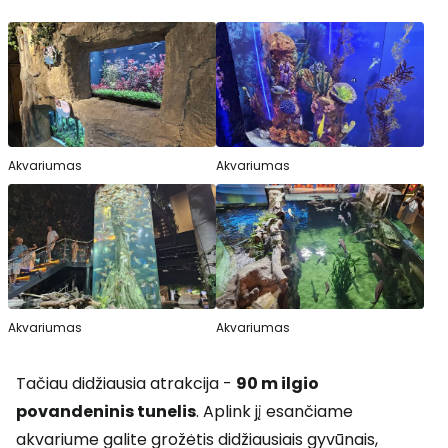
Akvariumas
Akvariumas
Akvariumas
Akvariumas
Tačiau didžiausia atrakcija -
90 m ilgio
povandeninis tunelis
. Aplink jį esančiame
akvariume galite grožėtis didžiausiais gyvūnais,