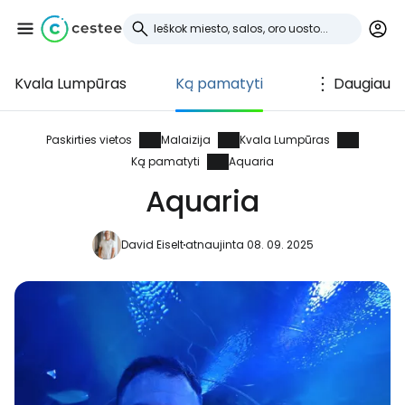
Kvala Lumpūras
Ką pamatyti
Daugiau
Prisijunkite prie
Cestee
Paskirties vietos
Malaizija
Kvala Lumpūras
Ką pamatyti
Aquaria
... pasaulinė kelionių bendruomenė
Aquaria
Tęsti su Google
David Eiselt
atnaujinta 08. 09. 2025
Tęsti su Facebook
Tęsti el. paštu