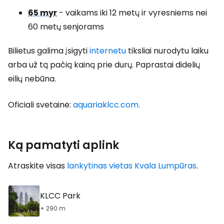
65 myr
- vaikams iki 12 metų ir vyresniems nei
60 metų senjorams
Bilietus galima įsigyti
internetu
tiksliai nurodytu laiku
arba už tą pačią kainą prie durų. Paprastai didelių
eilių nebūna.
Oficiali svetainė:
aquariaklcc.com.
Ką pamatyti aplink
Atraskite visas
lankytinas vietas Kvala Lumpūras
.
KLCC Park
+ 290 m