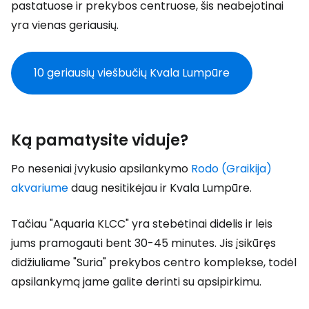
pastatuose ir prekybos centruose, šis neabejotinai
yra vienas geriausių.
10 geriausių viešbučių Kvala Lumpūre
Ką pamatysite viduje?
Po neseniai įvykusio apsilankymo
Rodo (Graikija)
akvariume
daug nesitikėjau ir Kvala Lumpūre.
Tačiau "Aquaria KLCC" yra stebėtinai didelis ir leis
jums pramogauti bent 30-45 minutes. Jis įsikūręs
didžiuliame "Suria" prekybos centro komplekse, todėl
apsilankymą jame galite derinti su apsipirkimu.