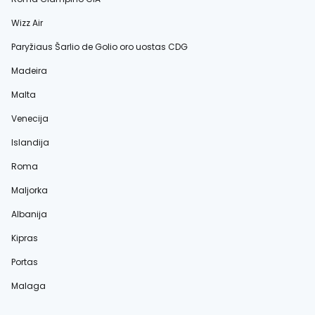
Wizz Air
Paryžiaus Šarlio de Golio oro uostas CDG
Madeira
Malta
Venecija
Islandija
Roma
Maljorka
Albanija
Kipras
Portas
Malaga