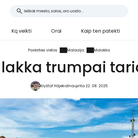
Ką veikti
Orai
Kaip ten patekti
Paskirties vietos
Malaizija
Malakka
lakka trumpai tari
Kryštof Hájek
atnaujinta 22. 08. 2025