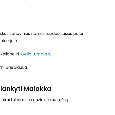
ęsti su Facebook
iškus senovinius namus, išsidėsčiusius palei
Tęsti el. paštu
laizijoje.
kelionei iš
Kvala Lumpūro
.
ni prieplauka.
ilankyti Malakka
akartotinai, susipažinkite su mūsų