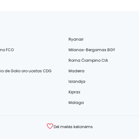
Ryanair
ino FCO
Milanas-Bergamas BGY
Roma Čiampino CIA
lio de Golio oro uostas CDG
Madeira
Islandija
Kipras
Malaga
Dėl meilės kelionėms