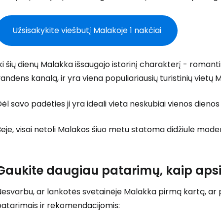
Užsisakykite viešbutį Malakoje 1 nakčiai
T
ki šių dienų Malakka išsaugojo istorinį charakterį - romant
andens kanalą, ir yra viena populiariausių turistinių vietų Ma
ėl savo padėties ji yra ideali vieta neskubiai vienos dienos 
eje, visai netoli Malakos šiuo metu statoma didžiulė moder
Gaukite daugiau patarimų, kaip aps
esvarbu, ar lankotės svetainėje Malakka pirmą kartą, ar p
patarimais ir rekomendacijomis: