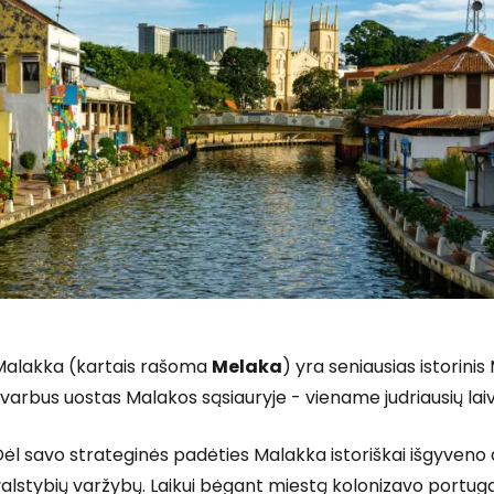
Prisijunkite
Malakka (kartais rašoma
Melaka
) yra seniausias istorini
varbus uostas Malakos sąsiauryje - viename judriausių laiv
... pasaulinė kelionių bendruomenė
ėl savo strateginės padėties Malakka istoriškai išgyveno d
alstybių varžybų. Laikui bėgant miestą kolonizavo portugala