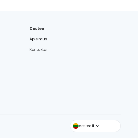
Cestee
Apie mus
Kontaktai
cestee.com
cestee.lt
cestee.sk