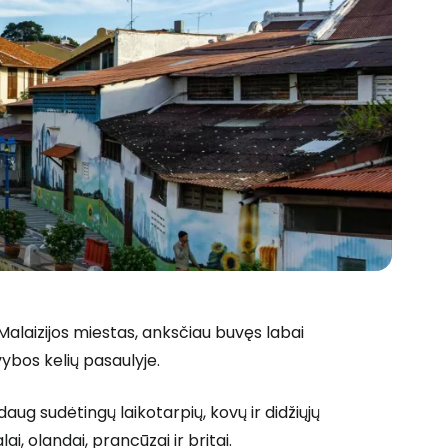
 prie Cestee
s Malaizijos miestas, anksčiau buvęs labai
ybos kelių pasaulyje.
aug sudėtingų laikotarpių, kovų ir didžiųjų
Tęsti su Google
i, olandai, prancūzai ir britai.