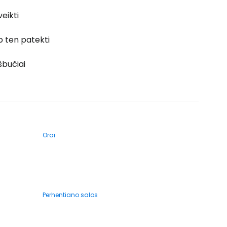
veikti
p ten patekti
šbučiai
Orai
Perhentiano salos