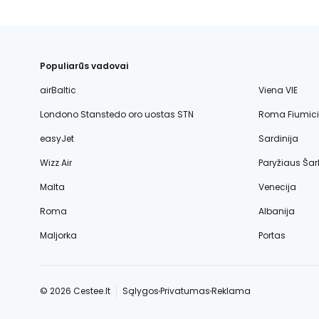
Populiarūs vadovai
airBaltic
Viena VIE
Londono Stanstedo oro uostas STN
Roma Fiumic
easyJet
Sardinija
Wizz Air
Paryžiaus Šar
Malta
Venecija
Roma
Albanija
Maljorka
Portas
© 2026 Cestee.lt
Sąlygos
Privatumas
Reklama