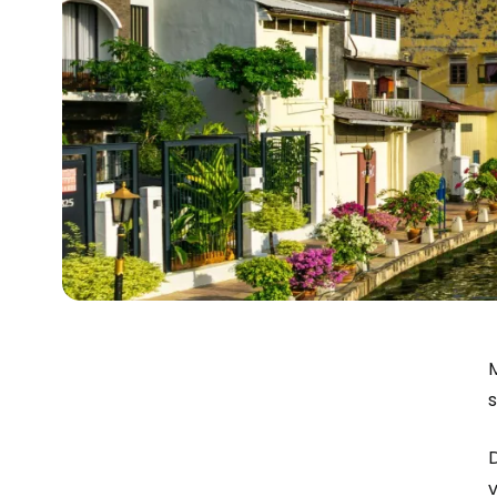
s
D
v