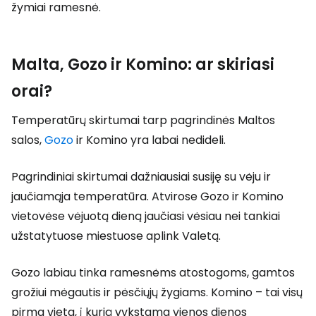
žymiai ramesnė.
Malta, Gozo ir Komino: ar skiriasi
orai?
Temperatūrų skirtumai tarp pagrindinės Maltos
salos,
Gozo
ir Komino yra labai nedideli.
Pagrindiniai skirtumai dažniausiai susiję su vėju ir
jaučiamąja temperatūra. Atvirose Gozo ir Komino
vietovėse vėjuotą dieną jaučiasi vėsiau nei tankiai
užstatytuose miestuose aplink Valetą.
Gozo labiau tinka ramesnėms atostogoms, gamtos
grožiui mėgautis ir pėsčiųjų žygiams. Komino – tai visų
pirma vieta, į kurią vykstama vienos dienos