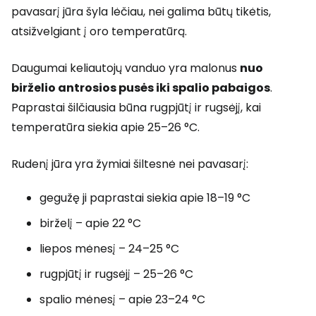
pavasarį jūra šyla lėčiau, nei galima būtų tikėtis,
atsižvelgiant į oro temperatūrą.
Daugumai keliautojų vanduo yra malonus
nuo
birželio antrosios pusės iki spalio pabaigos
.
Paprastai šilčiausia būna rugpjūtį ir rugsėjį, kai
temperatūra siekia apie 25–26 °C.
Rudenį jūra yra žymiai šiltesnė nei pavasarį:
gegužę ji paprastai siekia apie 18–19 °C
birželį – apie 22 °C
liepos mėnesį – 24–25 °C
rugpjūtį ir rugsėjį – 25–26 °C
spalio mėnesį – apie 23–24 °C