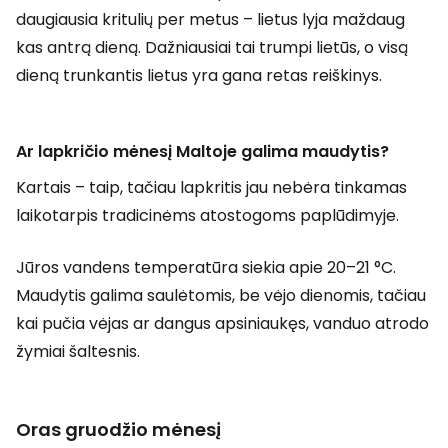
daugiausia kritulių per metus – lietus lyja maždaug
kas antrą dieną. Dažniausiai tai trumpi lietūs, o visą
dieną trunkantis lietus yra gana retas reiškinys.
Ar lapkričio mėnesį Maltoje galima maudytis?
Kartais – taip, tačiau lapkritis jau nebėra tinkamas
laikotarpis tradicinėms atostogoms paplūdimyje.
Jūros vandens temperatūra siekia apie 20–21 °C.
Maudytis galima saulėtomis, be vėjo dienomis, tačiau
kai pučia vėjas ar dangus apsiniaukęs, vanduo atrodo
žymiai šaltesnis.
Oras gruodžio mėnesį