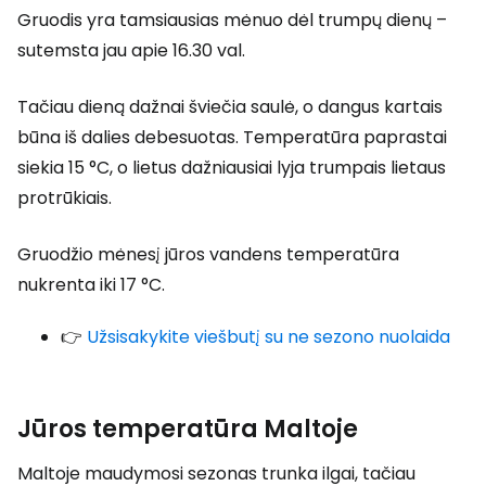
Gruodis yra tamsiausias mėnuo dėl trumpų dienų –
sutemsta jau apie 16.30 val.
Tačiau dieną dažnai šviečia saulė, o dangus kartais
būna iš dalies debesuotas. Temperatūra paprastai
siekia 15 °C, o lietus dažniausiai lyja trumpais lietaus
protrūkiais.
Gruodžio mėnesį jūros vandens temperatūra
nukrenta iki 17 °C.
👉
Užsisakykite viešbutį su ne sezono nuolaida
Jūros temperatūra Maltoje
Maltoje maudymosi sezonas trunka ilgai, tačiau