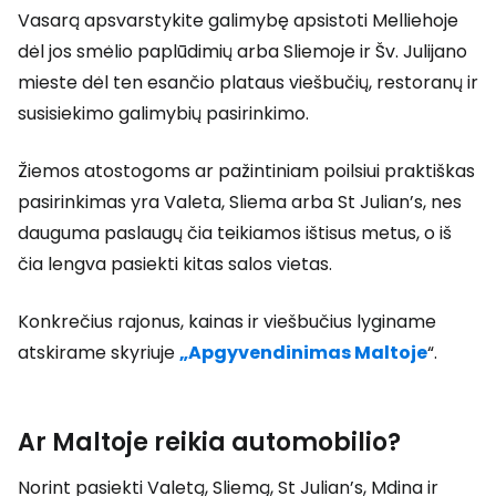
Vasarą apsvarstykite galimybę apsistoti Melliehoje
dėl jos smėlio paplūdimių arba Sliemoje ir Šv. Julijano
mieste dėl ten esančio plataus viešbučių, restoranų ir
susisiekimo galimybių pasirinkimo.
Žiemos atostogoms ar pažintiniam poilsiui praktiškas
pasirinkimas yra Valeta, Sliema arba St Julian’s, nes
dauguma paslaugų čia teikiamos ištisus metus, o iš
čia lengva pasiekti kitas salos vietas.
Konkrečius rajonus, kainas ir viešbučius lyginame
atskirame skyriuje
„Apgyvendinimas Maltoje
“.
Ar Maltoje reikia automobilio?
Norint pasiekti Valetą, Sliemą, St Julian’s, Mdina ir