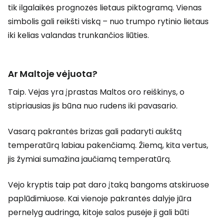
tik ilgalaikės prognozės lietaus piktogramą. Vienas
simbolis gali reikšti viską – nuo trumpo rytinio lietaus
iki kelias valandas trunkančios liūties.
Ar Maltoje vėjuota?
Taip. Vėjas yra įprastas Maltos oro reiškinys, o
stipriausias jis būna nuo rudens iki pavasario.
Vasarą pakrantės brizas gali padaryti aukštą
temperatūrą labiau pakenčiamą. Žiemą, kita vertus,
jis žymiai sumažina jaučiamą temperatūrą.
Vėjo kryptis taip pat daro įtaką bangoms atskiruose
paplūdimiuose. Kai vienoje pakrantės dalyje jūra
pernelyg audringa, kitoje salos pusėje ji gali būti