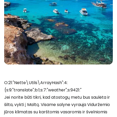
O:21:"Nette\Utils\ArrayHash":4:
{s:9:"translate";b:1;s:7:"weather";s:9421:"
Jei norite būti tikri, kad atostogų metu bus saulėta ir
šilta, vykti į Maltą. Visame salyne vyrauja Viduržemio
jūros klimatas su karštomis vasaromis ir švelniomis