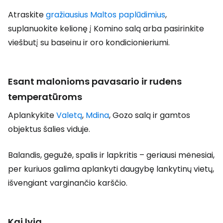
Atraskite
gražiausius Maltos paplūdimius
,
suplanuokite kelionę į Komino salą arba pasirinkite
viešbutį su baseinu ir oro kondicionieriumi.
Esant malonioms pavasario ir rudens
temperatūroms
Aplankykite
Valetą
,
Mdina
, Gozo salą ir gamtos
objektus šalies viduje.
Balandis, gegužė, spalis ir lapkritis – geriausi mėnesiai,
per kuriuos galima aplankyti daugybę lankytinų vietų,
išvengiant varginančio karščio.
Kai lyja