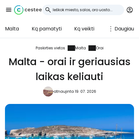
Malta
Ką pamatyti
Ką veikti
Daugiau
Prisijunkite prie
Cestee
Paskirties vietos
Malta
Orai
Malta - orai ir geriausias
... pasaulinė kelionių bendruomenė
laikas keliauti
Tęsti su Google
atnaujinta 19. 07. 2026
Tęsti su Facebook
Tęsti el. paštu