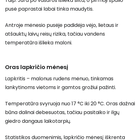
Taip. Jūra po vasaros išlieka šilta, o pirmoji spalio
pusė paprastai labai tinka maudytis.
Antroje mėnesio pusėje padidėja vėjo, lietaus ir
atšauktų laivų reisų rizika, tačiau vandens
temperatūra išlieka maloni.
Oras lapkričio mėnesį
Lapkritis – malonus rudens mėnuo, tinkamas
lankytinoms vietoms ir gamtos grožiui pažinti.
Temperatūra svyruoja nuo 17 °C iki 20 °C. Oras dažnai
būna dalinai debesuotas, tačiau pasitaiko ir ilgų
giedro dangaus laikotarpių.
Statistikos duomenimis, lapkričio mėnesį iškrenta