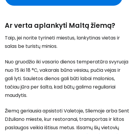
Ar verta aplankyti Maltą žiemą?
Taip, jei norite tyrinėti miestus, lankytinas vietas ir
salas be turistų minios.
Nuo gruodžio iki vasario dienos temperatūra svyruoja
nuo 15 iki 18 °C, vakarais būna vėsiau, pučia vėjas ir
gali lyti. Saulėtos dienos gali būti labai malonios,
tačiau jūra per šalta, kad būtų galima reguliariai
maudytis.
Žiemą geriausia apsistoti Valetoje, Sliemoje arba Sent
Džuliano mieste, kur restoranai, transportas ir kitos
paslaugos veikia ištisus metus. Išsamų šių vietovių