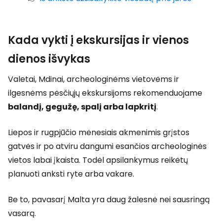
Kada vykti į ekskursijas ir vienos
dienos išvykas
Valetai, Mdinai, archeologinėms vietovėms ir
ilgesnėms pėsčiųjų ekskursijoms rekomenduojame
balandį, gegužę, spalį arba lapkritį
.
Liepos ir rugpjūčio mėnesiais akmenimis grįstos
gatvės ir po atviru dangumi esančios archeologinės
vietos labai įkaista. Todėl apsilankymus reikėtų
planuoti anksti ryte arba vakare.
Be to, pavasarį Malta yra daug žalesnė nei sausringą
vasarą.