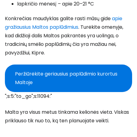
lapkričio mėnesį – apie 20–21 °C
Konkrečias maudyklas galite rasti mūsų gide
apie
gražiausius Maltos paplūdimius
. Turėkite omenyje,
kad didžioji dalis Maltos pakrantės yra uolinga, o
tradicinių smėlio paplūdimių čia yra mažiau nei,
pavyzdžiui, Kipre.
Peržiūrėkite geriausius paplūdimio kurortus
Maltoje
";s:5:"to_go";s:11094:"
Malta yra visus metus tinkama kelionės vieta. Viskas
priklauso tik nuo to, ką ten planuojate veikti.