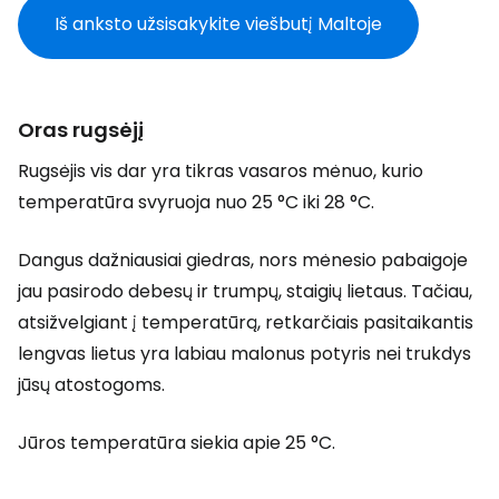
Iš anksto užsisakykite viešbutį Maltoje
Oras rugsėjį
Rugsėjis vis dar yra tikras vasaros mėnuo, kurio
temperatūra svyruoja nuo 25 °C iki 28 °C.
Dangus dažniausiai giedras, nors mėnesio pabaigoje
jau pasirodo debesų ir trumpų, staigių lietaus. Tačiau,
atsižvelgiant į temperatūrą, retkarčiais pasitaikantis
lengvas lietus yra labiau malonus potyris nei trukdys
jūsų atostogoms.
Jūros temperatūra siekia apie 25 °C.