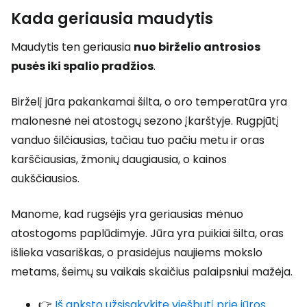
Kada geriausia maudytis
Maudytis ten geriausia
nuo birželio antrosios
pusės iki spalio pradžios
.
Birželį jūra pakankamai šilta, o oro temperatūra yra
malonesnė nei atostogų sezono įkarštyje. Rugpjūtį
vanduo šilčiausias, tačiau tuo pačiu metu ir oras
karščiausias, žmonių daugiausia, o kainos
aukščiausios.
Manome, kad rugsėjis yra geriausias mėnuo
atostogoms paplūdimyje. Jūra yra puikiai šilta, oras
išlieka vasariškas, o prasidėjus naujiems mokslo
metams, šeimų su vaikais skaičius palaipsniui mažėja.
👉
Iš anksto užsisakykite viešbutį prie jūros