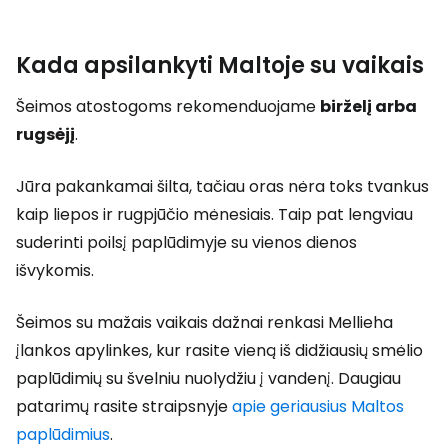
Kada apsilankyti Maltoje su vaikais
Šeimos atostogoms rekomenduojame
birželį arba
rugsėjį
.
Jūra pakankamai šilta, tačiau oras nėra toks tvankus
kaip liepos ir rugpjūčio mėnesiais. Taip pat lengviau
suderinti poilsį paplūdimyje su vienos dienos
išvykomis.
Šeimos su mažais vaikais dažnai renkasi Mellieha
įlankos apylinkes, kur rasite vieną iš didžiausių smėlio
paplūdimių su švelniu nuolydžiu į vandenį. Daugiau
patarimų rasite straipsnyje
apie geriausius Maltos
paplūdimius
.