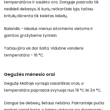
temperatūros ir saulėto oro. Danguje pasirodo tik
nedideli debesys, iš kurių retkarčiais lyja, tačiau
kritulių iškrenta tik keletas lašelių.
Balandis – idealus mėnuo istorinėms vietoms ir
gamtos grožybėms tyrinėti.
Tačiau jūra vis dar šalta. Vidutinė vandens
temperatūra – 16 °C.
Gegužės mėnesio orai
Gegužę Maltoje vyrauja vasariškas oras, o
temperatūra paprastai svyruoja nuo 19 °C iki 24 °C.
Dangus be debesų, lietaus nebūna. Pakrantėje pučia
maloni vėsioji briza, o kaimo vietovės po drėgnesnių