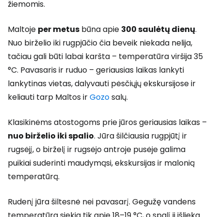
žiemomis.
Maltoje
per metus
būna apie
300 saulėtų dienų
.
Nuo birželio iki rugpjūčio čia beveik niekada nelija,
tačiau gali būti labai karšta – temperatūra viršija 35
°C. Pavasaris ir ruduo – geriausias laikas lankyti
lankytinas vietas, dalyvauti pėsčiųjų ekskursijose ir
keliauti tarp Maltos ir
Gozo
salų.
Klasikinėms atostogoms prie jūros geriausias laikas –
nuo birželio iki spalio
. Jūra šilčiausia rugpjūtį ir
rugsėjį, o birželį ir rugsėjo antroje pusėje galima
puikiai suderinti maudymąsi, ekskursijas ir malonią
temperatūrą.
Rudenį jūra šiltesnė nei pavasarį. Gegužę vandens
temperatūra siekia tik apie 18–19 °C, o spalį ji išlieka