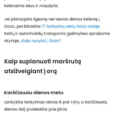
kelionėms laivu ir maudytis.
Jei planuojate ilgesnę nei vienos dienos kelionę į
Gozo, peržiūrėkite
17 lankytinų vietų Gozo saloje
.
Keltų ir automobilių transporto galimybes aprašome
skyriuje
„Kaip nuvykti į Gozo
“.
Kaip suplanuoti maršrutą
atsižvelgiant į orą
Karščiausiu dienos metu
Lankykite lankytinas vietas iš pat ryto, o karščiausią
dienos dalį praleiskite prie jūros.