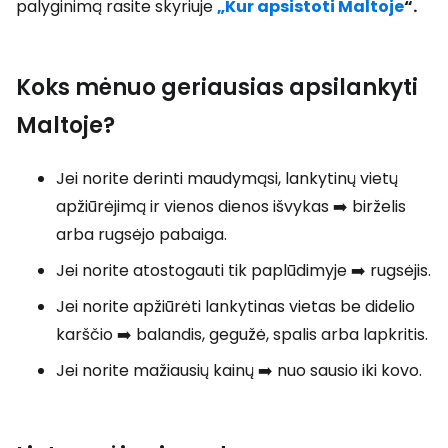
palyginimą rasite skyriuje
„Kur apsistoti Maltoje
“.
Koks mėnuo geriausias apsilankyti
Maltoje?
Jei norite derinti maudymąsi, lankytinų vietų
apžiūrėjimą ir vienos dienos išvykas ➡️ birželis
arba rugsėjo pabaiga.
Jei norite atostogauti tik paplūdimyje ➡️ rugsėjis.
Jei norite apžiūrėti lankytinas vietas be didelio
karščio ➡️ balandis, gegužė, spalis arba lapkritis.
Jei norite mažiausių kainų ➡️ nuo sausio iki kovo.