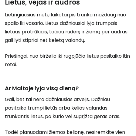
Lietus, vėjas ir audros
Lietingiausias metų laikotarpis trunka maždaug nuo
spalio iki vasario. Lietus dažniausiai lyja trumpais
lietaus protrūkiais, tačiau rudenį ir žiemą per audras
gali lyti stipriai net keletą valandų.
Priešingai, nuo birželio iki rugpjūčio lietus pasitaiko itin
retai.
Ar Maltoje lyja visą dieną?
Gali, bet tai nėra dažniausias atvejis. Dažniau
pasitaiko trumpi lietūs arba kelias valandas
trunkantis lietus, po kurio vėl sugrįžta geras oras.
Todėl planuodami žiemos kelionę, nesiremkite vien