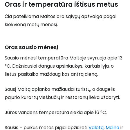
Oras ir temperatūra ištisus metus
Čia pateikiama Maltos oro sąlygų apžvalga pagal
kiekvieną metų mėnesį.
Oras sausio mėnesį
Sausio mėnesį temperatūra Maltoje svyruoja apie 13
°C. Dažniausiai dangus apsiniaukęs, kartais lyja, o
lietus pasitaiko maždaug kas antrą dieną.
Sausį Maltą aplanko mažiausiai turistų, o daugelis
pajūrio kurortų viešbučių ir restoranų lieka uždaryti.
Jūros vandens temperatūra siekia apie 16 °C.
Sausis – puikus metas pigiai apžiūrėti
Valetą
,
Mdina
ir