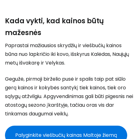
Kada vykti, kad kainos būtų
mažesnės
Paprastai mažiausios skrydžių ir viešbučių kainos
būna nuo lapkričio iki kovo, išskyrus Kalėdas, Naujųjų
metų išvakarę ir Velykas.
Gegužė, pirmoji birželio pusė ir spalis taip pat siūlo
gerą kainos ir kokybės santykį tiek kainos, tiek oro
sąlygų atžvilgiu. Apgyvendinimas gali būti pigesnis nei
atostogų sezono įkarštyje, tačiau oras vis dar
tinkamas daugumai veiklų.
Palyginkite viešbučių kainas Maltoje žiemą