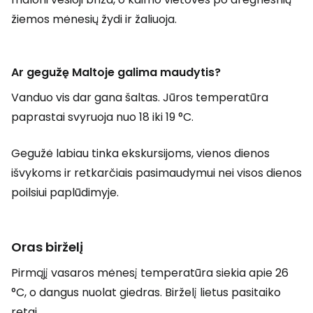
žiemos mėnesių žydi ir žaliuoja.
Ar gegužę Maltoje galima maudytis?
Vanduo vis dar gana šaltas. Jūros temperatūra
paprastai svyruoja nuo 18 iki 19 °C.
Gegužė labiau tinka ekskursijoms, vienos dienos
išvykoms ir retkarčiais pasimaudymui nei visos dienos
poilsiui paplūdimyje.
Oras birželį
Pirmąjį vasaros mėnesį temperatūra siekia apie 26
°C, o dangus nuolat giedras. Birželį lietus pasitaiko
retai.