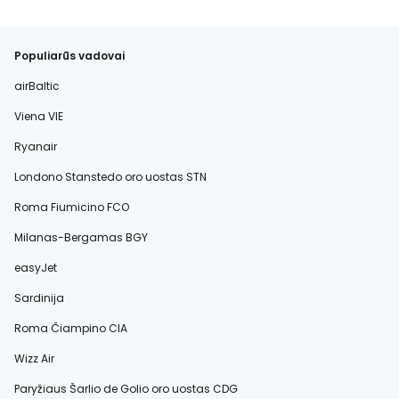
Populiarūs vadovai
airBaltic
Viena VIE
Ryanair
Londono Stanstedo oro uostas STN
Roma Fiumicino FCO
Milanas-Bergamas BGY
easyJet
Sardinija
Roma Čiampino CIA
Wizz Air
Paryžiaus Šarlio de Golio oro uostas CDG