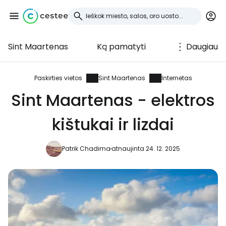
Sint Maartenas
Ką pamatyti
Daugiau
Prisijunkite prie
Cestee
Paskirties vietos
Sint Maartenas
Internetas
Sint Maartenas - elektros
... pasaulinė kelionių bendruomenė
kištukai ir lizdai
Tęsti su Google
Patrik Chadima
atnaujinta 24. 12. 2025
Tęsti su Facebook
Tęsti el. paštu