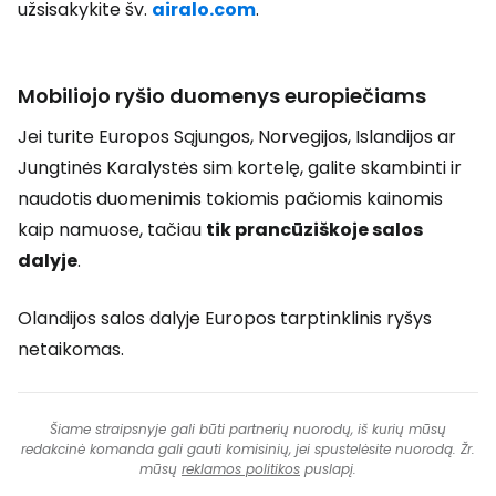
užsisakykite šv.
airalo.com
.
Mobiliojo ryšio duomenys europiečiams
Jei turite Europos Sąjungos, Norvegijos, Islandijos ar
Jungtinės Karalystės sim kortelę, galite skambinti ir
naudotis duomenimis tokiomis pačiomis kainomis
kaip namuose, tačiau
tik prancūziškoje salos
dalyje
.
Olandijos salos dalyje Europos tarptinklinis ryšys
netaikomas.
Šiame straipsnyje gali būti partnerių nuorodų, iš kurių mūsų
redakcinė komanda gali gauti komisinių, jei spustelėsite nuorodą. Žr.
mūsų
reklamos politikos
puslapį.