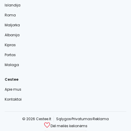
Islandija
Roma
Maljorka
Albanija
Kipras
Portas
Malaga
Cestee
Apie mus
Kontaktai
© 2026 Cestee.lt
Sąlygos
Privatumas
Reklama
Dėl meilės kelionėms
cestee.com