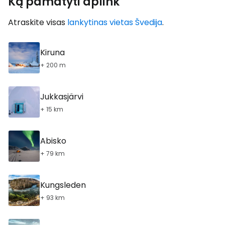
Ką pamatyti aplink
Atraskite visas
lankytinas vietas Švedija
.
Kiruna
+ 200 m
Jukkasjärvi
+ 15 km
Abisko
+ 79 km
Kungsleden
+ 93 km