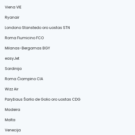
Viena VIE
Ryanair
Londono Stanstedo oro uostas STN
Roma Fiumicino FCO
Milanas-Bergamas BGY
easyJet
Sardinija
Roma Čiampino CIA
Wizz Air
Paryžiaus Šarlio de Golio oro uostas CDG
Madeira
Malta
Venecija