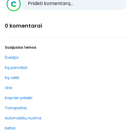
Pridėti komentarą...
0 komentarai
Susijusios temos
Švedija
Ką pamatyti
Ką veikti
Orai
Kaip ten patekti
Transportas
Automobilių nuoma
Keltas