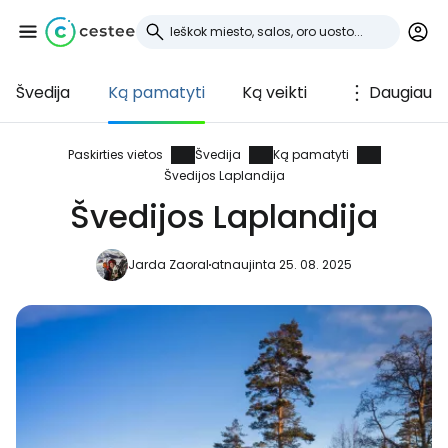
Švedija
Ką pamatyti
Ką veikti
Daugiau
Prisijunkite prie
Cestee
Paskirties vietos
Švedija
Ką pamatyti
Švedijos Laplandija
... pasaulinė kelionių bendruomenė
Švedijos Laplandija
Jarda Zaoral
atnaujinta 25. 08. 2025
Tęsti su Google
Tęsti su Facebook
Tęsti el. paštu