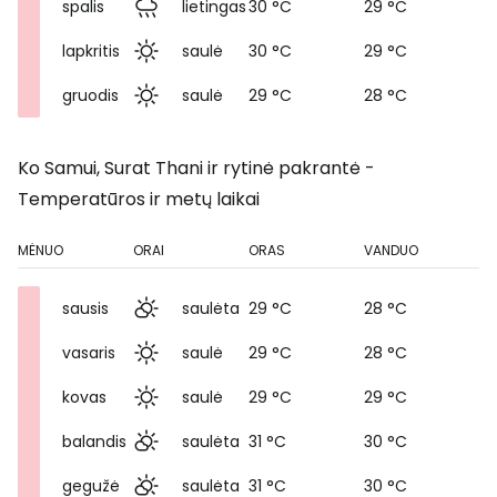
spalis
lietingas
30 °C
29 °C
lapkritis
saulė
30 °C
29 °C
gruodis
saulė
29 °C
28 °C
Ko Samui, Surat Thani ir rytinė pakrantė -
Temperatūros ir metų laikai
MĖNUO
ORAI
ORAS
VANDUO
sausis
saulėta
29 °C
28 °C
vasaris
saulė
29 °C
28 °C
kovas
saulė
29 °C
29 °C
balandis
saulėta
31 °C
30 °C
gegužė
saulėta
31 °C
30 °C