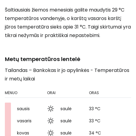
Šaltiausiais žiemos mėnesiais galite maudytis 29 °C
temperatūros vandenyje, o karštą vasaros karštį
jūros temperatūra sieks apie 31 °C. Taigi skirtumai yra
tikrai nežymūs ir praktiškai nepastebimi.
Metų temperatūros lentelė
Tailandas – Bankokas ir jo apylinkės - Temperatūros
ir metų laikai
MĖNUO
ORAI
ORAS
sausis
saulė
33 °C
vasaris
saulė
33 °C
kovas
saulė
34 °C