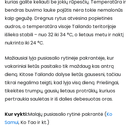
kurias galite keliauti be jokių rūpesčių. Temperatūra ir
bendras buvimo lauke pojūtis nėra tokie nemalonūs
kaip gegužę. Drėgnus rytus atvėsina popietinės
audros, o temperatūra visoje Tailando teritorijoje
išlieka stabili – nuo 32 iki 34 °C, o lietaus metu ir naktį
nukrinta iki 24 °C.
Mažiausiai lyja pusiasalio rytinėje pakrantėje, kur
vakariniai lietūs pasitaiko tik maždaug kas antrą
dieną. Kitose Tailando dalyse lietūs gausesni, tačiau
tikrai negalima teigti, kad lyja visą dieną. Priešingai,
tikėkitės trumpų, gausių lietaus protrūkių, kuriuos
pertraukia saulėtas ir iš dalies debesuotas oras.
Kur vykti:
Malajų pusiasalio rytinė pakrantė (
Ko
Samui
, Ko Tao ir kt.)