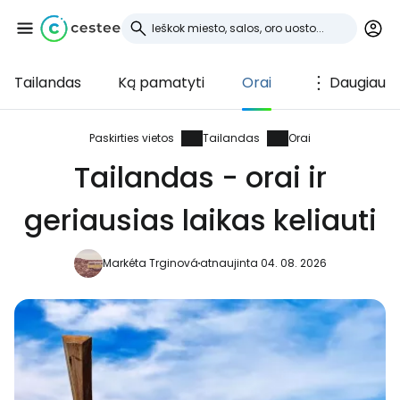
Tailandas
Ką pamatyti
Orai
Daugiau
Prisijunkite prie
Cestee
Paskirties vietos
Tailandas
Orai
Tailandas - orai ir
... pasaulinė kelionių bendruomenė
geriausias laikas keliauti
Tęsti su Google
Markéta Trginová
atnaujinta 04. 08. 2026
Tęsti su Facebook
Tęsti el. paštu