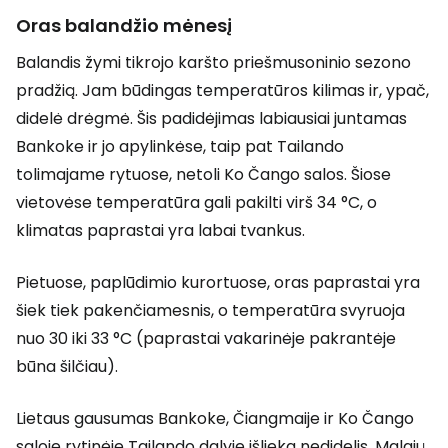
Oras balandžio mėnesį
Balandis žymi tikrojo karšto priešmusoninio sezono
pradžią. Jam būdingas temperatūros kilimas ir, ypač,
didelė drėgmė. Šis padidėjimas labiausiai juntamas
Bankoke ir jo apylinkėse, taip pat Tailando
tolimajame rytuose, netoli Ko Čango salos. Šiose
vietovėse temperatūra gali pakilti virš 34 °C, o
klimatas paprastai yra labai tvankus.
Pietuose, paplūdimio kurortuose, oras paprastai yra
šiek tiek pakenčiamesnis, o temperatūra svyruoja
nuo 30 iki 33 °C (paprastai vakarinėje pakrantėje
būna šilčiau).
Lietaus gausumas Bankoke, Čiangmaije ir Ko Čango
saloje rytinėje Tailando dalyje išlieka nedidelis. Malajų