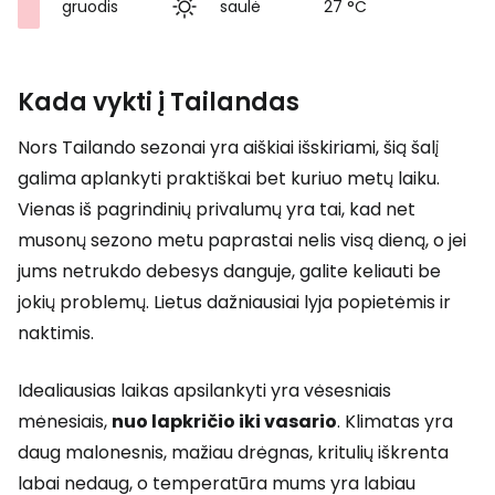
gruodis
saulė
27 °C
Kada vykti į Tailandas
Nors Tailando sezonai yra aiškiai išskiriami, šią šalį
galima aplankyti praktiškai bet kuriuo metų laiku.
Vienas iš pagrindinių privalumų yra tai, kad net
musonų sezono metu paprastai nelis visą dieną, o jei
jums netrukdo debesys danguje, galite keliauti be
jokių problemų. Lietus dažniausiai lyja popietėmis ir
naktimis.
Idealiausias laikas apsilankyti yra vėsesniais
mėnesiais,
nuo lapkričio iki vasario
. Klimatas yra
daug malonesnis, mažiau drėgnas, kritulių iškrenta
labai nedaug, o temperatūra mums yra labiau