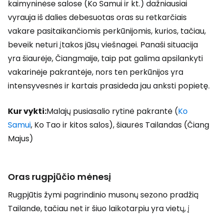
kaimyninėse salose (Ko Samui ir kt.) dažniausiai
vyrauja iš dalies debesuotas oras su retkarčiais
vakare pasitaikančiomis perkūnijomis, kurios, tačiau,
beveik neturi įtakos jūsų viešnagei. Panaši situacija
yra šiaurėje, Čiangmaije, taip pat galima apsilankyti
vakarinėje pakrantėje, nors ten perkūnijos yra
intensyvesnės ir kartais prasideda jau anksti popietę.
Kur vykti:
Malajų pusiasalio rytinė pakrantė (
Ko
Samui
, Ko Tao ir kitos salos), šiaurės Tailandas (Čiang
Majus)
Oras rugpjūčio mėnesį
Rugpjūtis žymi pagrindinio musonų sezono pradžią
Tailande, tačiau net ir šiuo laikotarpiu yra vietų, į