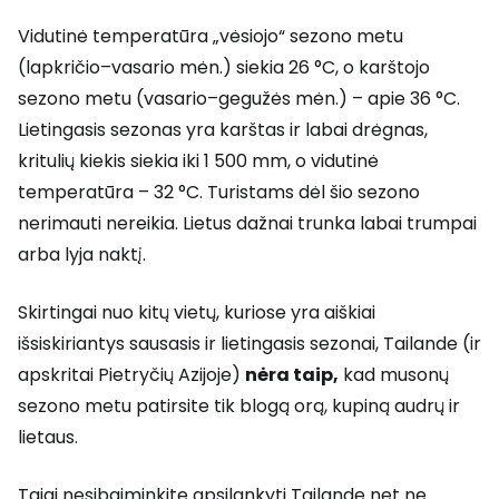
Vidutinė temperatūra „vėsiojo“ sezono metu
(lapkričio–vasario mėn.) siekia 26 °C, o karštojo
sezono metu (vasario–gegužės mėn.) – apie 36 °C.
Lietingasis sezonas yra karštas ir labai drėgnas,
kritulių kiekis siekia iki 1 500 mm, o vidutinė
temperatūra – 32 °C. Turistams dėl šio sezono
nerimauti nereikia. Lietus dažnai trunka labai trumpai
arba lyja naktį.
Skirtingai nuo kitų vietų, kuriose yra aiškiai
išsiskiriantys sausasis ir lietingasis sezonai, Tailande (ir
apskritai Pietryčių Azijoje)
nėra taip,
kad musonų
sezono metu patirsite tik blogą orą, kupiną audrų ir
lietaus.
Taigi nesibaiminkite apsilankyti Tailande net ne