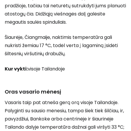
pradžioje, tačiau tai neturėtų sutrukdyti jums planuoti
atostogų čia. Didžiąją viešnagės dalį galėsite
mėgautis saulės spinduliais.
Šiaurėje, Čiangmaije, naktimis temperatūra gali
nukristi žemiau 17 °C, todėl verta į lagaminą įsidėti
šiltesnių viršutinių drabužių.
Kur vykti:
visoje Tailandoje
Oras vasario mėnesį
Vasaris taip pat atneša gerą orą visoje Tailandoje.
Palyginti su sausio mėnesiu, tampa šiek tiek šilčiau, ir,
pavyzdžiui, Bankoke arba centrinėje ir šiaurinėje
Tailando dalyje temperatūra dažnai gali viršyti 33 °C;