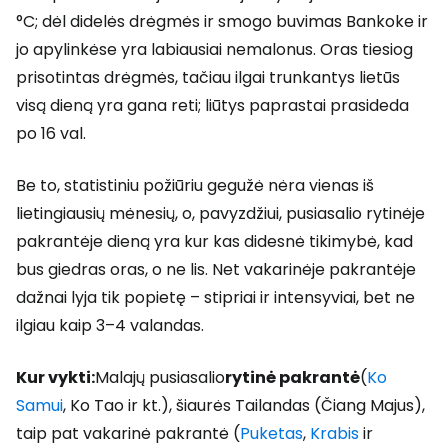
°C; dėl didelės drėgmės ir smogo buvimas Bankoke ir
jo apylinkėse yra labiausiai nemalonus. Oras tiesiog
prisotintas drėgmės, tačiau ilgai trunkantys lietūs
visą dieną yra gana reti; liūtys paprastai prasideda
po 16 val.
Be to, statistiniu požiūriu gegužė nėra vienas iš
lietingiausių mėnesių, o, pavyzdžiui, pusiasalio rytinėje
pakrantėje dieną yra kur kas didesnė tikimybė, kad
bus giedras oras, o ne lis. Net vakarinėje pakrantėje
dažnai lyja tik popietę – stipriai ir intensyviai, bet ne
ilgiau kaip 3–4 valandas.
Kur vykti:
Malajų pusiasalio
rytinė pakrantė
(
Ko
Samui
, Ko Tao ir kt.), šiaurės Tailandas (Čiang Majus),
taip pat vakarinė pakrantė (
Puketas
,
Krabis
ir