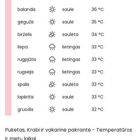
balandis
saulė
36 °C
gegužė
saulė
35 °C
birželis
saulėta
34 °C
liepa
lietingas
33 °C
rugpjūtis
lietingas
33 °C
rugsėjis
lietingas
33 °C
spalis
saulėta
33 °C
lapkritis
saulė
33 °C
gruodis
saulė
32 °C
Puketas, Krabi ir vakarinė pakrantė - Temperatūros
ir metų laikai