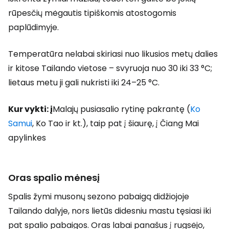
rūpesčių mėgautis tipiškomis atostogomis
paplūdimyje.
Temperatūra nelabai skiriasi nuo likusios metų dalies
ir kitose Tailando vietose – svyruoja nuo 30 iki 33 °C;
lietaus metu ji gali nukristi iki 24–25 °C.
Kur vykti: į
Malajų pusiasalio rytinę pakrantę (
Ko
Samui
, Ko Tao ir kt.), taip pat į šiaurę, į Čiang Mai
apylinkes
Oras spalio mėnesį
Spalis žymi musonų sezono pabaigą didžiojoje
Tailando dalyje, nors lietūs didesniu mastu tęsiasi iki
pat spalio pabaigos. Oras labai panašus į rugsėjo,