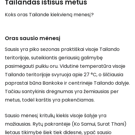
Tailandas ištisus metus
Koks oras Tailande kiekvieną mėnesį?
Oras sausio mėnesį
Sausis yra piko sezonas praktiškai visoje Tailando
teritorijoje, suteikiantis geriausią galimybę
pasimėgauti puikiu oru. Vidutinė temperatūra visoje
Tailando teritorijoje svyruoja apie 27 °C, o šilčiausia
paprastai būna Bankoke ir centrinėje Tailando dalyje.
Tačiau santykinis drėgnumas yra žemiausias per
metus, todėl karštis yra pakenčiamas.
Sausio mėnesį kritulių kiekis visoje šalyje yra
mažiausias. Rytų pakrantėje (Ko Samui, Surat Thani)
lietaus tikimybė šiek tiek didesnė, ypač sausio