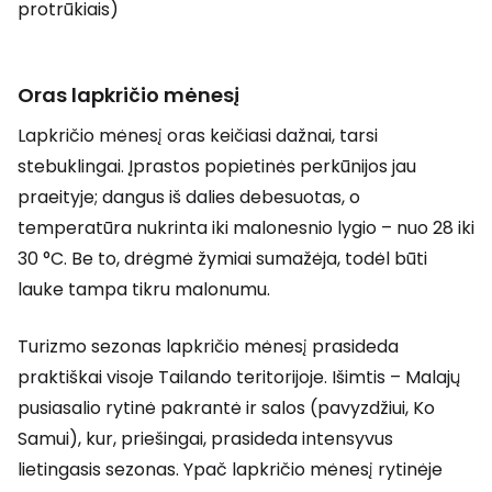
protrūkiais)
Oras lapkričio mėnesį
Lapkričio mėnesį oras keičiasi dažnai, tarsi
stebuklingai. Įprastos popietinės perkūnijos jau
praeityje; dangus iš dalies debesuotas, o
temperatūra nukrinta iki malonesnio lygio – nuo 28 iki
30 °C. Be to, drėgmė žymiai sumažėja, todėl būti
lauke tampa tikru malonumu.
Turizmo sezonas lapkričio mėnesį prasideda
praktiškai visoje Tailando teritorijoje. Išimtis – Malajų
pusiasalio rytinė pakrantė ir salos (pavyzdžiui, Ko
Samui), kur, priešingai, prasideda intensyvus
lietingasis sezonas. Ypač lapkričio mėnesį rytinėje