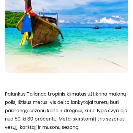
Palankus Tailando tropinis klimatas užtikrina malonų
poilsį ištisus metus. Vis dėlto lankytojai turėtų būti
pasirengę sezonų kaita ir drėgniui, kurio lygis svyruoja
nuo 50 iki 80 procentų. Metai skirstomi į tris sezonus:
vėsųjį, karštąjį ir musonų sezoną.