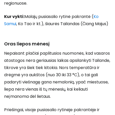
regionuose.
Kur vykti:
Malajų pusiasalio rytinė pakrantė (
Ko
Samui
, Ko Tao ir kt.), šiaurės Tailandas (Čiang Majus)
Oras liepos mėnesį
Nepaisant plačiai paplitusios nuomonės, kad vasaros
atostogos nėra geriausias laikas apsilankyti Tailande,
tikrovė yra šiek tiek kitokia. Nors temperatūra ir
drėgmė yra aukštos (nuo 30 iki 33 °C), o tai gali
padaryti viešnagę gana nemalonią, ypač miestuose,
liepa nėra vienas iš tų mėnesių, kai keliauti
neįmanoma dėl lietaus.
Priešingai, visoje pusiasalio rytinėje pakrantėje ir