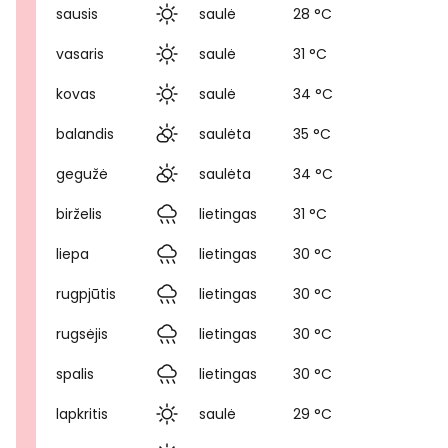
sausis
saulė
28 °C
vasaris
saulė
31 °C
kovas
saulė
34 °C
balandis
saulėta
35 °C
gegužė
saulėta
34 °C
birželis
lietingas
31 °C
liepa
lietingas
30 °C
rugpjūtis
lietingas
30 °C
rugsėjis
lietingas
30 °C
spalis
lietingas
30 °C
lapkritis
saulė
29 °C