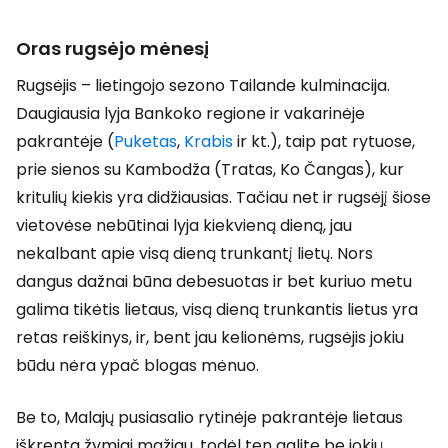
Oras rugsėjo mėnesį
Rugsėjis – lietingojo sezono Tailande kulminacija.
Daugiausia lyja Bankoko regione ir vakarinėje
pakrantėje (
Puketas
,
Krabis
ir kt.), taip pat rytuose,
prie sienos su Kambodža (Tratas, Ko Čangas), kur
kritulių kiekis yra didžiausias. Tačiau net ir rugsėjį šiose
vietovėse nebūtinai lyja kiekvieną dieną, jau
nekalbant apie visą dieną trunkantį lietų. Nors
dangus dažnai būna debesuotas ir bet kuriuo metu
galima tikėtis lietaus, visą dieną trunkantis lietus yra
retas reiškinys, ir, bent jau kelionėms, rugsėjis jokiu
būdu nėra ypač blogas mėnuo.
Be to, Malajų pusiasalio rytinėje pakrantėje lietaus
iškrenta žymiai mažiau, todėl ten galite be jokių