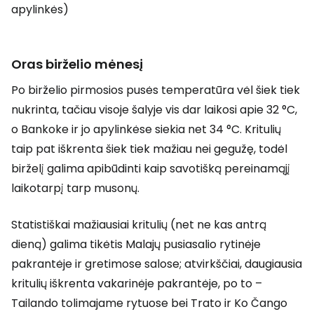
apylinkės)
Oras birželio mėnesį
Po birželio pirmosios pusės temperatūra vėl šiek tiek
nukrinta, tačiau visoje šalyje vis dar laikosi apie 32 °C,
o Bankoke ir jo apylinkėse siekia net 34 °C. Kritulių
taip pat iškrenta šiek tiek mažiau nei gegužę, todėl
birželį galima apibūdinti kaip savotišką pereinamąjį
laikotarpį tarp musonų.
Statistiškai mažiausiai kritulių (net ne kas antrą
dieną) galima tikėtis Malajų pusiasalio rytinėje
pakrantėje ir gretimose salose; atvirkščiai, daugiausia
kritulių iškrenta vakarinėje pakrantėje, po to –
Tailando tolimajame rytuose bei Trato ir Ko Čango