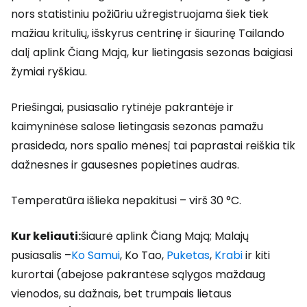
nors statistiniu požiūriu užregistruojama šiek tiek
mažiau kritulių, išskyrus centrinę ir šiaurinę Tailando
dalį aplink Čiang Mają, kur lietingasis sezonas baigiasi
žymiai ryškiau.
Priešingai, pusiasalio rytinėje pakrantėje ir
kaimyninėse salose lietingasis sezonas pamažu
prasideda, nors spalio mėnesį tai paprastai reiškia tik
dažnesnes ir gausesnes popietines audras.
Temperatūra išlieka nepakitusi – virš 30 °C.
Kur keliauti:
šiaurė aplink Čiang Mają; Malajų
pusiasalis –
Ko Samui
, Ko Tao,
Puketas
,
Krabi
ir kiti
kurortai (abejose pakrantėse sąlygos maždaug
vienodos, su dažnais, bet trumpais lietaus