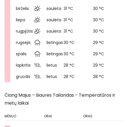
birželis
saulėta
31 °C
30 °C
liepa
saulėta
31 °C
30 °C
rugpjūtis
saulėta
31 °C
30 °C
rugsėjis
lietingas
30 °C
29 °C
spalis
lietingas
30 °C
29 °C
lapkritis
lietus
28 °C
29 °C
gruodis
lietus
28 °C
28 °C
Čiang Majus – šiaurės Tailandas - Temperatūros ir
metų laikai
MĖNUO
ORAI
ORAS