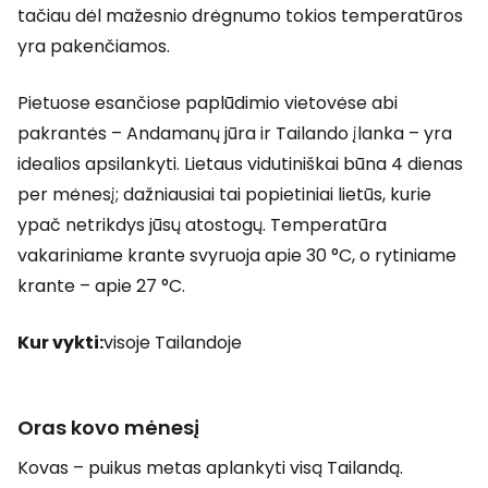
tačiau dėl mažesnio drėgnumo tokios temperatūros
yra pakenčiamos.
Pietuose esančiose paplūdimio vietovėse abi
pakrantės – Andamanų jūra ir Tailando įlanka – yra
idealios apsilankyti. Lietaus vidutiniškai būna 4 dienas
per mėnesį; dažniausiai tai popietiniai lietūs, kurie
ypač netrikdys jūsų atostogų. Temperatūra
vakariniame krante svyruoja apie 30 °C, o rytiniame
krante – apie 27 °C.
Kur vykti:
visoje Tailandoje
Oras kovo mėnesį
Kovas – puikus metas aplankyti visą Tailandą.