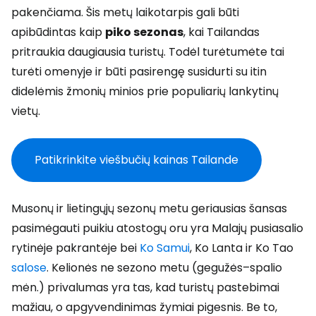
pakenčiama. Šis metų laikotarpis gali būti
apibūdintas kaip
piko sezonas
, kai Tailandas
pritraukia daugiausia turistų. Todėl turėtumėte tai
turėti omenyje ir būti pasirengę susidurti su itin
didelėmis žmonių minios prie populiarių lankytinų
vietų.
Patikrinkite viešbučių kainas Tailande
Musonų ir lietingųjų sezonų metu geriausias šansas
pasimėgauti puikiu atostogų oru yra Malajų pusiasalio
rytinėje pakrantėje bei
Ko Samui
, Ko Lanta ir Ko Tao
salose
. Kelionės ne sezono metu (gegužės–spalio
mėn.) privalumas yra tas, kad turistų pastebimai
mažiau, o apgyvendinimas žymiai pigesnis. Be to,