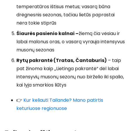
temperatūros ištisus metus; vasarą būna
drėgnesnis sezonas, tačiau lietūs paprastai
nėra tokie stiprūs
Šiaurės pasienio kalnai –
žiemą čia vėsiau ir
labai malonus oras, o vasarą vyrauja intensyvus
musonų sezonas
Rytų pakrantė (Tratas, Čantaburis)
– taip
pat žinoma kaip „Lietinga pakrantė“ dėl labai
intensyvių musonų sezonų nuo birželio iki spalio,
kai lyja smarkios liūtys
👉
Kur keliauti Tailande? Mano patirtis
keturiuose regionuose