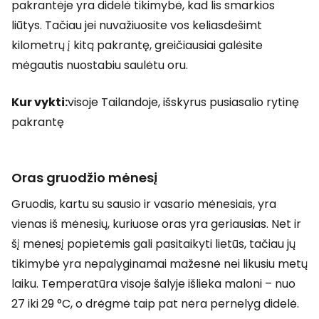
pakrantėje yra didelė tikimybė, kad lis smarkios
liūtys. Tačiau jei nuvažiuosite vos keliasdešimt
kilometrų į kitą pakrantę, greičiausiai galėsite
mėgautis nuostabiu saulėtu oru.
Kur vykti:
visoje Tailandoje, išskyrus pusiasalio rytinę
pakrantę
Oras gruodžio mėnesį
Gruodis, kartu su sausio ir vasario mėnesiais, yra
vienas iš mėnesių, kuriuose oras yra geriausias. Net ir
šį mėnesį popietėmis gali pasitaikyti lietūs, tačiau jų
tikimybė yra nepalyginamai mažesnė nei likusiu metų
laiku. Temperatūra visoje šalyje išlieka maloni – nuo
27 iki 29 °C, o drėgmė taip pat nėra pernelyg didelė.