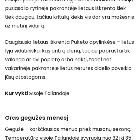
pusiasalio rytinėje pakrantėje lietaus iškrenta šiek
tiek daugiau, tačiau kritulių kiekis vis dar yra mažesnis
už metinį vidurkį.
Daugiausia lietaus iškrenta Puketo apylinkėse – lietus
lyja vidutiniškai kas antrą dieną, tačiau paprastai tik
valandą ar dvi popietę arba naktį, todėl net
vakarinėje pakrantėje lietus neturės didelio poveikio
jūsų atostogoms.
Kur vykti:
visoje Tailandoje
Oras gegužės mėnesį
Gegužė – karščiausias mėnuo prieš musonų sezoną.
Temperatūra visoje Tailandoje svyruoja nuo 32 iki 35