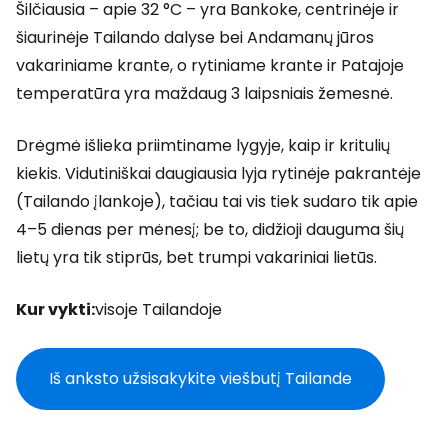
Šilčiausia – apie 32 °C – yra Bankoke, centrinėje ir
šiaurinėje Tailando dalyse bei Andamanų jūros
vakariniame krante, o rytiniame krante ir Patajoje
temperatūra yra maždaug 3 laipsniais žemesnė.
Drėgmė išlieka priimtiname lygyje, kaip ir kritulių
kiekis. Vidutiniškai daugiausia lyja rytinėje pakrantėje
(Tailando įlankoje), tačiau tai vis tiek sudaro tik apie
4–5 dienas per mėnesį; be to, didžioji dauguma šių
lietų yra tik stiprūs, bet trumpi vakariniai lietūs.
Kur vykti:
visoje Tailandoje
Iš anksto užsisakykite viešbutį Tailande