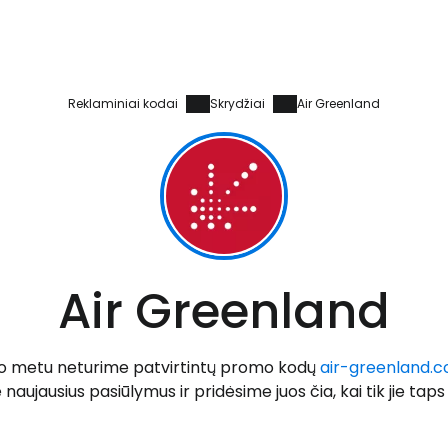
Reklaminiai kodai
Skrydžiai
Air Greenland
Prisijunkite
Air Greenland
... pasaulinė kelionių bendruomenė
uo metu neturime patvirtintų promo kodų
air-greenland.
naujausius pasiūlymus ir pridėsime juos čia, kai tik jie taps