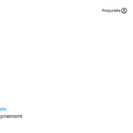
Prisijunkite
 prie Cestee
com
.
Tęsti su Google
 prieinami