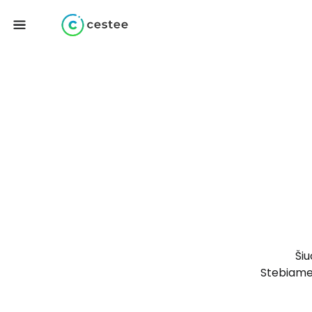
Ši
Stebiame 