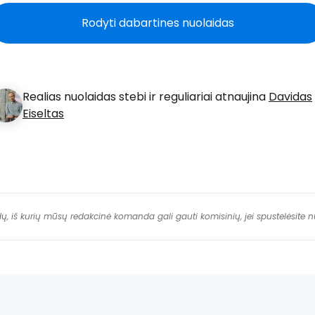
T
Rodyti dabartines nuolaidas
Realias nuolaidas stebi ir reguliariai atnaujina
Davidas
Eiseltas
dų, iš kurių mūsų redakcinė komanda gali gauti komisinių, jei spustelėsite