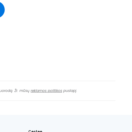
ęsti su Facebook
Tęsti el. paštu
 nuorodą. Žr. mūsų
reklamos politikos
puslapį.
Cestee