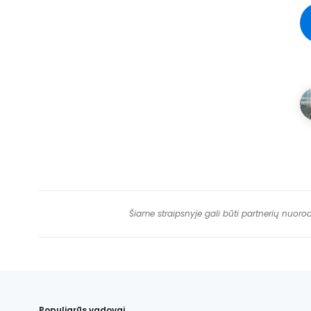
Šiame straipsnyje gali būti partnerių nuoro
Populiarūs vadovai