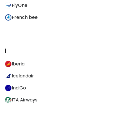
FlyOne
French bee
I
Iberia
Icelandair
IndiGo
ITA Airways