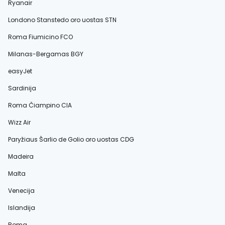
Ryanair
Londono Stanstedo oro uostas STN
Roma Fiumicino FCO
Milanas-Bergamas BGY
easyJet
Sardinija
Roma Čiampino CIA
Wizz Air
Paryžiaus Šarlio de Golio oro uostas CDG
Madeira
Malta
Venecija
Islandija
Roma