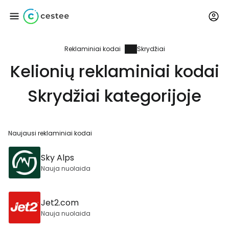
Reklaminiai kodai
Skrydžiai
Prisijunkite prie
Kelionių reklaminiai kodai
Cestee
Skrydžiai kategorijoje
... pasaulinė kelionių bendruomenė
Naujausi reklaminiai kodai
Tęsti su Google
Sky Alps
Nauja nuolaida
Tęsti su Facebook
Jet2.com
Nauja nuolaida
Tęsti el. paštu