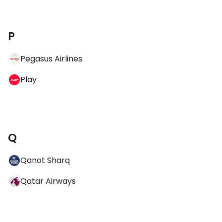
P
Pegasus Airlines
Play
Q
Qanot Sharq
Qatar Airways