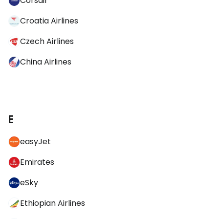
Corsair
Croatia Airlines
Czech Airlines
China Airlines
E
easyJet
Emirates
eSky
Ethiopian Airlines