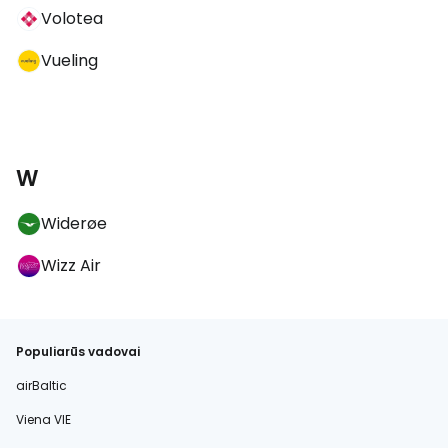
Volotea
Vueling
W
Widerøe
Wizz Air
Populiarūs vadovai
airBaltic
Viena VIE