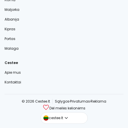
Maljorka
Albanija
Kipras
Portas
Malaga
Cestee
Apie mus
Kontaktai
© 2026 Cestee.lt
Sąlygos
Privatumas
Reklama
Dėl meilės kelionėms
cestee.com
cestee.lt
cestee.sk