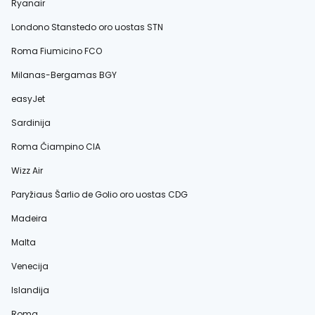
Ryanair
Londono Stanstedo oro uostas STN
Roma Fiumicino FCO
Milanas-Bergamas BGY
easyJet
Sardinija
Roma Čiampino CIA
Wizz Air
Paryžiaus Šarlio de Golio oro uostas CDG
Madeira
Malta
Venecija
Islandija
Roma