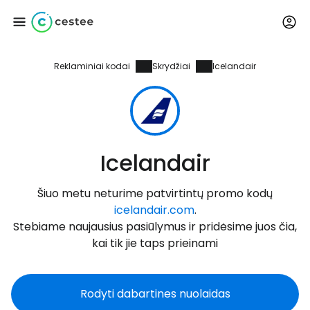
Reklaminiai kodai
Skrydžiai
Icelandair
Prisijunkite prie
Cestee
... pasaulinė kelionių bendruomenė
Icelandair
Tęsti su Google
Šiuo metu neturime patvirtintų promo kodų
icelandair.com
.
Stebiame naujausius pasiūlymus ir pridėsime juos čia,
Tęsti su Facebook
kai tik jie taps prieinami
Rodyti dabartines nuolaidas
Tęsti el. paštu