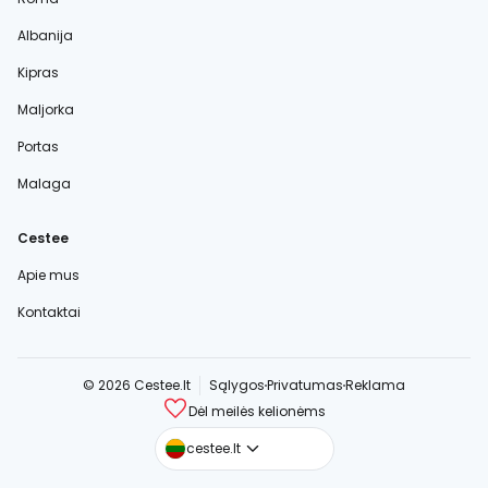
Albanija
Kipras
Maljorka
Portas
Malaga
Cestee
Apie mus
Kontaktai
© 2026 Cestee.lt
Sąlygos
Privatumas
Reklama
Dėl meilės kelionėms
cestee.com
cestee.lt
cestee.sk