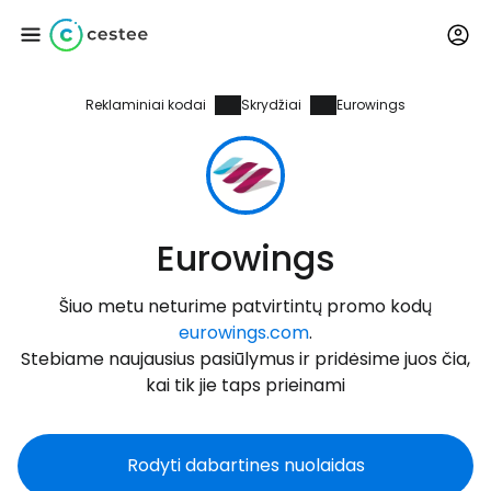
Reklaminiai kodai
Skrydžiai
Eurowings
Prisijunkite prie
Cestee
... pasaulinė kelionių bendruomenė
Eurowings
Tęsti su Google
Šiuo metu neturime patvirtintų promo kodų
eurowings.com
.
Stebiame naujausius pasiūlymus ir pridėsime juos čia,
Tęsti su Facebook
kai tik jie taps prieinami
Rodyti dabartines nuolaidas
Tęsti el. paštu