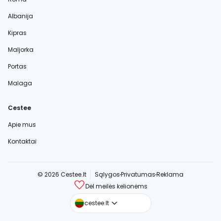
Albanija
Kipras
Maljorka
Portas
Malaga
Cestee
Apie mus
Kontaktai
© 2026 Cestee.lt
Sąlygos
Privatumas
Reklama
Dėl meilės kelionėms
cestee.com
cestee.lt
cestee.sk