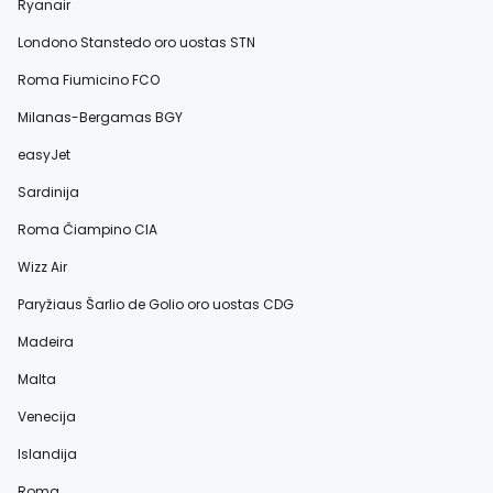
Ryanair
Londono Stanstedo oro uostas STN
Roma Fiumicino FCO
Milanas-Bergamas BGY
easyJet
Sardinija
Roma Čiampino CIA
Wizz Air
Paryžiaus Šarlio de Golio oro uostas CDG
Madeira
Malta
Venecija
Islandija
Roma