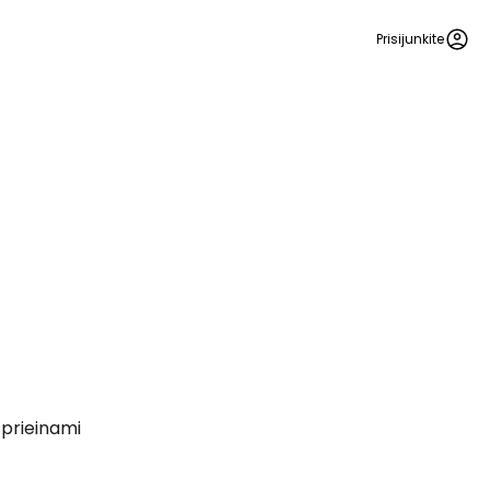
Prisijunkite
 prie Cestee
Tęsti su Google
 prieinami