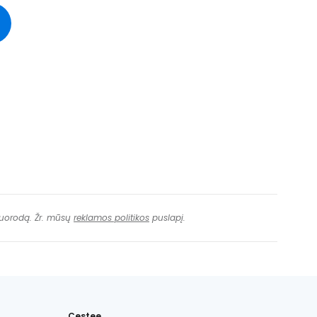
ęsti su Facebook
Tęsti el. paštu
 nuorodą. Žr. mūsų
reklamos politikos
puslapį.
Cestee