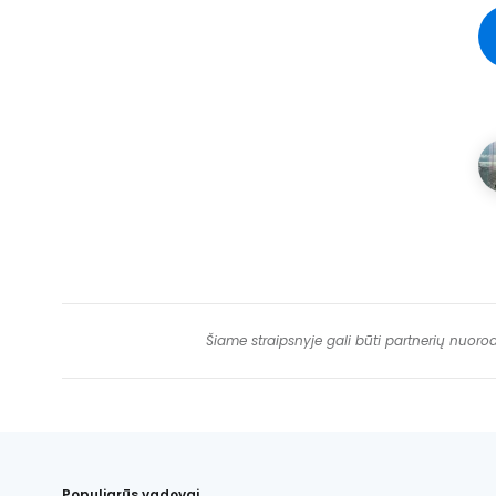
Šiame straipsnyje gali būti partnerių nuoro
Populiarūs vadovai