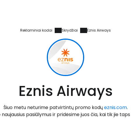
Reklaminiai kodai
Skrydžiai
Eznis Airways
Prisijunkite
Eznis Airways
... pasaulinė kelionių bendruomenė
Šiuo metu neturime patvirtintų promo kodų
eznis.com
.
naujausius pasiūlymus ir pridėsime juos čia, kai tik jie taps