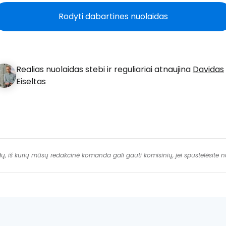
T
Rodyti dabartines nuolaidas
Realias nuolaidas stebi ir reguliariai atnaujina
Davidas
Eiseltas
dų, iš kurių mūsų redakcinė komanda gali gauti komisinių, jei spustelėsite