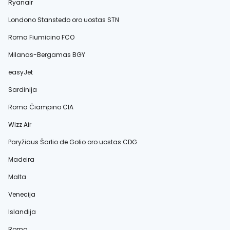
Ryanair
Londono Stanstedo oro uostas STN
Roma Fiumicino FCO
Milanas-Bergamas BGY
easyJet
Sardinija
Roma Čiampino CIA
Wizz Air
Paryžiaus Šarlio de Golio oro uostas CDG
Madeira
Malta
Venecija
Islandija
Roma