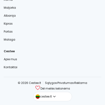
Maljorka
Albanija
Kipras
Portas
Malaga
Cestee
Apie mus
Kontaktai
© 2026 Cestee.lt
Sąlygos
Privatumas
Reklama
Dėl meilės kelionėms
cestee.com
cestee.lt
cestee.sk