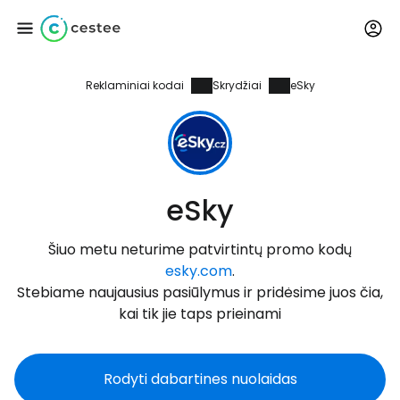
Reklaminiai kodai
Skrydžiai
eSky
Prisijunkite prie
Cestee
... pasaulinė kelionių bendruomenė
eSky
Tęsti su Google
Šiuo metu neturime patvirtintų promo kodų
esky.com
.
Stebiame naujausius pasiūlymus ir pridėsime juos čia,
Tęsti su Facebook
kai tik jie taps prieinami
Rodyti dabartines nuolaidas
Tęsti el. paštu