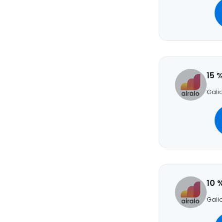
15 
Galio
10 
Galio