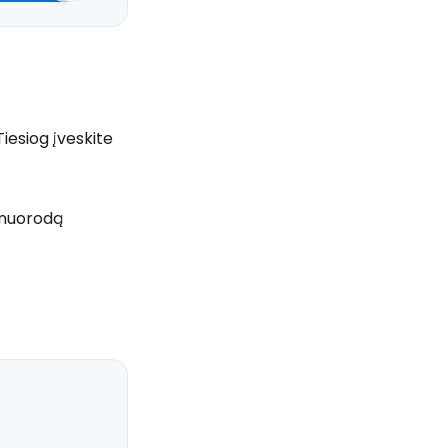
Tiesiog įveskite
ę nuorodą