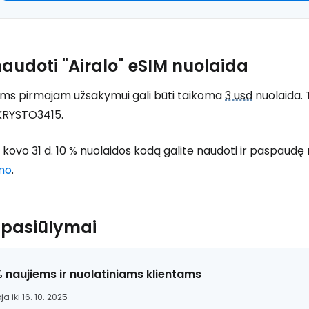
audoti "Airalo" eSIM nuolaida
ams pirmajam užsakymui gali būti taikoma
3 usd
nuolaida. 
KRYSTO3415.
m. kovo 31 d. 10 % nuolaidos kodą galite naudoti ir paspaud
mo
.
 pasiūlymai
% naujiems ir nuolatiniams klientams
ja iki 16. 10. 2025