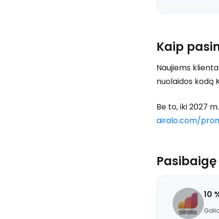
Kaip pasin
Naujiems klient
nuolaidos kodą 
Be to, iki 2027 
airalo.com/pro
Pasibaigę
10 
Galio