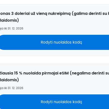
onas 3 doleriai už vieną nukreipimą (galima derinti su 
laidomis)
ja iki 31. 12. 2026
Rodyti nuolaidos kodą
žiausia 15 % nuolaida pirmajai eSIM (negalima derinti s
laidomis)
ja iki 31. 12. 2026
Rodyti nuolaidos kodą