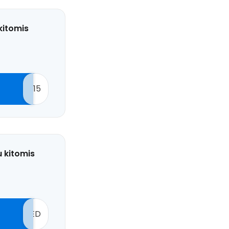
kitomis
15
u kitomis
ED