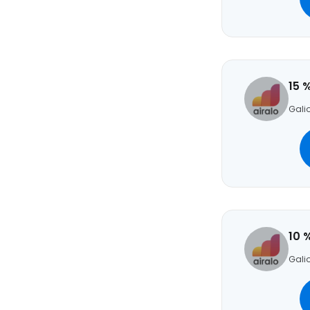
15 
Galio
10 
Galio