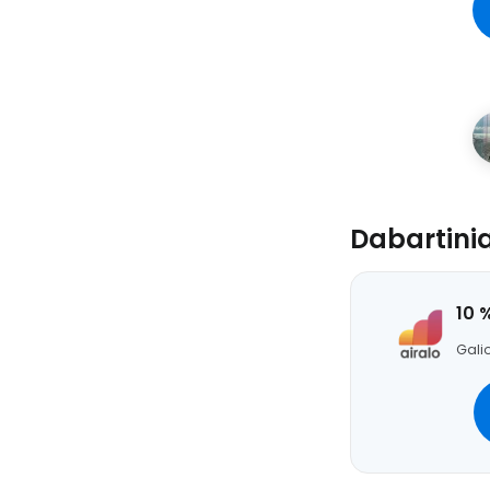
Dabartini
10 
Galio