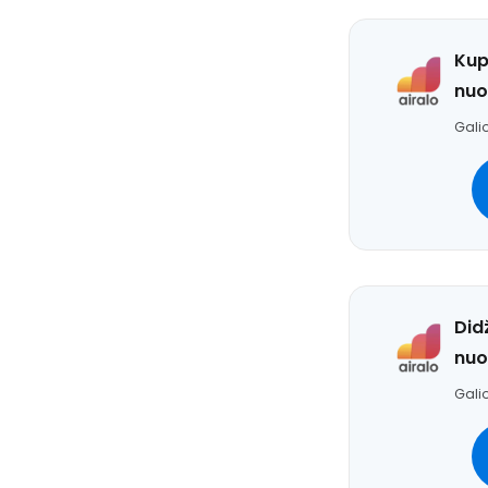
Kup
nuo
Galio
Did
nuo
Galio