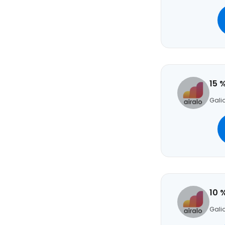
15 
Galio
10 
Galio