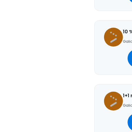
10 
Galio
1+1
Galio