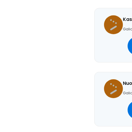
Kas
Galio
Nuo
Galio