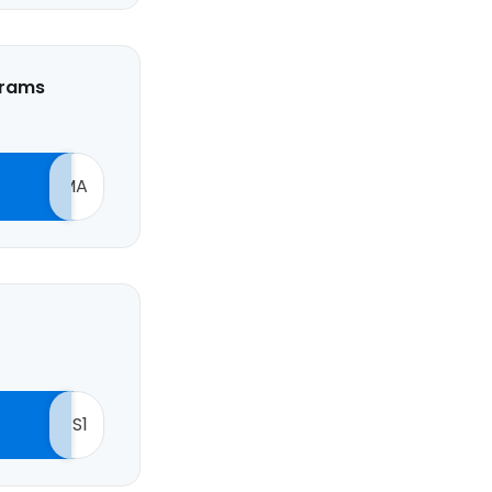
orams
MA
S1