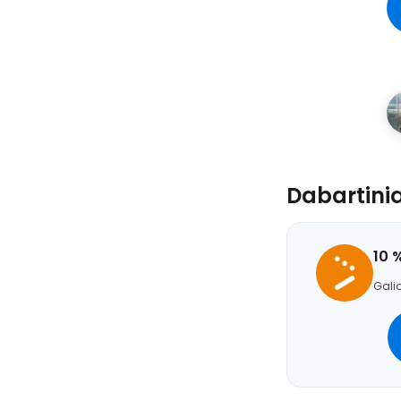
Dabartini
10 
Galio