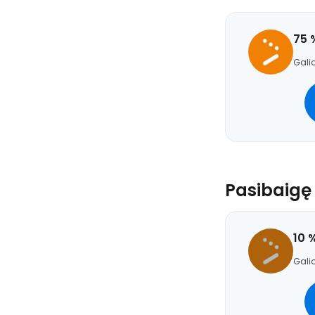
75 
Galio
Pasibaigę
10 
Galio