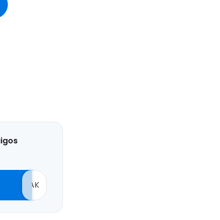
aigos
AK