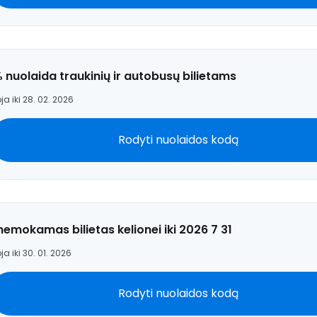
% nuolaida traukinių ir autobusų bilietams
ja iki 28. 02. 2026
Rodyti nuolaidos kodą
 nemokamas bilietas kelionei iki 2026 7 31
ja iki 30. 01. 2026
Prisijunkite
Rodyti nuolaidos kodą
... pasaulinė kelionių bendruomenė