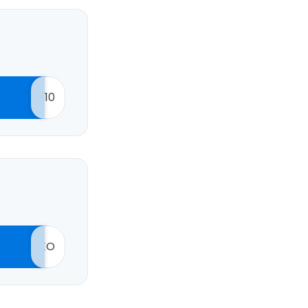
10
EO