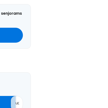
r senjorams
AK