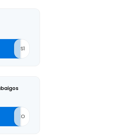
S1
pabaigos
EO