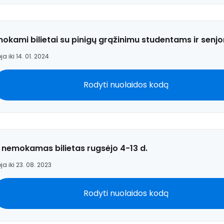
okami bilietai su pinigų grąžinimu studentams ir senj
ja iki 14. 01. 2024
Rodyti nuolaidos kodą
 1 nemokamas bilietas rugsėjo 4-13 d.
ja iki 23. 08. 2023
Rodyti nuolaidos kodą