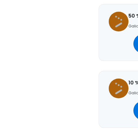
50 
Galio
10 
Galio