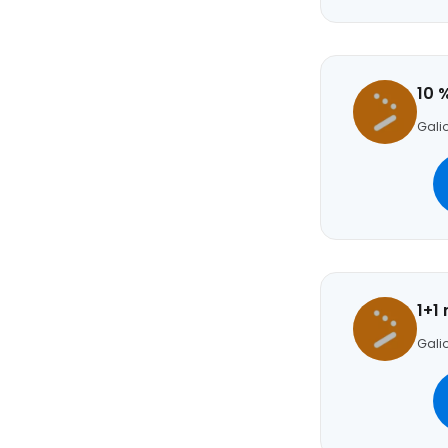
10 
Galio
1+1
Galio