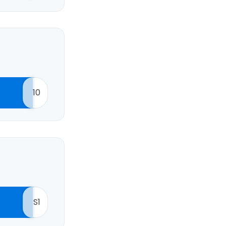
Tęsti su Google
ęsti su Facebook
10
Tęsti el. paštu
S1