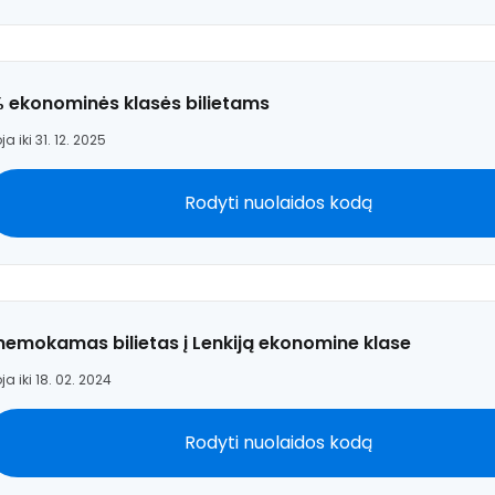
% ekonominės klasės bilietams
ja iki 31. 12. 2025
T
Rodyti nuolaidos kodą
 nemokamas bilietas į Lenkiją ekonomine klase
ja iki 18. 02. 2024
Rodyti nuolaidos kodą