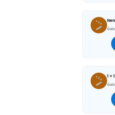
Nem
Galio
1 +
Galio