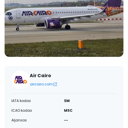
Air Cairo
aircairo.com
IATA kodas
SM
ICAO kodas
MSC
Aljansas
--