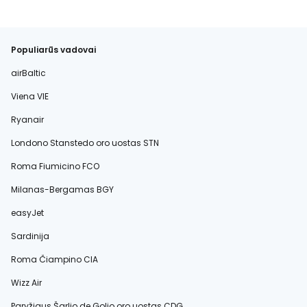
Populiarūs vadovai
airBaltic
Viena VIE
Ryanair
Londono Stanstedo oro uostas STN
Roma Fiumicino FCO
Milanas-Bergamas BGY
easyJet
Sardinija
Roma Čiampino CIA
Wizz Air
Paryžiaus Šarlio de Golio oro uostas CDG