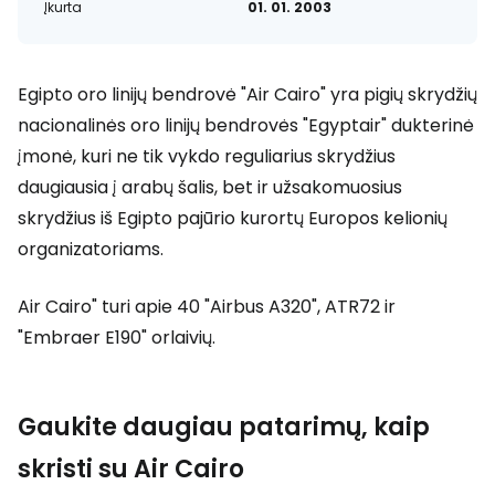
Įkurta
01. 01. 2003
Egipto oro linijų bendrovė "Air Cairo" yra pigių skrydžių
nacionalinės oro linijų bendrovės "Egyptair" dukterinė
įmonė, kuri ne tik vykdo reguliarius skrydžius
daugiausia į arabų šalis, bet ir užsakomuosius
skrydžius iš Egipto pajūrio kurortų Europos kelionių
organizatoriams.
Air Cairo" turi apie 40 "Airbus A320", ATR72 ir
"Embraer E190" orlaivių.
Gaukite daugiau patarimų, kaip
skristi su Air Cairo