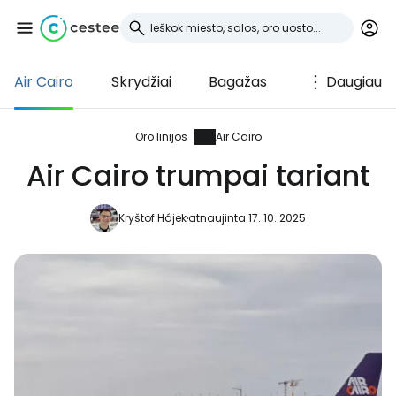
Air Cairo
Skrydžiai
Bagažas
Daugiau
Prisijunkite prie
Cestee
Oro linijos
Air Cairo
Air Cairo trumpai tariant
... pasaulinė kelionių bendruomenė
Kryštof Hájek
atnaujinta 17. 10. 2025
Tęsti su Google
Tęsti su Facebook
Tęsti el. paštu