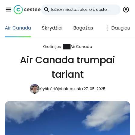
Air Canada
Skrydžiai
Bagažas
Daugiau
Prisijunkite prie
Cestee
Oro linijos
Air Canada
Air Canada trumpai
... pasaulinė kelionių bendruomenė
tariant
Tęsti su Google
Kryštof Hájek
atnaujinta 27. 05. 2025
Tęsti su Facebook
Tęsti el. paštu