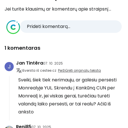
Jei turite klausimų ar komentarų apie straipsnį...
Pridėti komentarą...
1 komentaras
Jan Tintěra
07. 10. 2025
Išversta iš cestee.cz
Peržiūrėti originalų tekstą
Sveiki, šiek tiek nerimauju, ar galėsiu persėsti
Monrealyje YUL. Skrendu į Kankūną CUN per
Monrealį ir, jei viskas gerai, turėčiau turėti
valandą laiko persėsti, ar tai realu? Ačiū iš
anksto
Reni85
07. 10. 2025