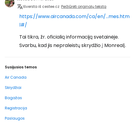
Išversta iš cestee.cz
Peržiūrėti originalų tekstą
https://www.aircanada.com/ca/en/...mes.htm
l#/
Tai tikra, žr. oficialią informaciją svetainėje.
Svarbu, kad jis nepraleistų skrydžio į Monrealį.
Susijusios temos
Air Canada
Skrydžiai
Bagažas
Registracija
Paslaugos