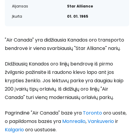
Aljansas
Star Alliance
Įkurta
01. 01. 1965
"Air Canada" yra didžiausia Kanados oro transporto
bendrovė ir viena svarbiausių "Star Alliance" narių.
Didžiausią Kanados oro linijų bendrovę iš pirmo
žvilgsnio pažinsite iš raudono klevo lapo ant jos
krypties ženklo. Jos lėktuvų parke yra daugiau kaip
200 įvairių tipų orlaivių. Iš didžiųjų oro linijų "Air
Canada" turi vieną moderniausių orlaivių parkų.
Pagrindinė "Air Canada" bazė yra
Toronto
oro uoste,
o papildomos bazės yra
Monrealio
,
Vankuverio
ir
Kalgario
oro uostuose.