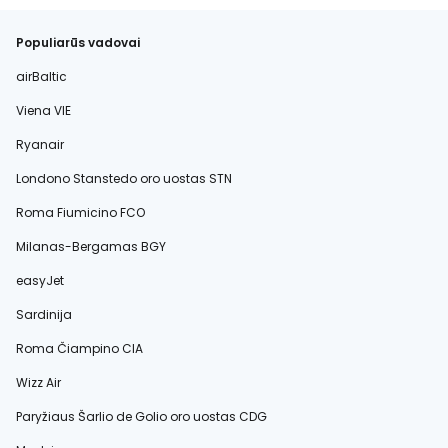
Populiarūs vadovai
airBaltic
Viena VIE
Ryanair
Londono Stanstedo oro uostas STN
Roma Fiumicino FCO
Milanas-Bergamas BGY
easyJet
Sardinija
Roma Čiampino CIA
Wizz Air
Paryžiaus Šarlio de Golio oro uostas CDG