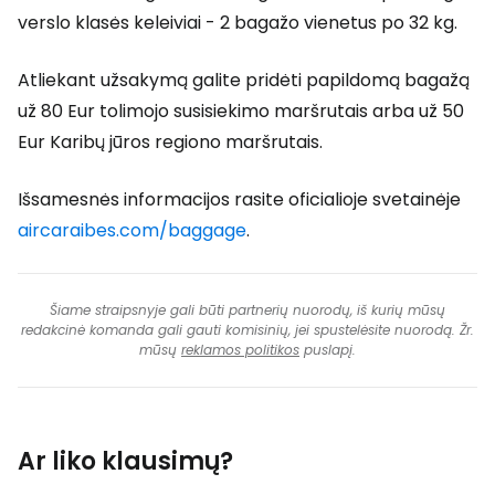
verslo klasės keleiviai - 2 bagažo vienetus po 32 kg.
Atliekant užsakymą galite pridėti papildomą bagažą
už 80 Eur tolimojo susisiekimo maršrutais arba už 50
Eur Karibų jūros regiono maršrutais.
Išsamesnės informacijos rasite oficialioje svetainėje
aircaraibes.com/baggage
.
Šiame straipsnyje gali būti partnerių nuorodų, iš kurių mūsų
redakcinė komanda gali gauti komisinių, jei spustelėsite nuorodą. Žr.
mūsų
reklamos politikos
puslapį.
Ar liko klausimų?