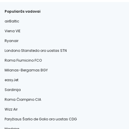
Populiarūs vadovai
airBaltic
Viena VIE
Ryanair
Londono Stanstedo oro uostas STN
Roma Fiumicino FCO
Milanas-Bergamas BGY
easyJet
Sardinija
Roma Čiampino CIA
Wizz Air
Paryžiaus Šarlio de Golio oro uostas CDG
Madeira