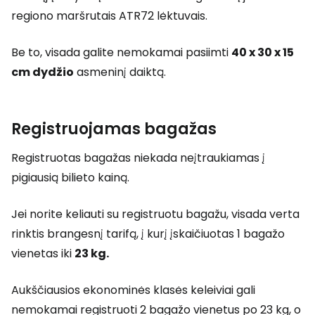
regiono maršrutais ATR72 lėktuvais.
Be to, visada galite nemokamai pasiimti
40 x 30 x 15
cm dydžio
asmeninį daiktą.
Registruojamas bagažas
Registruotas bagažas niekada neįtraukiamas į
pigiausią bilieto kainą.
Jei norite keliauti su registruotu bagažu, visada verta
rinktis brangesnį tarifą, į kurį įskaičiuotas 1 bagažo
vienetas iki
23 kg.
Aukščiausios ekonominės klasės keleiviai gali
nemokamai registruoti 2 bagažo vienetus po 23 kg, o