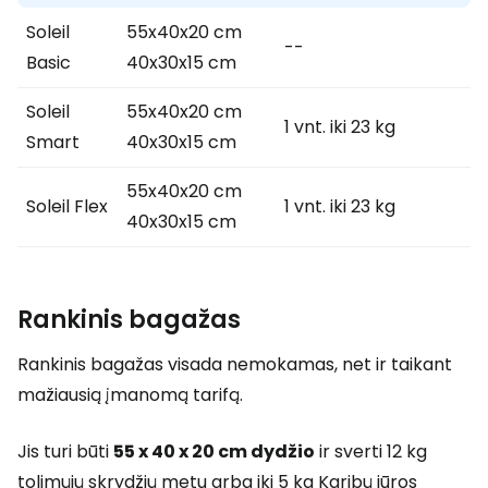
Soleil
55x40x20 cm
--
Basic
40x30x15 cm
Soleil
55x40x20 cm
1 vnt. iki 23 kg
Smart
40x30x15 cm
55x40x20 cm
Soleil Flex
1 vnt. iki 23 kg
40x30x15 cm
Rankinis bagažas
Rankinis bagažas visada nemokamas, net ir taikant
mažiausią įmanomą tarifą.
Jis turi būti
55 x 40 x 20 cm dydžio
ir sverti 12 kg
tolimųjų skrydžių metu arba iki 5 kg Karibų jūros