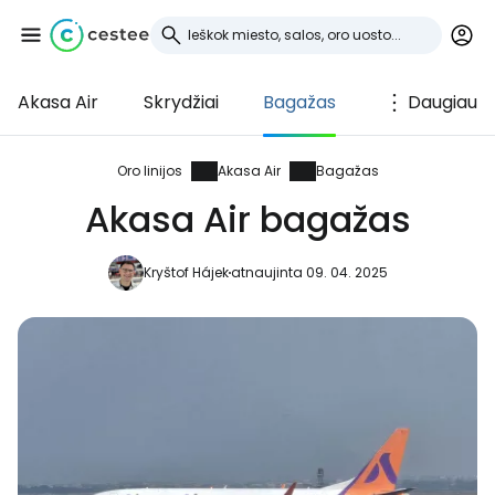
Akasa Air
Skrydžiai
Bagažas
Daugiau
Prisijunkite prie
Cestee
Oro linijos
Akasa Air
Bagažas
Akasa Air bagažas
... pasaulinė kelionių bendruomenė
Kryštof Hájek
atnaujinta 09. 04. 2025
Tęsti su Google
Tęsti su Facebook
Tęsti el. paštu