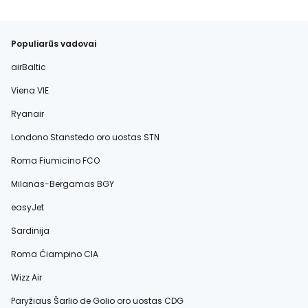
Populiarūs vadovai
airBaltic
Viena VIE
Ryanair
Londono Stanstedo oro uostas STN
Roma Fiumicino FCO
Milanas-Bergamas BGY
easyJet
Sardinija
Roma Čiampino CIA
Wizz Air
Paryžiaus Šarlio de Golio oro uostas CDG