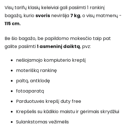
Visų tarifų klasių keleiviai gali pasiimti 1 rankinį
bagažą, kurio
svoris
neviršija
7 kg
, o visų matmenų -
115 cm.
Be šio bagažo, be papildomo mokesčio taip pat
galite pasiimti
1 asmeninį daiktą
, pvz:
nešiojamojo kompiuterio krepšį
moterišką rankinę
paltą, antklodę
fotoaparatą
Parduotuvės krepšį
duty free
Krepšelis su kūdikio maistu ir gėrimais skrydžiui
Sulankstomas vežimėlis