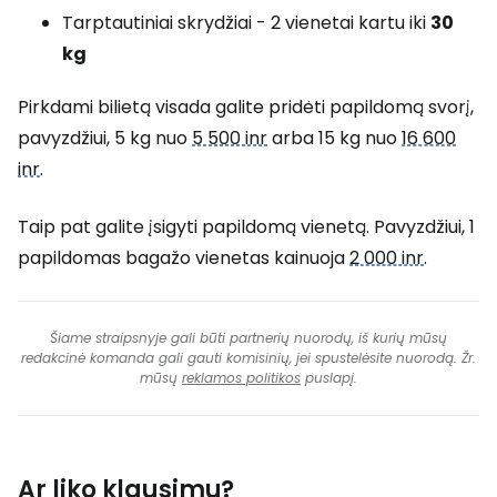
Tarptautiniai skrydžiai - 2 vienetai kartu iki
30
kg
Pirkdami bilietą visada galite pridėti papildomą svorį,
pavyzdžiui, 5 kg nuo
5 500 inr
arba 15 kg nuo
16 600
inr
.
Taip pat galite įsigyti papildomą vienetą. Pavyzdžiui, 1
papildomas bagažo vienetas kainuoja
2 000 inr
.
Šiame straipsnyje gali būti partnerių nuorodų, iš kurių mūsų
redakcinė komanda gali gauti komisinių, jei spustelėsite nuorodą. Žr.
mūsų
reklamos politikos
puslapį.
Ar liko klausimų?