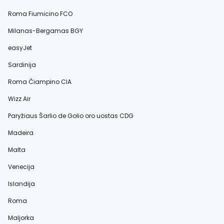
Roma Fiumicino FCO
Milanas-Bergamas BGY
easyJet
Sardinija
Roma Čiampino CIA
Wizz Air
Paryžiaus Šarlio de Golio oro uostas CDG
Madeira
Malta
Venecija
Islandija
Roma
Maljorka