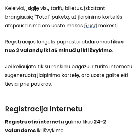
Keleiviai, įsigiję visų tarifų bilietus, įskaitant
brangiausią "Total" paketą, už įlaipinimo kortelės
atspausdinimą oro uoste mokės
5 usd
mokestį.
Registracijos langelis paprastai atidaromas
likus
nuo 2 valandų iki 45 minučių iki išvykimo
.
Jei keliaujate tik su rankiniu bagažu ir turite internetu
sugeneruotą įlaipinimo kortelę, oro uoste galite eiti
tiesiai prie patikros.
Registracija internetu
Registruotis internetu
galima likus
24-2
valandoms
iki išvykimo.