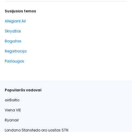
Susijusios temos
Allegiant Air
Skrydžiai
Bagažas
Registracija
Paslaugos
Populiarūs vadovai
airBaltic
Viena VIE
Ryanair
Londono Stanstedo oro uostas STN