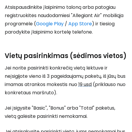
Atsispausdinkite įlaipinimo taloną arba patogiau
registruokitės naudodamiesi "Allegiant Air" mobiliąja
programėle (
Google Play
/
App Store
) ir tiesiog
parodykite įlaipinimo kortelę telefone.
Vietų pasirinkimas (sėdimos vietos)
Jei norite pasirinkti konkrečią vietą lėktuve ir
neįsigijote vieno iš 3 pageidaujamų paketų, iš jūsų bus
imamas atrankos mokestis nuo
19 usd
(priklauso nuo
konkretaus maršruto).
Jei įsigysite "Basic", "Bonus" arba "Total" paketus,
vietą galėsite pasirinkti nemokamai.
Jei atsisakysite pasirinkti vietą, jums nemokamai bus