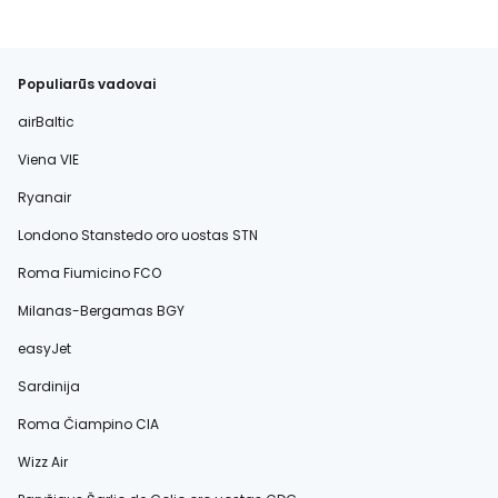
Populiarūs vadovai
airBaltic
Viena VIE
Ryanair
Londono Stanstedo oro uostas STN
Roma Fiumicino FCO
Milanas-Bergamas BGY
easyJet
Sardinija
Roma Čiampino CIA
Wizz Air