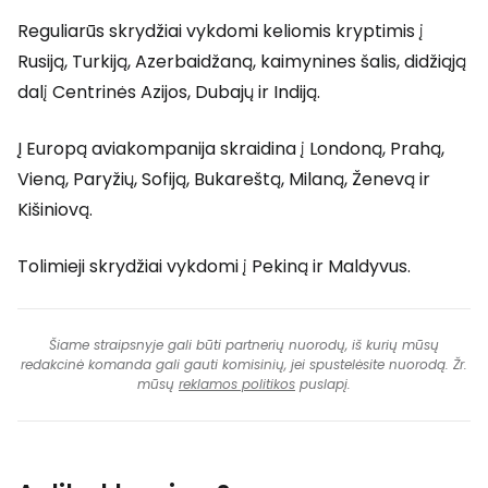
Reguliarūs skrydžiai vykdomi keliomis kryptimis į
Rusiją, Turkiją, Azerbaidžaną, kaimynines šalis, didžiąją
dalį Centrinės Azijos, Dubajų ir Indiją.
Į Europą aviakompanija skraidina į Londoną, Prahą,
Vieną, Paryžių, Sofiją, Bukareštą, Milaną, Ženevą ir
Kišiniovą.
Tolimieji skrydžiai vykdomi į Pekiną ir Maldyvus.
Šiame straipsnyje gali būti partnerių nuorodų, iš kurių mūsų
redakcinė komanda gali gauti komisinių, jei spustelėsite nuorodą. Žr.
mūsų
reklamos politikos
puslapį.