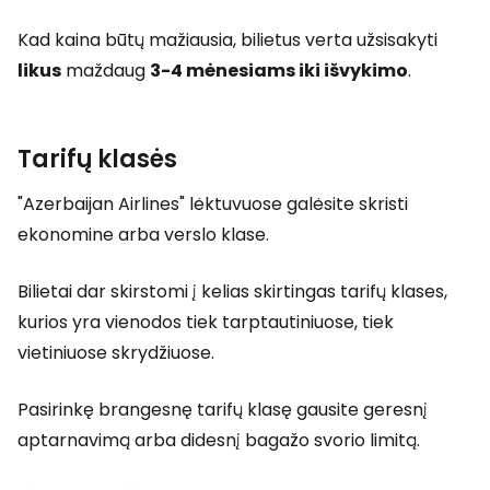
Kad kaina būtų mažiausia, bilietus verta užsisakyti
likus
maždaug
3-4 mėnesiams iki išvykimo
.
Tarifų klasės
"Azerbaijan Airlines" lėktuvuose galėsite skristi
ekonomine arba verslo klase.
Bilietai dar skirstomi į kelias skirtingas tarifų klases,
kurios yra vienodos tiek tarptautiniuose, tiek
vietiniuose skrydžiuose.
Pasirinkę brangesnę tarifų klasę gausite geresnį
aptarnavimą arba didesnį bagažo svorio limitą.