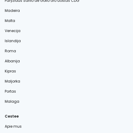
Paryžiaus Šarlio de Golio oro uostas CDG
Madeira
Malta
Venecija
Islandija
Roma
Albanija
Kipras
Maljorka
Portas
Malaga
Cestee
Apie mus