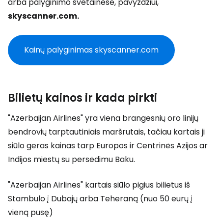
arba palyginimo svetainėse, pavyzdžiui,
skyscanner.com.
Kainų palyginimas skyscanner.com
Bilietų kainos ir kada pirkti
"Azerbaijan Airlines" yra viena brangesnių oro linijų
bendrovių tarptautiniais maršrutais, tačiau kartais ji
siūlo geras kainas tarp Europos ir Centrinės Azijos ar
Indijos miestų su persėdimu Baku.
"Azerbaijan Airlines" kartais siūlo pigius bilietus iš
Stambulo į Dubajų arba Teheraną (nuo 50 eurų į
vieną pusę)