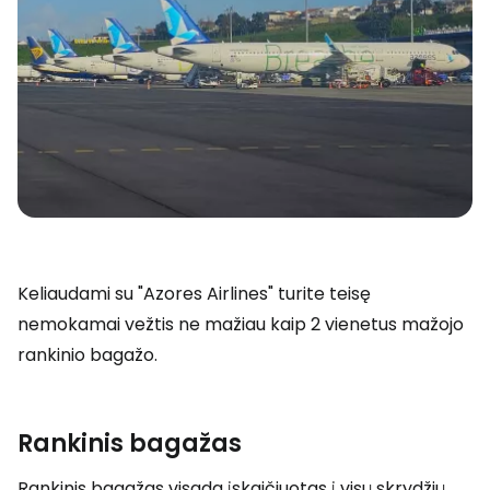
Keliaudami su "Azores Airlines" turite teisę
nemokamai vežtis ne mažiau kaip 2 vienetus mažojo
rankinio bagažo.
Rankinis bagažas
Rankinis bagažas visada įskaičiuotas į visų skrydžių