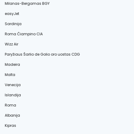
Milanas-Bergamas BGY
easyJet
Sardinija
Roma Čiampino CIA
Wizz Air
Paryžiaus Šarlio de Golio oro uostas CDG
Madeira
Malta
Venecija
Islandija
Roma
Albanija
Kipras