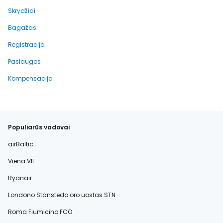
Skrydžiai
Bagažas
Registracija
Paslaugos
Kompensacija
Populiarūs vadovai
airBaltic
Viena VIE
Ryanair
Londono Stanstedo oro uostas STN
Roma Fiumicino FCO