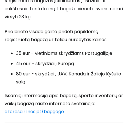
Registruotas bagažas įskaičiuotas į "Bazinio" ir
aukštesnio tarifo kainą. 1 bagažo vieneto svoris neturi
viršyti 23 kg.
Prie bilieto visada galite pridėti papildomą
registruotą bagažą už toliau nurodytas kainas:
35 eur - vietiniams skrydžiams Portugalijoje
45 eur - skrydžiai į Europą
80 eur - skrydžiai į JAV, Kanadą ir Žaliojo Kyšulio
salą
Išsamią informaciją apie bagažą, sporto inventorių ar
vaikų bagažą rasite interneto svetainėje:
azoresairlines.pt/baggage